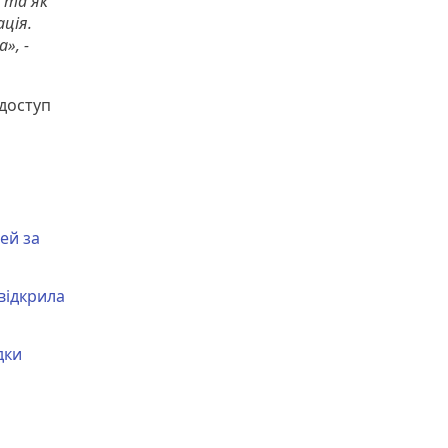
и та як
ція.
», -
доступ
ей за
відкрила
дки