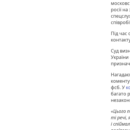
московсь
росії на
спецслу
співробі
Під час
контакту
Суд визн
України
признач
Нагадає
коменту
фсб. У
к
багато р
незаконн
«Цього п
ті речі,
і спійма