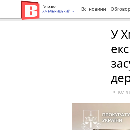
Всім.юа
Всі новини
Обгово
Хмельницький
У 
екс
зас
де
Юлія 