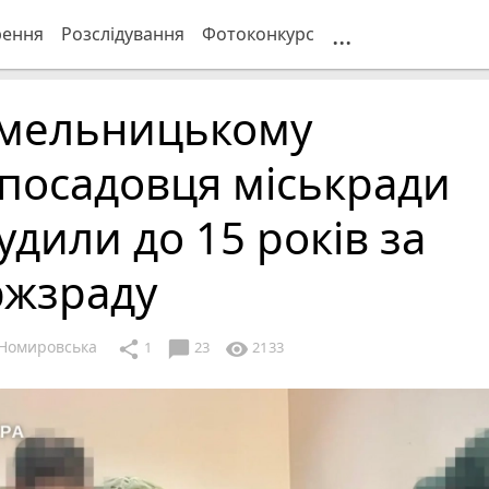
...
рення
Розслідування
Фотоконкурс
Хмельницькому
посадовця міськради
удили до 15 років за
ржзраду
Номировська
chat_bubble
share
visibility
1
23
2133