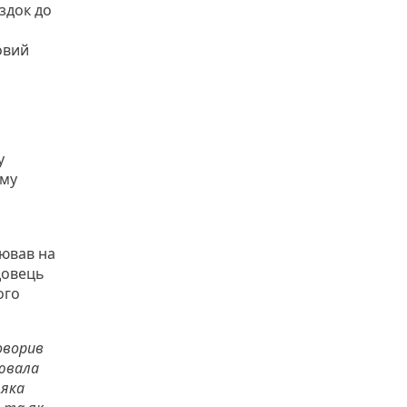
здок до
овий
у
ому
цював на
довець
ого
говорив
цювала
 яка