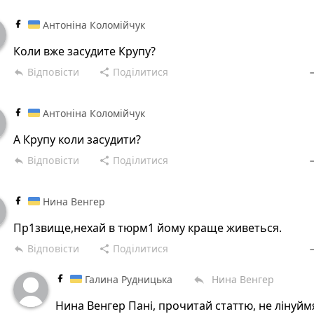
Антоніна Коломійчук
Коли вже засудите Крупу?
Відповісти
Поділитися
reply
share
rem
Антоніна Коломійчук
А Крупу коли засудити?
Відповісти
Поділитися
reply
share
rem
Нина Венгер
Пр1звище,нехай в тюрм1 йому краще живеться.
Відповісти
Поділитися
reply
share
rem
Галина Рудницька
Нина Венгер
reply
Нина Венгер Пані, прочитай статтю, не лінуймя