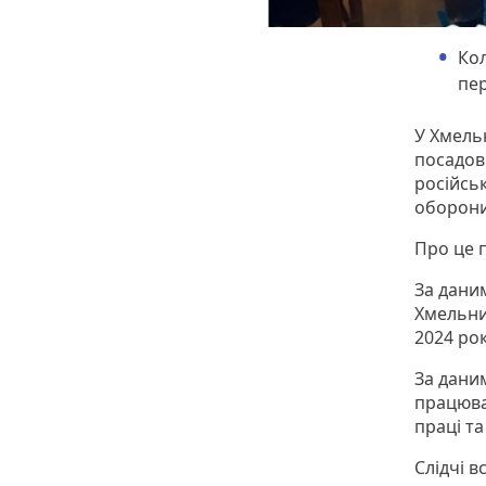
Ко
пер
У Хмель
посадов
російсь
оборони
Про це 
За даним
Хмельни
2024 ро
За дани
працюва
праці т
Слідчі 