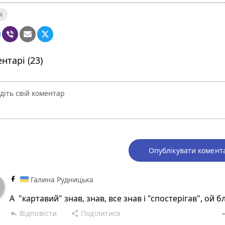
я
нтарі (23)
Опублікувати комент
Галина Рудницька
А "картавий" знав, знав, все знав і "спостерігав", ой бля
Відповісти
Поділитися
reply
share
rem