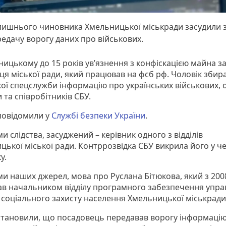
лишнього чиновника Хмельницької міськради засудили 
едачу ворогу даних про військових.
ницькому до 15 років ув’язнення з конфіскацією майна з
ця міської ради, який працював на фсб рф. Чоловік збир
кої спецслужби інформацію про українських військових, о
 та співробітників СБУ.
повідомили у
Службі безпеки України
.
и слідства, засуджений – керівник одного з відділів
цької міської ради. Контррозвідка СБУ викрила його у ч
ку.
ми наших джерел, мова про Руслана Бітюкова, який з 200
в начальником відділу програмного забезпечення упра
а соціального захисту населення Хмельницької міськради
встановили, що посадовець передавав ворогу інформаці