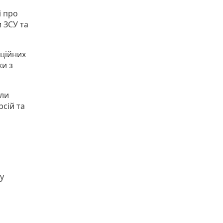
і про
 ЗСУ та
аційних
ки з
али
сій та
у