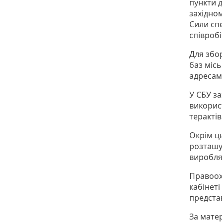
пункти д
західном
Сили сп
співробі
Для збо
баз місь
адресам
У СБУ з
викорис
теракті
Окрім ц
розташу
виробля
Правоох
кабінет
предста
За мате