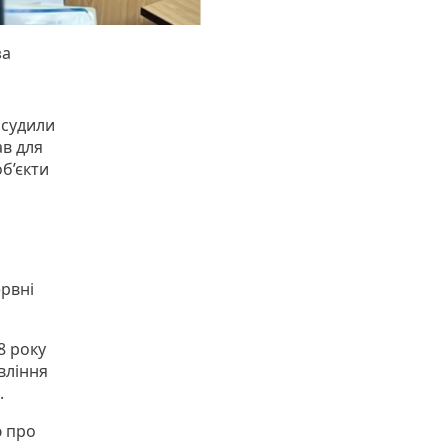
за
асудили
ав для
б’єкти
ервні
8 року
вління
.
ю про