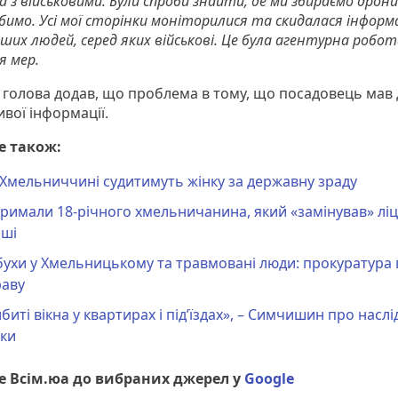
а з військовими. Були спроби знайти, де ми збираємо дрон
бимо. Усі мої сторінки моніторилися та скидалася інформа
ших людей, серед яких військові. Це була агентурна робота
я мер.
 голова додав, що проблема в тому, що посадовець мав 
вої інформації.
е також:
Хмельниччині судитимуть жінку за державну зраду
римали 18-річного хмельничанина, який «замінував» ліц
оші
ухи у Хмельницькому та травмовані люди: прокуратура 
раву
биті вікна у квартирах і під’їздах», – Симчишин про наслі
аки
 Всім.юа до вибраних джерел у
Google