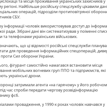
ислокації та місця проживання українських захисників у
у регіоні. Найбільше російську спецслужбу цікавили дан
еціальних операцій, підрозділи протиповітряної оборони
тників СБУ.
ру інформації чоловік використовував доступ до інформ
кої ради. Зібрані дані він систематизував у поіменні спис
и та телефонами українських військових.
азначають, що ці відомості російські спецслужби планув
тати для проведення інформаційних спецоперацій, дивер
в проти Сил оборони України.
ього, фігурант самостійно намагався встановити місця
вання мобільних вогневих груп ППО та підприємств, які
ють українські дрони.
оронці затримали агента «на гарячому» у його робочом
і під час спроби передати чергову розвідінформацію
внику фсб.
ріалами провадження, у 1990-х роках чоловік навчався у