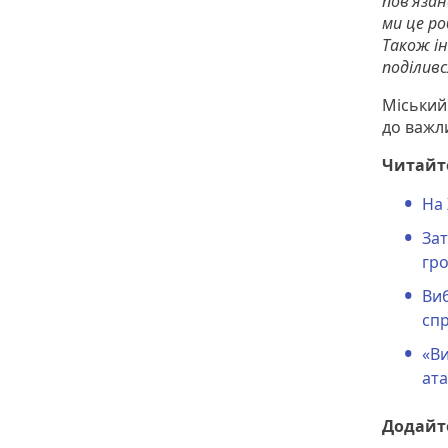
пов’язан
ми це ро
Також ін
поділивс
Міський
до важли
Читайт
На 
Зат
гр
Виб
сп
«Ви
ат
Додайте