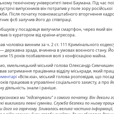
кому технічному університеті імені Баумана. Під час пої
 зустрічі випускників він потрапив у поле зору російської
жби. Після початку повномасштабного вторгнення кадр
тник фсб залучив його до співпраці.
 обшуків у посадовця вилучили смартфон, через який він
вав із куратором від країни-агресора.
ав чоловіка винним за ч. 2 ст. 111 Кримінального кодекс
 — державна зрада, вчинена в умовах воєнного стану. Й
или 15 років позбавлення волі з конфіскацією майна.
мо, хмельницький міський голова Олександр Симчишин
вав затримання працівника відділу міськради, який пра
оментарі
«Всім.юа», міський голова розповідав, що поса
оків працював в управлінні соціального захисту, а про й
у діяльність знали і раніше.
ерсонажа ми "підсвічували" з самого початку. Він деколи 
 які викликали певні сумніви. Служба безпеки по ньому пра
ли його на гарячому. Зливалась велика частина інформації,