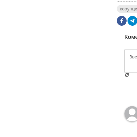
корупці
Коме