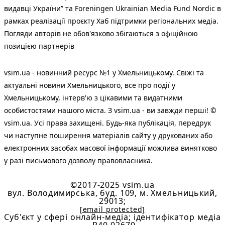
видавці України” та Foreningen Ukrainian Media Fund Nordic в
рамках реалізації проєкту Хаб підтримки регіональних медіа.
Погляди авторів не обов'язково збігаються з офіційною
позицією партнерів
vsim.ua - новинний ресурс №1 у Хмельницькому. Свіжі та
актуальні новини Хмельницького, все про події у
Хмельницькому, інтерв'ю з цікавими та видатними
особистостями нашого міста. З vsim.ua - ви завжди перші! ©
vsim.ua. Усі права захищені. Будь-яка публiкацiя, передрук
чи наступне поширення матеріалів сайту у друкованих або
електронних засобах масової інформації можлива винятково
у разі письмового дозволу правовласника.
©2017-2025 vsim.ua
вул. Володимирська, буд. 109, м. Хмельницький,
29013;
[email protected]
Cуб'єкт у сфері онлайн-медіа; ідентифікатор медіа
- R40-02670.