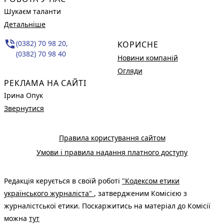
Шукаєм таланти
Детальніше
phone_in_talk
(0382) 70 98 20,
КОРИСНЕ
(0382) 70 98 40
Новини компаній
Огляди
РЕКЛАМА НА САЙТІ
Ірина Опук
Звернутися
Правила користування сайтом
Умови і правила надання платного доступу
Редакція керується в своїй роботі
"Кодексом етики
українського журналіста"
, затвердженим Комісією з
журналістської етики. Поскаржитись на матеріал до Комісії
можна
тут