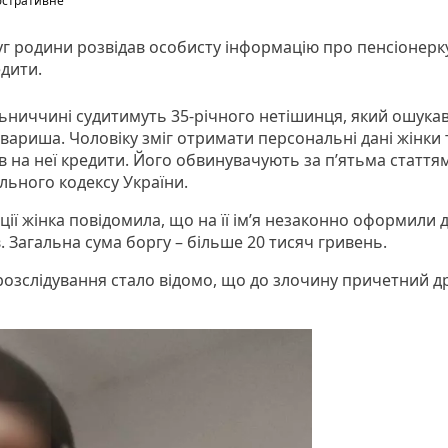
юстративне
г родини розвідав особисту інформацію про пенсіонерку
дити.
ьниччині судитимуть 35-річного нетішинця, який ошукав
вариша. Чоловіку зміг отримати персональні дані жінки 
 на неї кредити. Його обвинувачують за п’ятьма стаття
льного кодексу України.
іції жінка повідомила, що на її ім’я незаконно оформили 
. Загальна сума боргу – більше 20 тисяч гривень.
 розслідування стало відомо, що до злочину причетний д