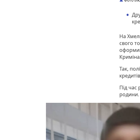
Фото іл
Дру
кре
На Хмел
свого то
оформив
Криміна
Так, пол
кредитів
Під час
родини.