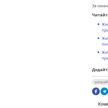
За скоєн
Читайт
Жи
при
Жи
пон
Жит
при
Додайте
шахрай
Коме