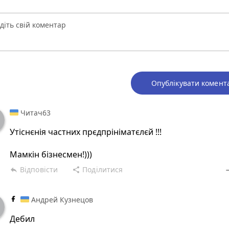
Опублікувати комент
Читач63
Утіснєнія частних прєдпрініматєлєй !!!
Мамкін бізнесмен!)))
Відповісти
Поділитися
reply
share
rem
Андрей Кузнецов
Дебил