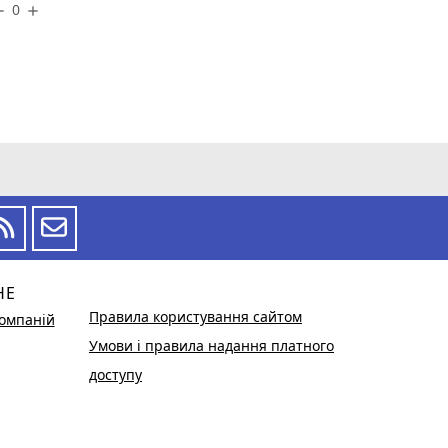
0
ove
add
НЕ
Правила користування сайтом
омпаній
Умови і правила надання платного
доступу