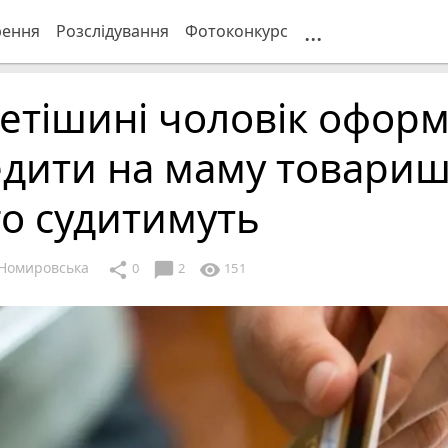
...
рення
Розслідування
Фотоконкурс
етішині чоловік офор
дити на маму товариш
о судитимуть
Номировська
chat_bubble
share
visibility
0
2
151