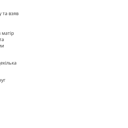
 та взяв
 матір
та
ми
декілька
руг