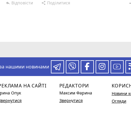
Відповісти
Поділитися
reply
share
rem
 за нашими новинами
РЕКЛАМА НА САЙТІ
РЕДАКТОРИ
КОРИС
Ірина Опук
Максим Фарина
Новини к
Звернутися
Звернутися
Огляди