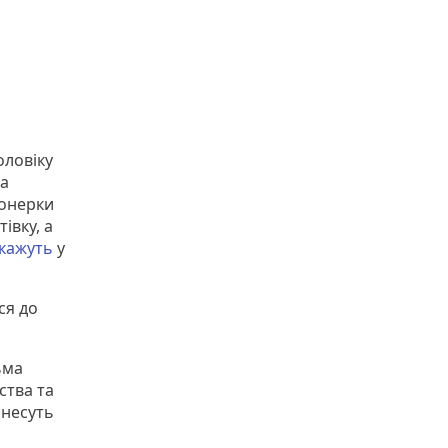
оловіку
та
іонерки
івку, а
кажуть
у
ся до
ьма
ства та
инесуть