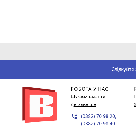
Слідкуйте
РОБОТА У НАС
Шукаєм таланти
Детальніше
phone_in_talk
(0382) 70 98 20,
(0382) 70 98 40