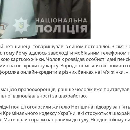
й нетішинець товаришував із сином потерпілої. В сім’ї ч
и, тому йому вдалось заволодіти мобільним телефоном 
кою карткою жінки. Чоловік розвідав особисті дані пенс
ив на неї кредитну карту. Впродовж місяця він знімав гот
формляв онлайн-кредити в різних банках на ім'я жінки, –
рмацією правоохоронців, раніше чоловік вже притягував
льної відповідальності за шахрайство.
лідчі поліції оголосили жителю Нетішина підозру за п'ят
и Кримінального кодексу України, які стосуються шахрай
к. Матеріали справи направили до суду. Невдовзі йому в