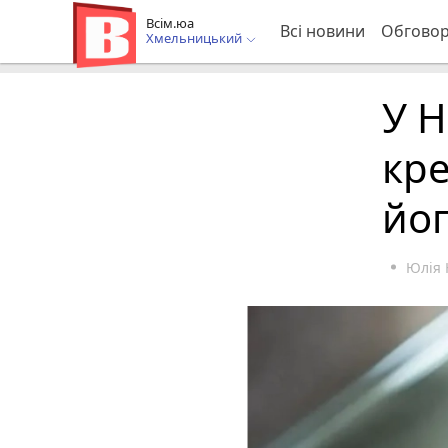
Всім.юа
Всі новини
Обгово
Хмельницький
У Н
кре
йог
Юлія 