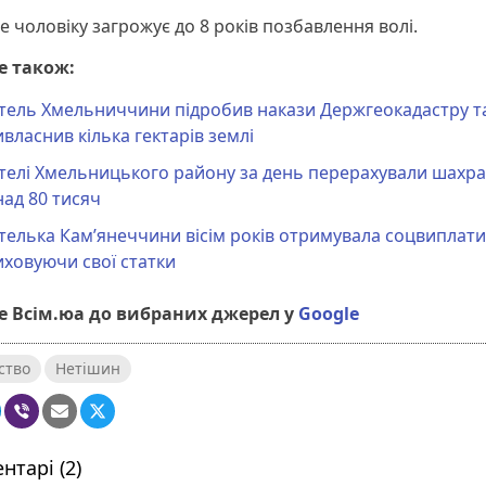
е чоловіку загрожує до 8 років позбавлення волі.
е також:
тель Хмельниччини підробив накази Держгеокадастру т
власнив кілька гектарів землі
телі Хмельницького району за день перерахували шахр
ад 80 тисяч
елька Кам’янеччини вісім років
отримувала соцвиплати
ховуючи свої статки
 Всім.юа до вибраних джерел у
Google
ство
Нетішин
нтарі (2)