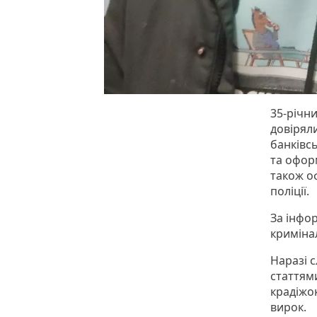
35-річни
довірял
банківсь
та оформ
також о
поліції.
За інфо
криміна
Наразі с
статтям
крадіжо
вирок.