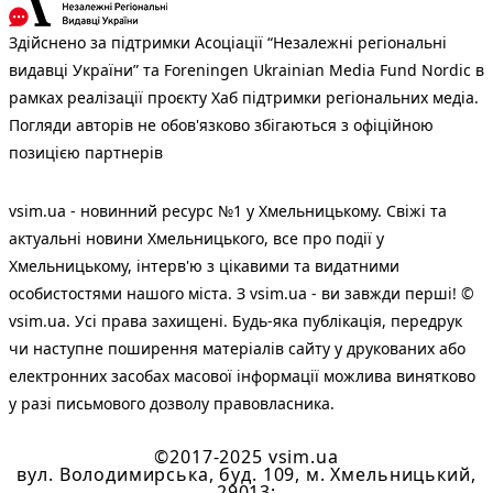
Здійснено за підтримки Асоціації “Незалежні регіональні
видавці України” та Foreningen Ukrainian Media Fund Nordic в
рамках реалізації проєкту Хаб підтримки регіональних медіа.
Погляди авторів не обов'язково збігаються з офіційною
позицією партнерів
vsim.ua - новинний ресурс №1 у Хмельницькому. Свіжі та
актуальні новини Хмельницького, все про події у
Хмельницькому, інтерв'ю з цікавими та видатними
особистостями нашого міста. З vsim.ua - ви завжди перші! ©
vsim.ua. Усі права захищені. Будь-яка публiкацiя, передрук
чи наступне поширення матеріалів сайту у друкованих або
електронних засобах масової інформації можлива винятково
у разі письмового дозволу правовласника.
©2017-2025 vsim.ua
вул. Володимирська, буд. 109, м. Хмельницький,
29013;