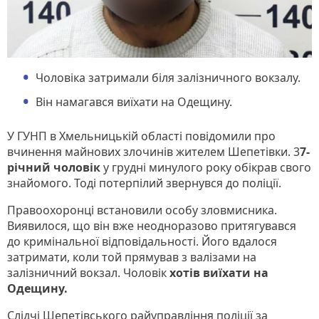
Чоловіка затримали біля залізничного вокзалу.
Він намагався виїхати на Одещину.
У ГУНП в Хмельницькій області повідомили про
вчинення майнових злочинів жителем Шепетівки. 3
7-
річний чоловік
у грудні минулого року обікрав свого
знайомого. Тоді потерпілий звернувся до поліції.
Правоохоронці встановили особу зловмисника.
Виявилося, що він вже неодноразово притягувався
до кримінальної відповідальності. Його вдалося
затримати, коли той прямував з валізами на
залізничний вокзал. Чоловік
хотів виїхати на
Одещину.
Слідчі Шепетівського райуправління поліції за