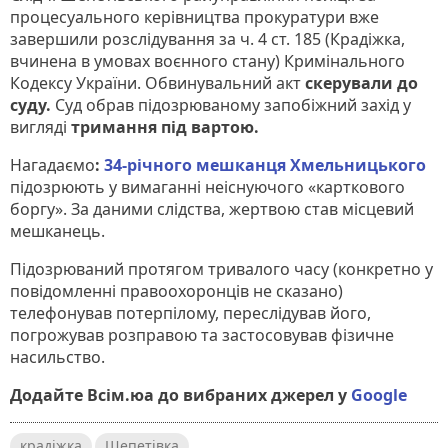
процесуального керівництва прокуратури вже
завершили розслідування за ч. 4 ст. 185 (Крадіжка,
вчинена в умовах воєнного стану) Кримінального
Кодексу України. Обвинувальний акт
скерували до
суду.
Суд обрав підозрюваному запобіжний захід у
вигляді
тримання під вартою.
Нагадаємо
:
34-річного мешканця Хмельницького
підозрюють у вимаганні неіснуючого «карткового
боргу». За даними слідства, жертвою став місцевий
мешканець.
Підозрюваний протягом тривалого часу (конкретно у
повідомленні правоохоронців не сказано)
телефонував потерпілому, переслідував його,
погрожував розправою та застосовував фізичне
насильство.
Додайте Всім.юа до вибраних джерел у
Google
крадіжка
Шепетівка