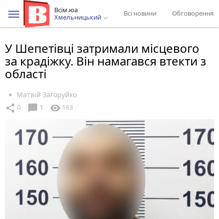
Всім.юа
Всі новини
Обговорення
Хмельницький
У Шепетівці затримали місцевого
за крадіжку. Він намагався втекти з
області
Матвій Загоруйко
chat_bubble
share
visibility
0
1
163