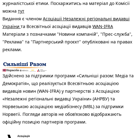
журналістської етики. Поскаржитись на матеріал до Комісії
можна
тут
Видання є членом
Асоціації Незалежні регіональні видавці
України
та Всесвітньої асоціації видавців
WAN-IFRA
Матеріали з позначками "Новини компаній", "Прес-служба",
"Реклама" та "Партнерський проєкт" опубліковані на правах
реклами.
Здійснено за підтримки програми «Сильніші разом: Медіа та
Демократія», що реалізується Всесвітньою асоціацією
видавців новин (WAN-IFRA) у партнерстві з Асоціацією
«Незалежні регіональні видавці України» (АНРВУ) та
Норвезькою асоціацією медіабізнесу (MBL) за підтримки
Норвегії. Погляди авторів не обов’язково відображають
офіційну позицію партнерів програми.