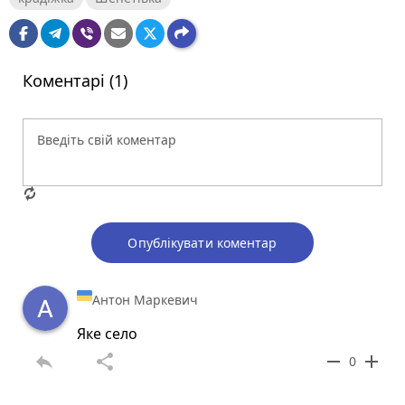
Коментарі (1)
Опублікувати коментар
Антон Маркевич
Яке село
reply
share
remove
add
0