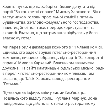
Ходять чутки, що на хабарі спіймали депутата від
партії “За конкретні справи” Миколу Харкавого. Він є
заступником голови профільної комісії з питань
будівництва, житлово-комунального господарства,
інвестиційної політики, природокористування та
екології. Вказано, що затримання відбулось у його
власному готелі.
Ми перевірили декларації кожного з 11 членів комісії.
Єдиним, хто задекларував готельно-ресторанний
комплекс, виявився обранець від партії “За конкретні
справи” Микола Харкавий. Власником зазначена
дружина. На сайті Кам'янець-Подільської міської ради
є перелік готельно-ресторанних комплексів. Там
вказано,що Таїсія Харкава володіє рестораном
"Гетьман".
Підтвердила інформацію речник Кам’янець-
Подільського відділу поліції Руслана Марчук. Вона
повідомила, що дійсно в готельно-ресторанному