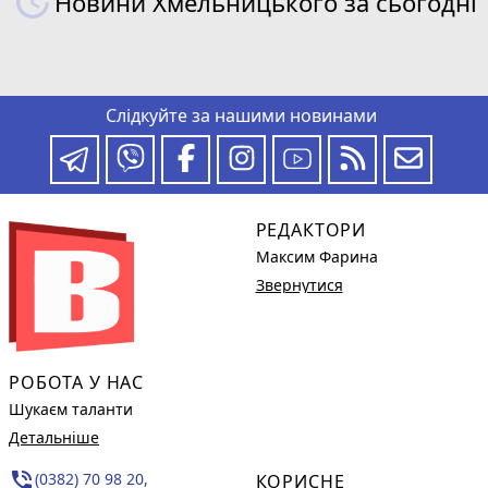
Новини Хмельницького за сьогодні
Слідкуйте за нашими новинами
РЕДАКТОРИ
Максим Фарина
Звернутися
РОБОТА У НАС
Шукаєм таланти
Детальніше
phone_in_talk
(0382) 70 98 20,
КОРИСНЕ