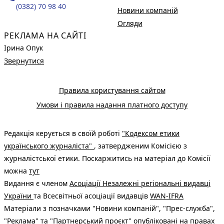
(0382) 70 98 40
Новини компаній
Огляди
РЕКЛАМА НА САЙТІ
Ірина Опук
Звернутися
Правила користування сайтом
Умови і правила надання платного доступу
Редакція керується в своїй роботі
"Кодексом етики
українського журналіста"
, затвердженим Комісією з
журналістської етики. Поскаржитись на матеріал до Комісії
можна
тут
Видання є членом
Асоціації Незалежні регіональні видавці
України
та Всесвітньої асоціації видавців
WAN-IFRA
Матеріали з позначками "Новини компаній", "Прес-служба",
"Реклама" та "Партнерський проєкт" опубліковані на правах