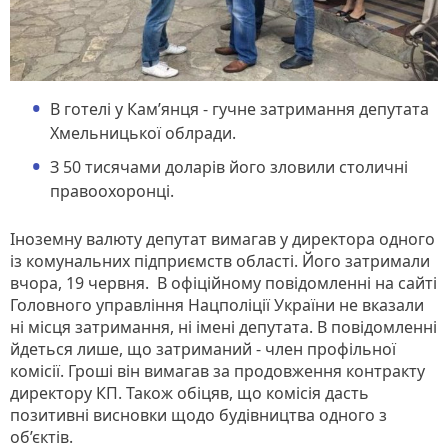
В готелі у Кам’янця - гучне затримання депутата
Хмельницької облради.
З 50 тисячами доларів його зловили столичні
правоохоронці.
Іноземну валюту депутат вимагав у директора одного
із комунальних підприємств області. Його затримали
вчора, 19 червня. В офіційному повідомленні на сайті
Головного управління Нацполіції України не вказали
ні місця затримання, ні імені депутата. В повідомленні
йдеться лише, що затриманий - член профільної
комісії. Гроші він вимагав за продовження контракту
директору КП. Також обіцяв, що комісія дасть
позитивні висновки щодо будівництва одного з
об’єктів.