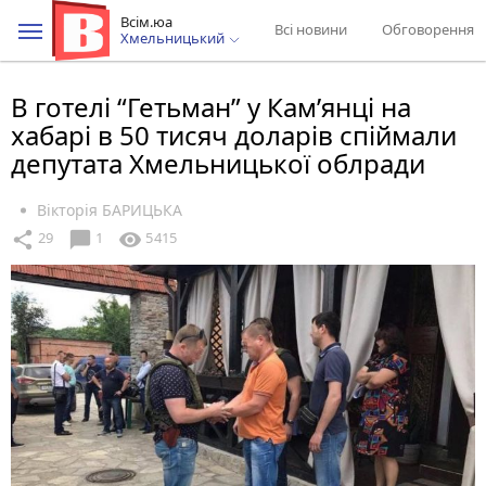
Всім.юа
Всі новини
Обговорення
Хмельницький
В готелі “Гетьман” у Кам’янці на
хабарі в 50 тисяч доларів спіймали
депутата Хмельницької облради
Вікторія БАРИЦЬКА
chat_bubble
share
visibility
29
1
5415