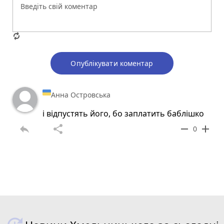
Опублікувати коментар
Анна Островська
і відпустять його, бо заплатить баблішко
reply
share
remove
add
0