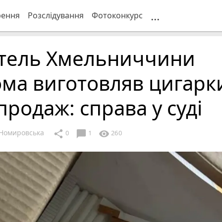
...
рення
Розслідування
Фотоконкурс
тель Хмельниччини
ма виготовляв цигарк
продаж: справа у суді
Номировська
chat_bubble
share
visibility
0
1
260