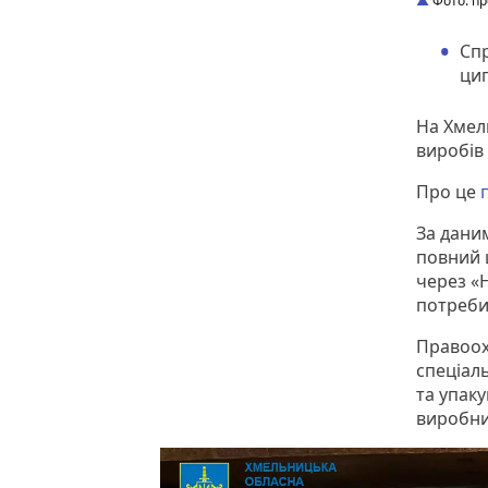
Фото: пр
Спр
циг
На Хмел
виробів 
Про це
За дани
повний 
через «Н
потреби
Правоох
спеціал
та упаку
виробни