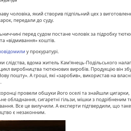
окуратура
аву чоловіка, який створив підпільний цех з виготовлен
арок, передали до суду.
ьниччині перед судом постане чоловік за підробку тют
та «відмивання» коштів.
повідомили
у прокуратурі.
ми слідства, вдома житель Кам’янець-Подільського нала
цикл виробництва тютюнових виробів. Продукцію він зб
ову пошту». А гроші, які «заробив», використав на власн
.
оронці провели обшуки його оселі та знайшли цигарки,
ьне обладнання, сигаретні гільзи, мішки з подрібненим
вання. Все це вилучили. А експерти підтвердили, що таке
цтво є незаконним.