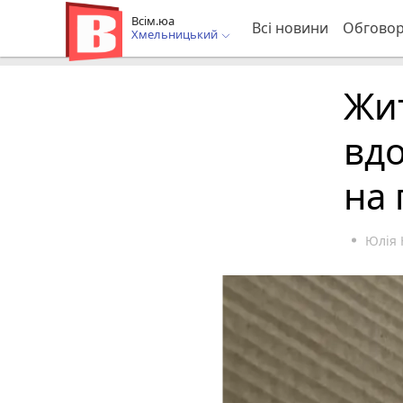
Всім.юа
Всі новини
Обгово
Хмельницький
Жи
вдо
на 
Юлія 