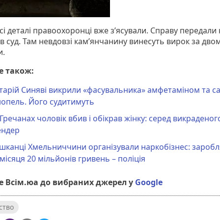
сі деталі правоохоронці вже з’ясували. Справу передали 
в суд. Там невдовзі кам’янчанину винесуть вирок за дво
и.
е також:
тарій Синяві викрили «фасувальника» амфетаміном та с
нопель. Його судитимуть
Гречанах чоловік вбив і обікрав жінку: серед викрадено
ендер
шканці Хмельниччини організували наркобізнес: зароб
ісяця 20 мільйонів гривень – поліція
 Всім.юа до вибраних джерел у
Google
ство