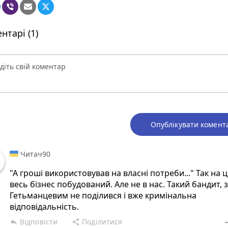
нтарі (1)
Опублікувати комент
Читач90
"А гроші використовував на власні потреби..." Так на ц
весь бізнес побудований. Але не в нас. Такий бандит, з
Гетьманцевим не поділився і вже кримінальна
відповідальність.
Відповісти
Поділитися
reply
share
rem