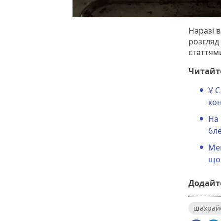
Наразі в
розгляд 
статтям
Читайт
У С
ко
На 
бл
Ме
щом
Додайте
шахрай