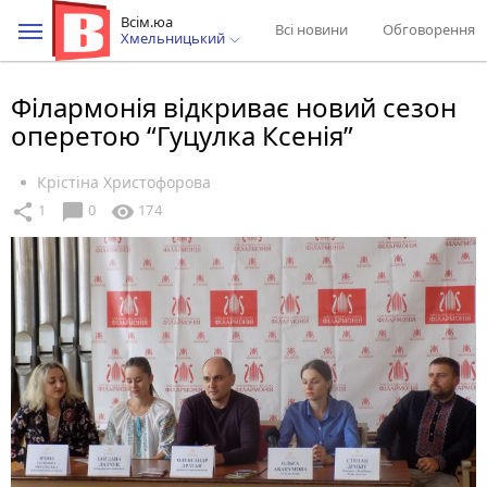
Всім.юа
Всі новини
Обговорення
Хмельницький
Філармонія відкриває новий сезон
оперетою “Гуцулка Ксенія”
Крістіна Христофорова
chat_bubble
share
visibility
1
0
174