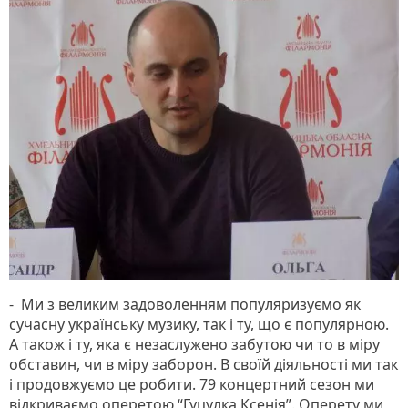
- Ми з великим задоволенням популяризуємо як
сучасну українську музику, так і ту, що є популярною.
А також і ту, яка є незаслужено забутою чи то в міру
обставин, чи в міру заборон. В своїй діяльності ми так
і продовжуємо це робити. 79 концертний сезон ми
відкриваємо оперетою “Гуцулка Ксенія”. Оперету ми