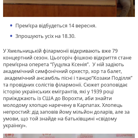
Прем’єра відбудеться 14 вересня.
Зпрошують усіх на 18.30.
У Хмельницькій філармонії відкривають вже 79
концертний сезон. Цьогоріч фішкою відкриття стане
прем’єрна оперета “Гуцулка Ксенія”. У ній задіють
академічний симфонічний оркестр, хор та балет,
академічний ансамбль пісні і танцю“Козаки Поділля”
та провідних солістів філармонії. Сюжет розповідає
історію українських емігрантів, які у 1939 році
приїжджають із США до Ворохти, аби знайти
молодому хлопцю наречену в Карпатах. Хлопець
непростий: дід заповів йому мільйон доларів, але за
умови, що той знайде на батьківщині «свідому
українку».