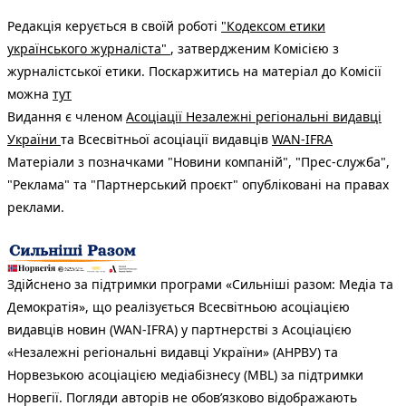
Редакція керується в своїй роботі
"Кодексом етики
українського журналіста"
, затвердженим Комісією з
журналістської етики. Поскаржитись на матеріал до Комісії
можна
тут
Видання є членом
Асоціації Незалежні регіональні видавці
України
та Всесвітньої асоціації видавців
WAN-IFRA
Матеріали з позначками "Новини компаній", "Прес-служба",
"Реклама" та "Партнерський проєкт" опубліковані на правах
реклами.
Здійснено за підтримки програми «Сильніші разом: Медіа та
Демократія», що реалізується Всесвітньою асоціацією
видавців новин (WAN-IFRA) у партнерстві з Асоціацією
«Незалежні регіональні видавці України» (АНРВУ) та
Норвезькою асоціацією медіабізнесу (MBL) за підтримки
Норвегії. Погляди авторів не обов’язково відображають