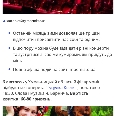
Фото з сайту moemisto.ua
Останній місяць зими дозволяє ще трішки
відпочити і присвятити час собі та рідним.
В цю пору можна буде відвідати різні концерти
та зустрітися зі своїми кумирами, які приїдуть до
міста.
Повна афіша подій на сайті moemisto.ua.
6 лютого -
у Хмельницькій обласній філармонії
відбудеться оперета
"Гуцулка Ксеня
", початок о
18:30. Слова і музика Я. Барнича.
Вартість
квитка: 60-80 гривень.