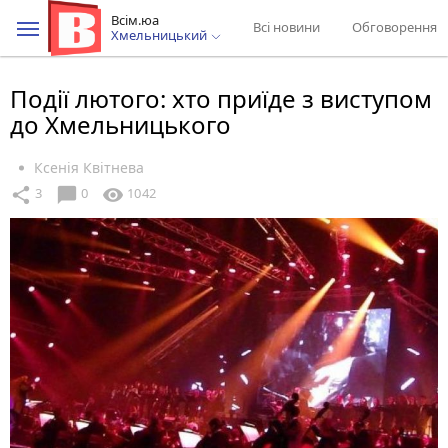
Всім.юа
Всі новини
Обговорення
Хмельницький
Події лютого: хто приїде з виступом
до Хмельницького
Ксенія Квітнева
chat_bubble
share
visibility
3
0
1042