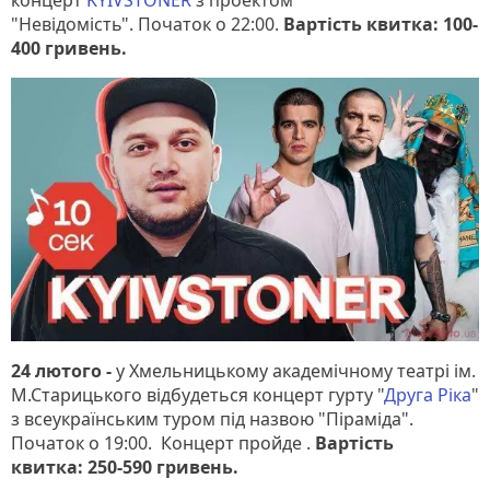
концерт
KYIVSTONER
з проектом
"Невідомість". Початок о 22:00.
Вартість квитка: 100-
400 гривень.
24 лютого -
у Хмельницькому академічному театрі ім.
М.Старицького відбудеться концерт гурту "
Друга Ріка
"
з всеукраїнським туром під назвою "Піраміда".
Початок о 19:00. Концерт пройде .
Вартість
квитка: 250-590 гривень.