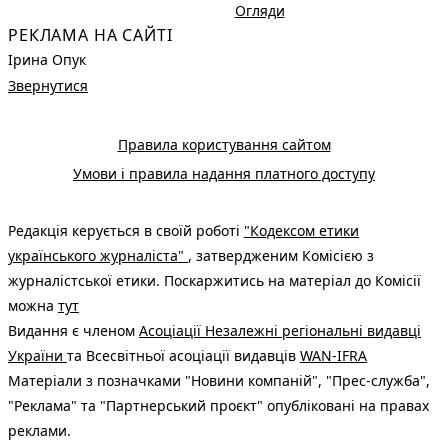
Огляди
РЕКЛАМА НА САЙТІ
Ірина Опук
Звернутися
Правила користування сайтом
Умови і правила надання платного доступу
Редакція керується в своїй роботі
"Кодексом етики
українського журналіста"
, затвердженим Комісією з
журналістської етики. Поскаржитись на матеріал до Комісії
можна
тут
Видання є членом
Асоціації Незалежні регіональні видавці
України
та Всесвітньої асоціації видавців
WAN-IFRA
Матеріали з позначками "Новини компаній", "Прес-служба",
"Реклама" та "Партнерський проєкт" опубліковані на правах
реклами.