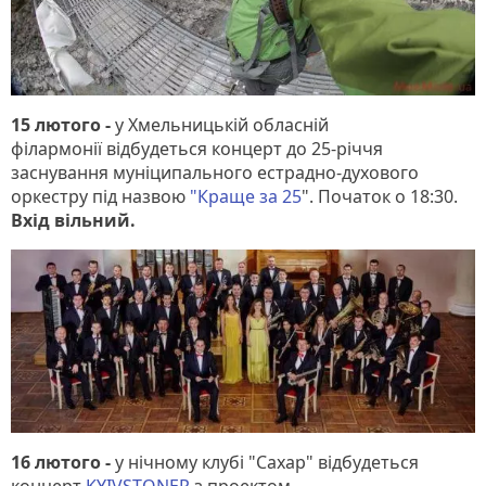
15 лютого -
у Хмельницькій обласній
філармонії відбудеться концерт до 25-річчя
заснування муніципального естрадно-духового
оркестру під назвою
"Краще за 25
". Початок о 18:30.
Вхід вільний.
16 лютого -
у нічному клубі "Сахар"
відбудеться