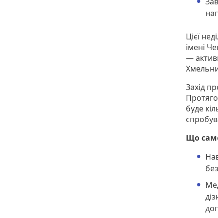
Зав
наг
Цієї нед
імені Че
— активн
Хмельниц
Захід пр
Протяго
буде кіл
спробув
Що сам
Нав
без
Ме
діз
доп