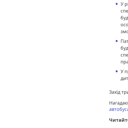
У р
спе
буд
осо
змо
Пат
буд
спе
пр
У 
ди
Захід тр
Нагадаєм
автобус
Читайт