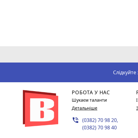
Слідкуйте
РОБОТА У НАС
Шукаєм таланти
Детальніше
phone_in_talk
(0382) 70 98 20,
(0382) 70 98 40