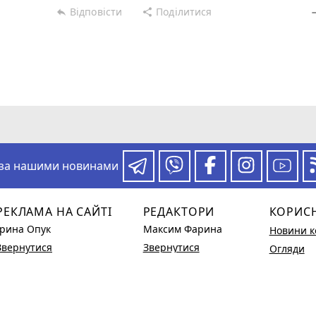
Відповісти
Поділитися
reply
share
rem
 за нашими новинами
РЕКЛАМА НА САЙТІ
РЕДАКТОРИ
КОРИС
Ірина Опук
Максим Фарина
Новини к
Звернутися
Звернутися
Огляди