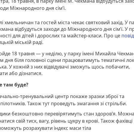
тра, 18 травня, в парку імені М. Чекмана відбудуться зах
оди Міжнародного дня сім’ї.
ілі хмельничан та гостей міста чекає святковий захід. У п
кмана відбудуться заходи до Міжнародного дня сім’ї. У п
ості для дітей і дорослих та майстер-класи. Про це
пові
ькій міській раді.
ойде 18 травня — у неділю, у парку імені Михайла Чекман
м дня біля головної сцени працюватимуть тематичні локац
ька. У кожній з них відвідувачі зможуть щось побачити,
ати або дізнатися.
е там буде?
чально-тренувальний центр покаже зразки зброї та
пілотників. Також тут проведуть змагання зі стрільби.
дики безкоштовно перевірятимуть стан здоров’я. Можна
натися свій тиск, вагу, рівень цукру в крові. Також фахівці
оможуть розрахувати індекс маси тіла