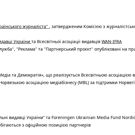
раїнського журналіста"
, затвердженим Комісією з журналістськ
видавці України
та Всесвітньої асоціації видавців
WAN-IFRA
ужба", "Реклама" та "Партнерський проєкт" опубліковані на пр
едіа та Демократія», що реалізується Всесвітньою асоціацією в
Норвезькою асоціацією медіабізнесу (MBL) за підтримки Норвегі
льні видавці України” та Foreningen Ukrainian Media Fund Nordic
 збігаються з офіційною позицією партнерів