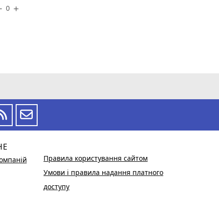
0
ove
add
НЕ
Правила користування сайтом
омпаній
Умови і правила надання платного
доступу