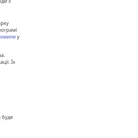
оди з
арку
рограмі
домили
у
а.
ії. Їх
 буде