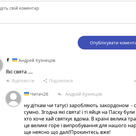
Опублікувати комент
Андрей Кузнецов
Якi свята ....
Відповісти
Поділитися
reply
share
rem
Читач26
Андрей Кузнецов
reply
ну діткам чи татусі заробляють закордоном - 
сумно. Згодна які свята! і ті яйця на Пасху були
хто хоче хай святкує вдома. В країні велика тра
це велике горе і випробування для нашого нар
ще неясно що далі!Прокинтесь вже!