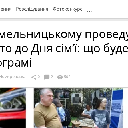
...
рення
Розслідування
Фотоконкурс
Хмельницькому провед
то до Дня сім’ї: що буде
ограмі
Номировська
chat_bubble
share
visibility
0
2
502