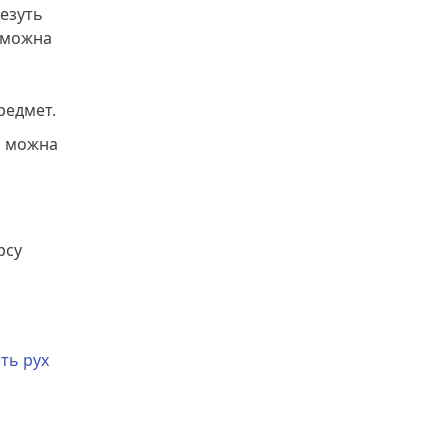
везуть
ж можна
редмет.
м можна
рсу
ть рух