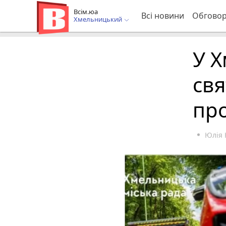
Всім.юа
Всі новини
Обгово
Хмельницький
У 
свя
пр
Юлія 