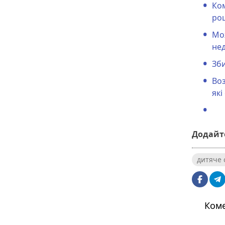
Ком
роц
Мож
не
Зби
Воз
які
Додайте
дитяче 
Коме