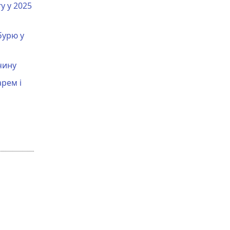
у у 2025
бурю у
чину
арем і