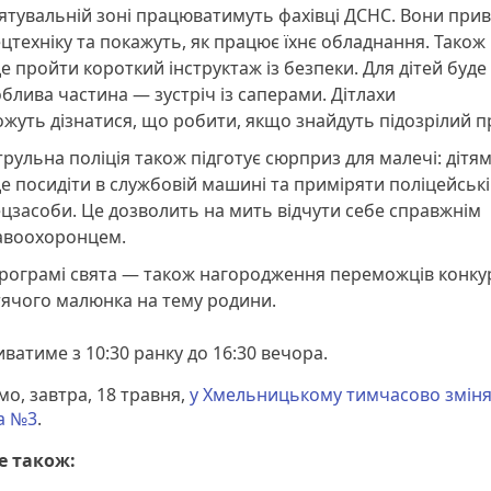
ятувальній зоні працюватимуть фахівці ДСНС. Вони при
цтехніку та покажуть, як працює їхнє обладнання. Тако
е пройти короткий інструктаж із безпеки. Для дітей буде
блива частина — зустріч із саперами. Дітлахи
жуть дізнатися, що робити, якщо знайдуть підозрілий п
рульна поліція також підготує сюрприз для малечі: дітя
е посидіти в службовій машині та приміряти поліцейські
цзасоби. Це дозволить на мить відчути себе справжнім
авоохоронцем.
програмі свята — також нагородження переможців конку
тячого малюнка на тему родини.
иватиме з 10:30 ранку до 16:30 вечора.
о, завтра, 18 травня,
у Хмельницькому тимчасово зміня
а №3
.
е також: