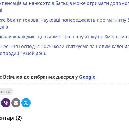
пенсація за няню: хто з батьків може отримати допомог
і
е боліти голова: науковці попереджають про магнітну 
ділю
вали «шахеди»: що відомо про нічну атаку на Хмельнич
несіння Господнє-2025: коли святкуємо за новим календ
 є традиції у цей день
 Всім.юа до вибраних джерел у
Google
свято
нтарі (2)