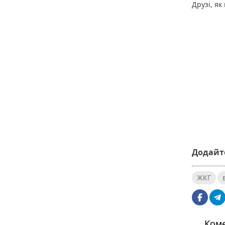
Друзі, як
Додайте
ЖКГ
Коме