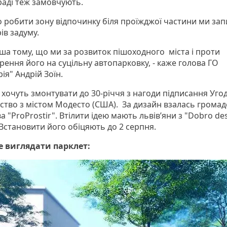
раді теж замовчують.
о робити зону відпочинку біля проїжджої частини ми зап
рів задуму.
аша тому, що ми за розвиток пішоходного міста і проти
рення його на суцільну автопарковку, - каже голова ГО
ія" Андрій Зоїн.
 хочуть змонтувати до 30-річчя з нагоди підписання Уго
ство з містом Модесто (США). За дизайн взалась громад
ва "ProProstir". Втілити ідею мають львів’яни з "Dobro de
 Встановити його обіцяють до 2 серпня.
 виглядати парклет: