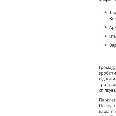
Територі
Тер
Во
Арх
Вті
Вар
Громадсь
зробити
відпочи
тротуар
спілкув
Парклет
Плануєт
варіант 