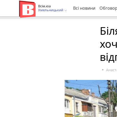
Всім.юа
Всі новини
Обгово
Хмельницький
Бі
хоч
від
Анаст