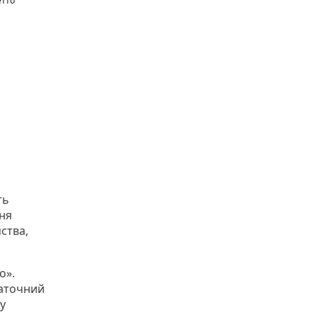
етто"
ть
ня
ства,
о».
таточний
у