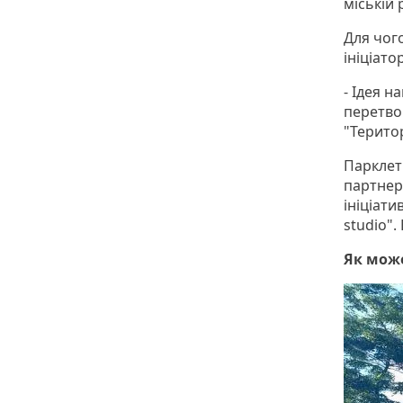
міській 
Для чог
ініціато
- Ідея н
перетво
"Територ
Парклет
партнер
ініціати
studio".
Як може