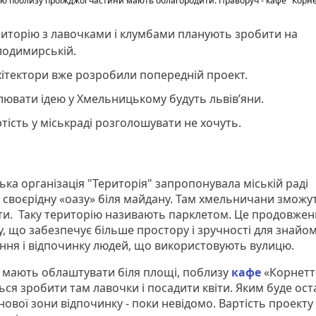
ю поблизу проїжджої частини мають облагородити. Праворуч - кафе "Корн
иторію з лавочками і клумбами планують зробити на
лодимирській.
ітектори вже розробили попередній проект.
лювати ідею у Хмельницькому будуть львів’яни.
тість у міськраді розголошувати не хочуть.
ка організація "Територія" запропонувала міській раді
 своєрідну «оазу» біля майдану. Там хмельничани зможу
ти. Таку територію називають парклетом. Це продовжен
у, що забезпечує більше простору і зручності для знайом
ання і відпочинку людей, що використовують вулицю.
 мають облаштувати біля площі, поблизу
кафе
«Корнетт
ься зробити там лавочки і посадити квіти. Яким буде ос
нової зони відпочинку - поки невідомо. Вартість проекту 