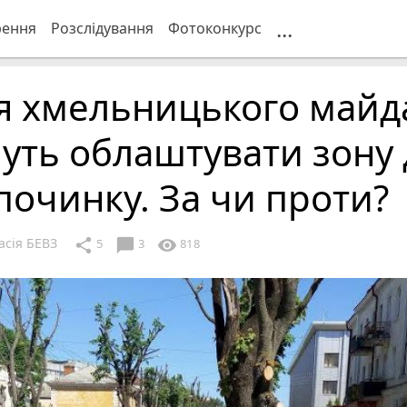
...
рення
Розслідування
Фотоконкурс
ля хмельницького майд
уть облаштувати зону 
починку. За чи проти?
асія БЕВЗ
chat_bubble
share
visibility
5
3
818