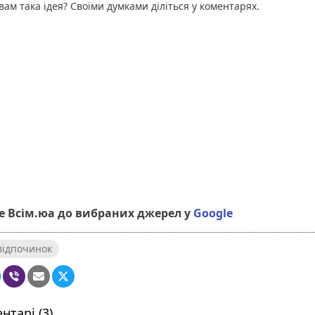
 вам така ідея? Своїми думками діліться у коментарях.
 Всім.юа до вибраних джерел у
Google
відпочинок
нтарі (3)