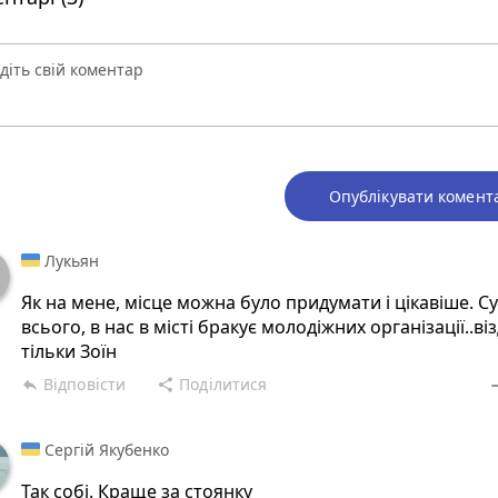
Опублікувати комент
Лукьян
Як на мене, місце можна було придумати і цікавіше. С
всього, в нас в місті бракує молодіжних організації..ві
тільки Зоїн
Відповісти
Поділитися
reply
share
rem
Сергій Якубенко
Так собі. Краще за стоянку