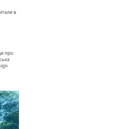
итали в
ди про
ська
sign