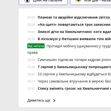
Планові та аварійні відключення світ
21:05
«На щиті» повертаються троє захисник
20:28
Зниклі діти на Хмельниччині: кого вда
19:41
В лісосмузі у Нетішині виявили тіло ві
18:53
Від читача
Протидія мобінгу (цькуванню) у трудо
права
Симчишин підписав чотири кадрові розп
18:18
7 серпня у Хмельницькому попрощають
17:29
23 серпня у Хмельницькому відбудеться б
16:50
Через самовільне втручання в мережі без
16:11
Спеку змінять грози: на Хмельниччин
15:32
Зґвалтував погрожуючи ножем: на Шепеті
14:59
keyboard_arrow_right
Дивитись ще
6 років за ґратами проведе водій за смер
14:25
На річці Вовк у Летичеві зафіксовано м
13:37