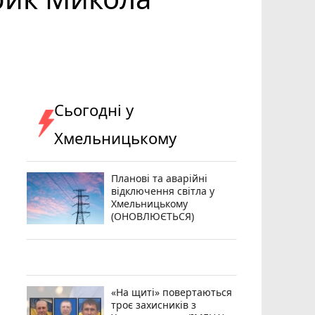
Сьогодні у
Хмельницькому
Планові та аварійні
відключення світла у
Хмельницькому
(ОНОВЛЮЄТЬСЯ)
«На щиті» повертаються
троє захисників з