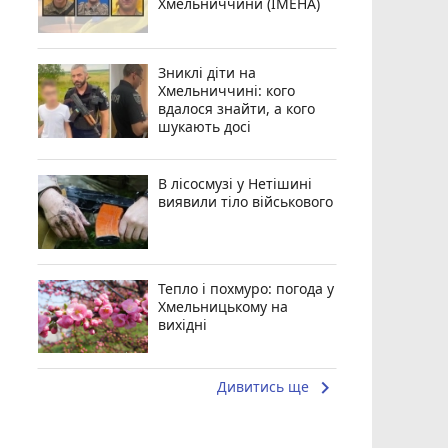
Хмельниччини (ІМЕНА)
Зниклі діти на
Хмельниччині: кого
вдалося знайти, а кого
шукають досі
В лісосмузі у Нетішині
виявили тіло військового
Тепло і похмуро: погода у
Хмельницькому на
вихідні
keyboard_arrow_right
Дивитись ще