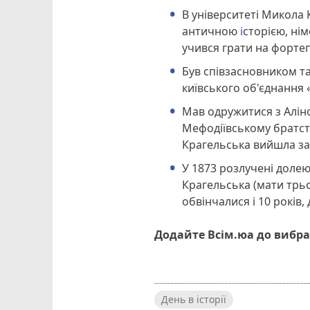
В університеті Микола 
античною
і
сторією, ні
учився грати на фортеп
Був співзасновником т
київського об'єднання
Мав одружитися з Алін
Мефодіївському братст
Крагельська вийшла за 
У 1873 розлучені долею
Крагельська (мати трьох
обвінчалися і 10 років
Додайте Всім.юа до вибра
День в історії