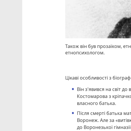
Також він був прозаїком, е
етнопсихологом.
Цікаві особливості з біогра
Він з'явився на світ д
Костомарова з кріпачко
власного батька.
Після смерті батька ма
Воронеж. Але за «витів
до Воронезької гімназії