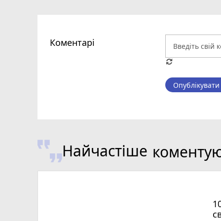
Коментарі
Опублікувати
Найчастіше
коменту
1
с