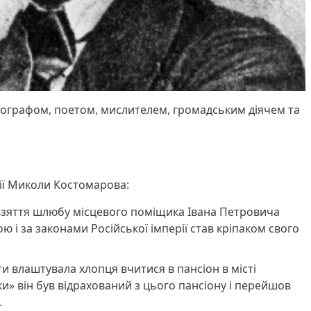
тнографом, поетом, мислителем, громадським діячем та
фії Миколи Костомарова:
о взяття шлюбу місцевого поміщика Івана Петровича
ю і за законами Російської імперії став кріпаком свого
ти влаштувала хлопця вчитися в пансіон в місті
ки» він був відрахований з цього пансіону і перейшов
.