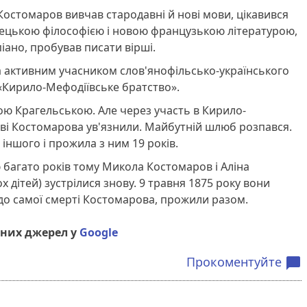
Костомаров вивчав стародавні й нові мови, цікавився
мецькою філософією і новою французькою літературою,
іано, пробував писати вірші.
а активним учасником слов'янофільсько-українського
«
Кирило-Мефодіївське братство»
.
ою Крагельською. Але через участь в Кирило-
ві Костомарова ув'язнили. Майбутній шлюб розпався.
іншого і прожила з ним 19 років.
 багато років тому Микола Костомаров і Аліна
 дітей) зустрілися знову. 9 травня 1875 року вони
, до самої смерті Костомарова, прожили разом.
них джерел у
Google
Прокоментуйте
chat_bubble