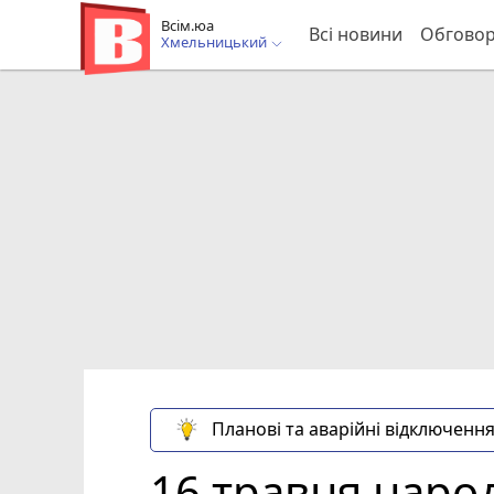
Всім.юа
Всі новини
Обгово
Хмельницький
Планові та аварійні відключення
16 травня наро