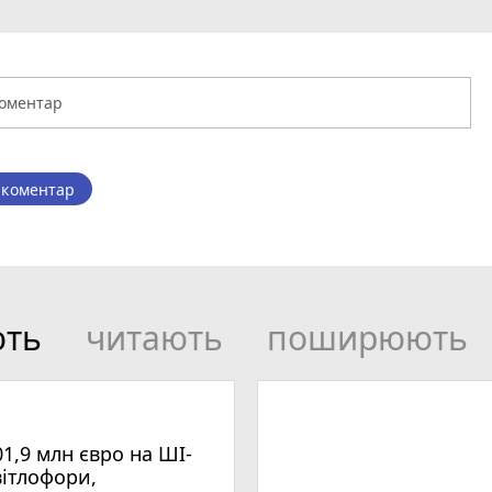
 коментар
ють
читають
поширюють
01,9 млн євро на ШІ-
вітлофори,