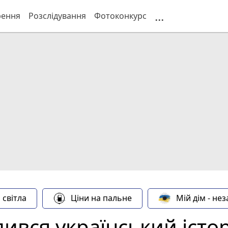
...
рення
Розслідування
Фотоконкурс
 світла
Ціни на пальне
Мій дім - не
дився український іст