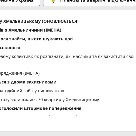
ла у Хмельницькому (ОНОВЛЮЄТЬСЯ)
ів з Хмельниччини (ІМЕНА)
лося знайти, а кого шукають досі
йськового
вому колективі: як розпізнати, які наслідки та як захистити свої
орядження (ІМЕНА)
ся з двома захисниками
лагодійний забіг у вишиванках
 газу залишилися 70 квартир у Хмельницькому
і оголосили штормове попередження
вщині судитимуть 34-річного чоловіка
тельну ДТП біля Голоскова
асовий мор риби: деталі