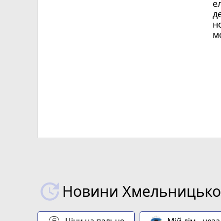
е
д
н
м
Х
Новини Хмельницьког
Ціни на пальне
Мій дім - нез