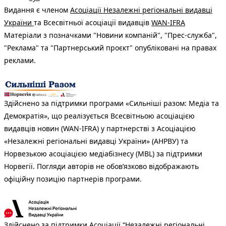
Видання є членом
Асоціації Незалежні регіональні видавці
України
та Всесвітньої асоціації видавців
WAN-IFRA
Матеріали з позначками "Новини компаній", "Прес-служба",
"Реклама" та "Партнерський проєкт" опубліковані на правах
реклами.
Здійснено за підтримки програми «Сильніші разом: Медіа та
Демократія», що реалізується Всесвітньою асоціацією
видавців новин (WAN-IFRA) у партнерстві з Асоціацією
«Незалежні регіональні видавці України» (АНРВУ) та
Норвезькою асоціацією медіабізнесу (MBL) за підтримки
Норвегії. Погляди авторів не обов’язково відображають
офіційну позицію партнерів програми.
Здійснено за підтримки Асоціації “Незалежні регіональні