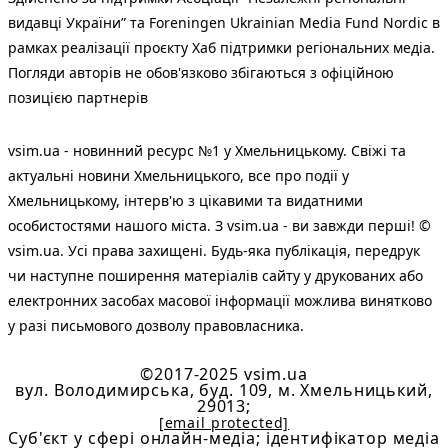
видавці України” та Foreningen Ukrainian Media Fund Nordic в
рамках реалізації проєкту Хаб підтримки регіональних медіа.
Погляди авторів не обов'язково збігаються з офіційною
позицією партнерів
vsim.ua - новинний ресурс №1 у Хмельницькому. Свіжі та
актуальні новини Хмельницького, все про події у
Хмельницькому, інтерв'ю з цікавими та видатними
особистостями нашого міста. З vsim.ua - ви завжди перші! ©
vsim.ua. Усі права захищені. Будь-яка публiкацiя, передрук
чи наступне поширення матеріалів сайту у друкованих або
електронних засобах масової інформації можлива винятково
у разі письмового дозволу правовласника.
©2017-2025 vsim.ua
вул. Володимирська, буд. 109, м. Хмельницький,
29013;
[email protected]
Cуб'єкт у сфері онлайн-медіа; ідентифікатор медіа