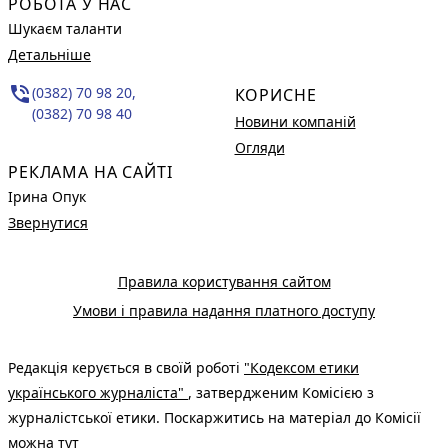
РОБОТА У НАС
Шукаєм таланти
Детальніше
phone_in_talk
(0382) 70 98 20,
КОРИСНЕ
(0382) 70 98 40
Новини компаній
Огляди
РЕКЛАМА НА САЙТІ
Ірина Опук
Звернутися
Правила користування сайтом
Умови і правила надання платного доступу
Редакція керується в своїй роботі
"Кодексом етики
українського журналіста"
, затвердженим Комісією з
журналістської етики. Поскаржитись на матеріал до Комісії
можна
тут