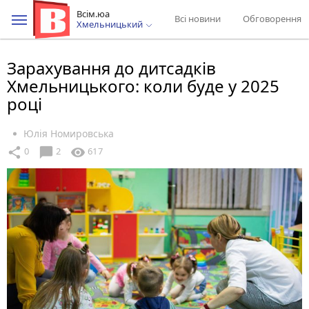
Всім.юа
Всі новини
Обговорення
Хмельницький
Зарахування до дитсадків
Хмельницького: коли буде у 2025
році
Юлія Номировська
chat_bubble
share
visibility
0
2
617