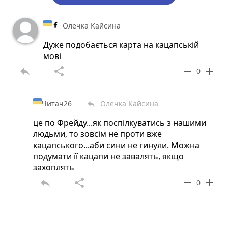
Олечка Кайсина
Дуже подобається карта на кацапській
мові
reply
share
remove
add
0
Читач26
Олечка Кайсина
reply
це по Фрейду...як поспілкуватись з нашими
людьми, то зовсім не проти вже
кацапського...аби сини не гинули. Можна
подумати її кацапи не завалять, якщо
захоплять
reply
share
remove
add
0