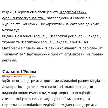
Редакція керується в своїй роботі
"Кодексом етики
українського журналіста"
, затвердженим Комісією з
журналістської етики. Поскаржитись на матеріал до Комісії
можна
тут
Видання є членом
Асоціації Незалежні регіональні видавці
України
та Всесвітньої асоціації видавців
WAN-IFRA
Матеріали з позначками "Новини компаній", "Прес-служба",
"Реклама" та "Партнерський проєкт" опубліковані на правах
реклами.
Здійснено за підтримки програми «Сильніші разом: Медіа та
Демократія», що реалізується Всесвітньою асоціацією
видавців новин (WAN-IFRA) у партнерстві з Асоціацією
«Незалежні регіональні видавці України» (АНРВУ) та
Норвезькою асоціацією медіабізнесу (MBL) за підтримки