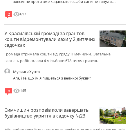
зовсім не проти вже кацапського...аби сини не гинули.
Можна подумати її кацапи не завалять, якщо захоплять
visibility
617
2
У Красилівській громаді за грантові
кошти відремонтували дахи у 2 дитячих
садочках
Громада отримала кошти від Уряду Німеччини. Загальна
вартість робіт склала 4 мільйони 678 тисяч гривень.
МузичнаХунта
Ага, і те, що ім'я пишеться з великої букви?
visibility
145
8
Симчишин розповів коли завершать
будівництво укриття в садочку №23
Міський голова Хмельницького повідомив про виділення коштів