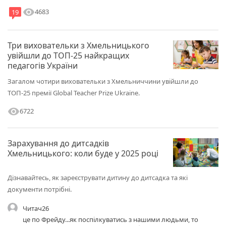
visibility
4683
19
Три виховательки з Хмельницького
увійшли до ТОП-25 найкращих
педагогів України
Загалом чотири виховательки з Хмельниччини увійшли до
ТОП-25 премії Global Teacher Prize Ukraine.
visibility
6722
Зарахування до дитсадків
Хмельницького: коли буде у 2025 році
Дізнавайтесь, як зареєструвати дитину до дитсадка та які
документи потрібні.
Читач26
це по Фрейду...як поспілкуватись з нашими людьми, то