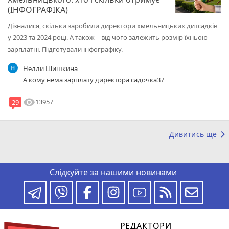
(ІНФОГРАФІКА)
Дізналися, скільки заробили директори хмельницьких дитсадків
у 2023 та 2024 році. А також – від чого залежить розмір їхньою
зарплатні. Підготували інфографіку.
Нелли Шишкина
А кому нема зарплату директора садочка37
visibility
13957
29
keyboard_arrow_right
Дивитись ще
Слідкуйте за нашими новинами
РЕДАКТОРИ