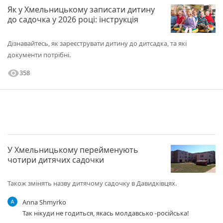
Як у Хмельницькому записати дитину
до садочка у 2026 році: інструкція
Дізнавайтесь, як зареєструвати дитину до дитсадка, та які
документи потрібні.
visibility
358
У Хмельницькому перейменують
чотири дитячих садочки
Також змінять назву дитячому садочку в Давидківцях.
Anna Shmyrko
Так нікуди не годиться, якась молдавсько -російська!