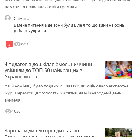
на укриття в закладах освіти громади.
Сніжана
В мене питання а де вони були ціле літо що вини на осінь
роблять укриття
visibility
889
3
4 педагогів дошкілля Хмельниччини
увійшли до ТОП-50 найкращих в
Україні: імена
У цій номінації було подано 353 заявки, які оцінювало експертне
журі. Переможця оголосять 5 жовтня, на Міжнародний день
вчителя
visibility
1036
Зарплати директорів дитсадків
Хмельницького: хто і скільки отримує