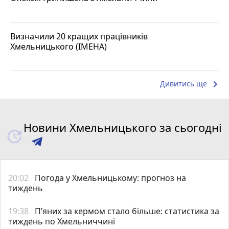
Визначили 20 кращих працівників
Хмельницького (ІМЕНА)
keyboard_arrow_right
Дивитись ще
Новини Хмельницького за сьогодні
20:02
Погода у Хмельницькому: прогноз на
тиждень
19:38
Пʼяних за кермом стало більше: статистика за
тиждень по Хмельниччині