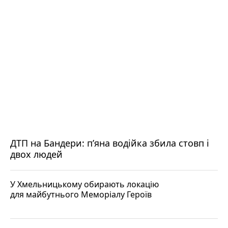
ДТП на Бандери: пʼяна водійка збила стовп і
двох людей
У Хмельницькому обирають локацію
для майбутнього Меморіалу Героїв