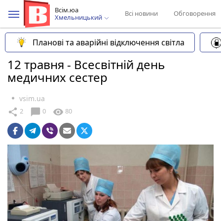
Всім.юа
Всі новини
Обговорення
Хмельницький
Планові та аварійні відключення світла
12 травня - Всесвітній день
медичних сестер
vsim.ua
chat_bubble
share
visibility
2
0
80