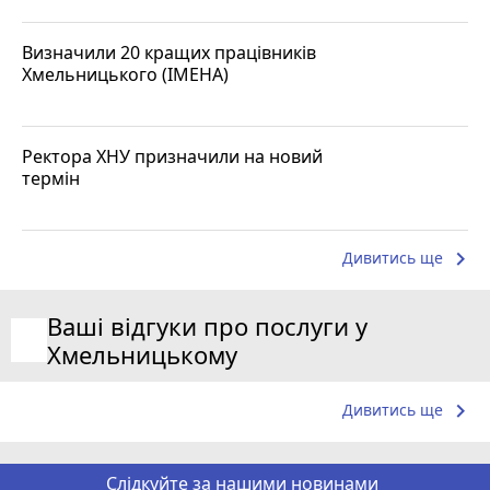
Визначили 20 кращих працівників
Хмельницького (ІМЕНА)
Ректора ХНУ призначили на новий
термін
keyboard_arrow_right
Дивитись ще
Ваші відгуки про послуги у
Хмельницькому
keyboard_arrow_right
Дивитись ще
Слідкуйте за нашими новинами