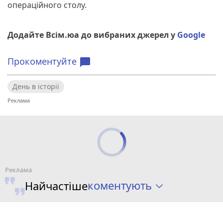
операційного столу.
Додайте Всім.юа до вибраних джерел у
Google
Прокоментуйте
chat_bubble
День в історії
коментують
Найчастіше