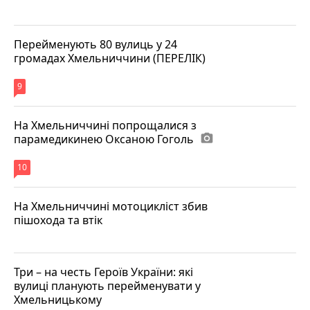
Перейменують 80 вулиць у 24
громадах Хмельниччини (ПЕРЕЛІК)
9
На Хмельниччині попрощалися з
парамедикинею Оксаною Гоголь
photo_camera
10
На Хмельниччині мотоцикліст збив
пішохода та втік
Три – на честь Героїв України: які
вулиці планують перейменувати у
Хмельницькому