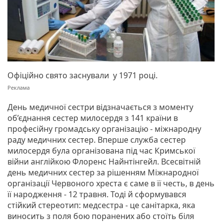
Офіційно свято заснували у 1971 році.
День медичної сестри відзначається з моменту
об’єднання сестер милосердя з 141 країни в
професійну громадську організацію - міжнародну
раду медичних сестер. Вперше служба сестер
милосердя була організована під час Кримської
війни англійкою Флоренс Найнтінгейл. Всесвітній
день медичних сестер за рішенням Міжнародної
організації Червоного хреста є саме в її честь, в день
її народження - 12 травня. Тоді й сформувався
стійкий стереотип: медсестра - це санітарка, яка
виносить з поля бою поранених або стоїть біля