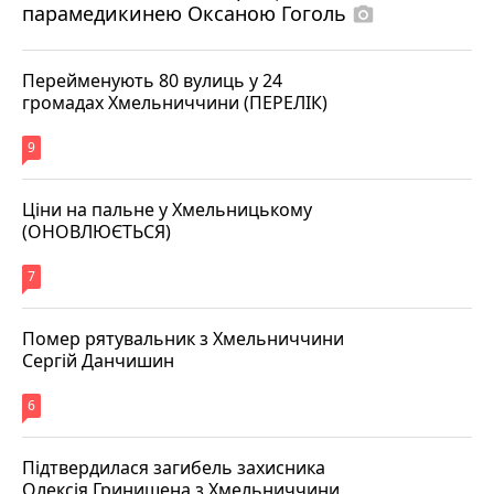
парамедикинею Оксаною Гоголь
photo_camera
Перейменують 80 вулиць у 24
громадах Хмельниччини (ПЕРЕЛІК)
9
Ціни на пальне у Хмельницькому
(ОНОВЛЮЄТЬСЯ)
7
Помер рятувальник з Хмельниччини
Сергій Данчишин
6
Підтвердилася загибель захисника
Олексія Гринишена з Хмельниччини