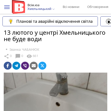
Всім.юа
Всі новини
Обговорення
Хмельницький
Планові та аварійні відключення світла
13 лютого у центрі Хмельницького
не буде води
Іванка ЧАБАНЮК
chat_bubble
share
visibility
0
0
661