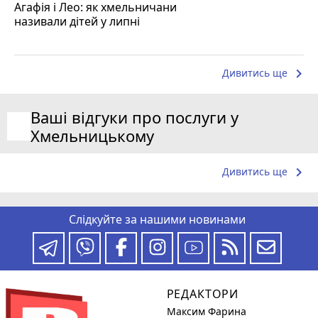
Агафія і Лео: як хмельничани
називали дітей у липні
keyboard_arrow_right
Дивитись ще
Ваші відгуки про послуги у
Хмельницькому
keyboard_arrow_right
Дивитись ще
Слідкуйте за нашими новинами
РЕДАКТОРИ
Максим Фарина