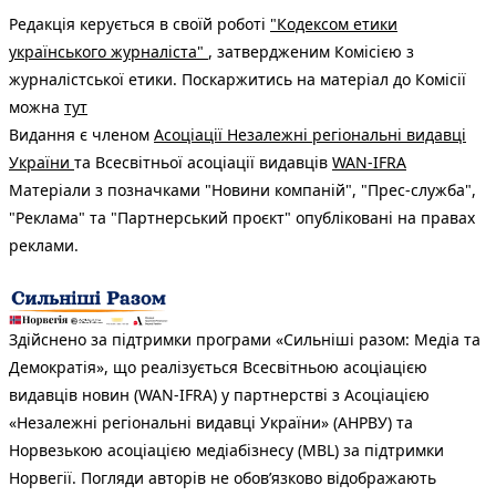
Редакція керується в своїй роботі
"Кодексом етики
українського журналіста"
, затвердженим Комісією з
журналістської етики. Поскаржитись на матеріал до Комісії
можна
тут
Видання є членом
Асоціації Незалежні регіональні видавці
України
та Всесвітньої асоціації видавців
WAN-IFRA
Матеріали з позначками "Новини компаній", "Прес-служба",
"Реклама" та "Партнерський проєкт" опубліковані на правах
реклами.
Здійснено за підтримки програми «Сильніші разом: Медіа та
Демократія», що реалізується Всесвітньою асоціацією
видавців новин (WAN-IFRA) у партнерстві з Асоціацією
«Незалежні регіональні видавці України» (АНРВУ) та
Норвезькою асоціацією медіабізнесу (MBL) за підтримки
Норвегії. Погляди авторів не обов’язково відображають