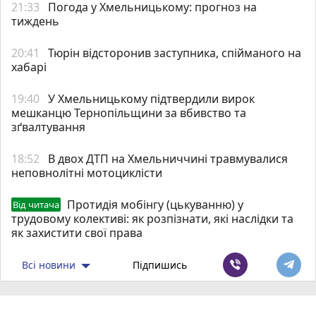
21:33
Погода у Хмельницькому: прогноз на
тиждень
20:41
Тюрін відсторонив заступника, спійманого на
хабарі
19:40
У Хмельницькому підтвердили вирок
мешканцю Тернопільщини за вбивство та
зґвалтування
18:52
В двох ДТП на Хмельниччині травмувалися
неповнолітні мотоциклісти
Протидія мобінгу (цькуванню) у
Від читача
трудовому колективі: як розпізнати, які наслідки та
як захистити свої права
Всі новини
Підпишись