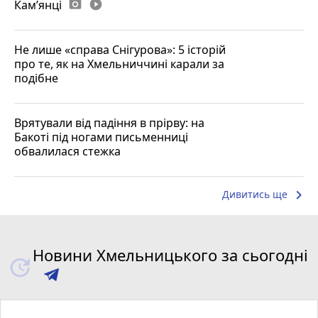
Камʼянці
photo_camera
play_circle_filled
Не лише «справа Снігурова»: 5 історій
про те, як на Хмельниччині карали за
подібне
Врятували від падіння в прірву: на
Бакоті під ногами письменниці
обвалилася стежка
keyboard_arrow_right
Дивитись ще
Новини Хмельницького за сьогодні