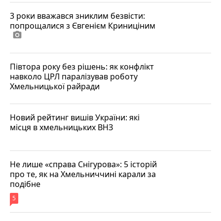
3 роки вважався зниклим безвісти:
попрощалися з Євгенієм Криниціним
photo_camera
Півтора року без рішень: як конфлікт
навколо ЦРЛ паралізував роботу
Хмельницької райради
Новий рейтинг вишів України: які
місця в хмельницьких ВНЗ
Не лише «справа Снігурова»: 5 історій
про те, як на Хмельниччині карали за
подібне
5