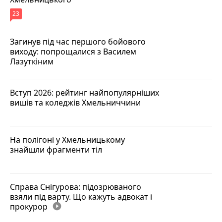
23
Загинув під час першого бойового
виходу: попрощалися з Василем
Лазуткіним
Вступ 2026: рейтинг найпопулярніших
вишів та коледжів Хмельниччини
На полігоні у Хмельницькому
знайшли фрагменти тіл
Справа Снігурова: підозрюваного
взяли під варту. Що кажуть адвокат і
прокурор
play_circle_filled