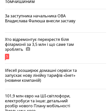
Томчишиним
За заступника начальника ОВА
Владислава Фалюша внесли заставу
Хто відремонтує перехрестя біля
філармонії за 3,5 млн і що саме там
зроблять
photo_camera
5
lifecell розширює домашні сервіси та
запускає нову лінійку тарифів «Інет»
(новини компаній)
101,9 млн євро на ШІ-світлофори,
електробуси та інше: детальний
розбір нового Плану мобільності
Хмельницького