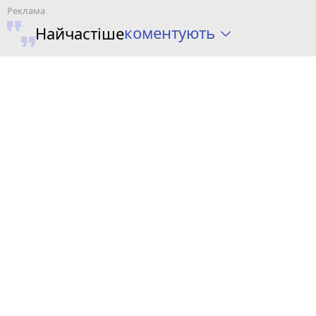
коментують
Найчастіше