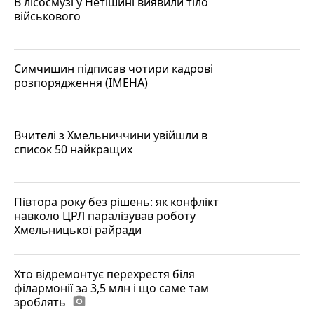
В лісосмузі у Нетішині виявили тіло
військового
Симчишин підписав чотири кадрові
розпорядження (ІМЕНА)
Вчителі з Хмельниччини увійшли в
список 50 найкращих
Півтора року без рішень: як конфлікт
навколо ЦРЛ паралізував роботу
Хмельницької райради
Хто відремонтує перехрестя біля
філармонії за 3,5 млн і що саме там
зроблять
photo_camera