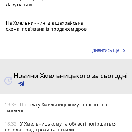
Лазуткіним
На Хмельниччині діє шахрайська
схема, пов’язана із продажем дров
keyboard_arrow_right
Дивитись ще
Новини Хмельницького за сьогодні
19:33
Погода у Хмельницькому: прогноз на
тиждень
18:32
У Хмельницькому та області погіршиться
погода: град, грози та шквали