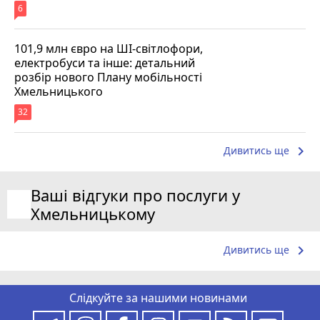
6
101,9 млн євро на ШІ-світлофори,
електробуси та інше: детальний
розбір нового Плану мобільності
Хмельницького
32
keyboard_arrow_right
Дивитись ще
Ваші відгуки про послуги у
Хмельницькому
keyboard_arrow_right
Дивитись ще
Слідкуйте за нашими новинами