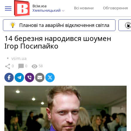
Всім.юа
Всі новини
Обговорення
Хмельницький
Планові та аварійні відключення світла
14 березня народився шоумен
Ігор Посипайко
vsim.ua
chat_bubble
share
visibility
0
0
58