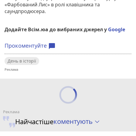
«Фарбований Лис» в ролі клавішника та
саундпродюсера.
Додайте Всім.юа до вибраних джерел у
Google
Прокоментуйте
chat_bubble
День в історії
коментують
Найчастіше