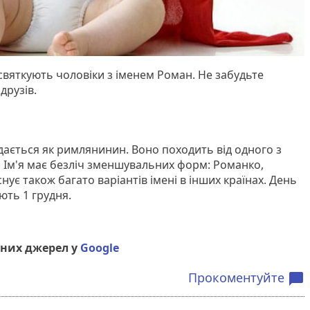
святкують чоловіки з іменем Роман. Не забудьте
 друзів.
дається як римлянинин. Воно походить від одного з
 Ім'я має безліч зменшувальних форм: Романко,
нує також багато варіантів імені в інших країнах. День
ють 1 грудня.
них джерел у
Google
Прокоментуйте
chat_bubble