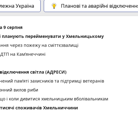
алежна Україна
Планові та аварійні відключенн
а 9 серпня
лиці планують перейменувати у Хмельницькому
ання через пожежу на сміттєзвалищі
 ДТП на Кам’янеччині
відключення світла (АДРЕСИ)
ений пам’яті захисників та підтримці ветеранів
конний вилов риби
: що і коли дивитися хмельницьким вболівальникам
2 тисячі споживачів Хмельниччини