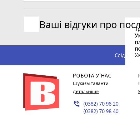
Ваші відгуки про пос
Т
У
п
п
Х
Слідкуйте
РОБОТА У НАС
Шукаєм таланти
Детальніше
phone_in_talk
(0382) 70 98 20,
(0382) 70 98 40