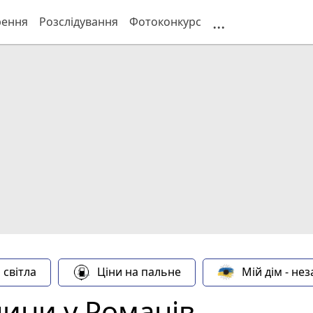
...
рення
Розслідування
Фотоконкурс
 світла
Ціни на пальне
Мій дім - не
нини у Романів