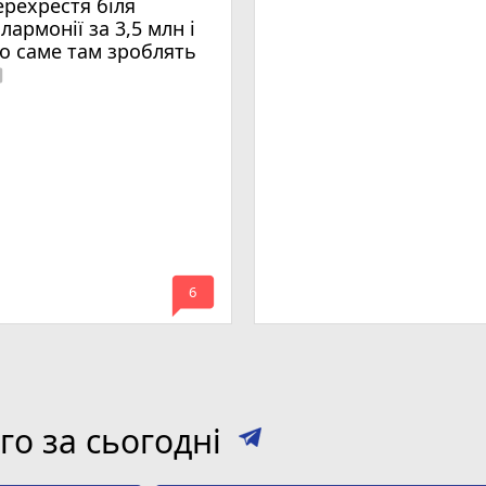
ерехрестя біля
ілармонії за 3,5 млн і
о саме там зроблять
era
mode_comment
6
о за сьогодні