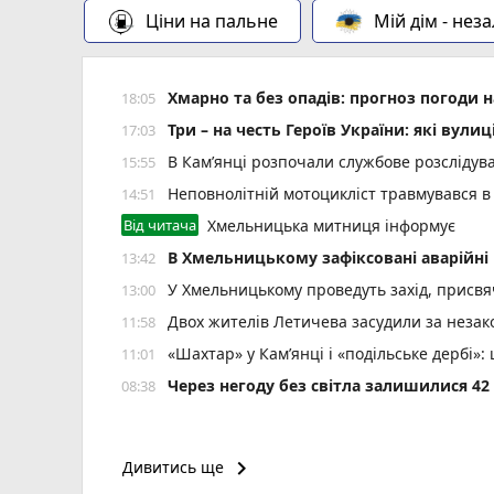
Ціни на пальне
Мій дім - нез
Хмарно та без опадів: прогноз погоди н
18:05
Три – на честь Героїв України: які ву
17:03
В Кам’янці розпочали службове розслідув
15:55
Неповнолітній мотоцикліст травмувався в
14:51
Від читача
Хмельницька митниця інформує
В Хмельницькому зафіксовані аварійні 
13:42
У Хмельницькому проведуть захід, присвяч
13:00
Двох жителів Летичева засудили за неза
11:58
«Шахтар» у Камʼянці і «подільське дербі»
11:01
Через негоду без світла залишилися 4
08:38
keyboard_arrow_right
Дивитись ще