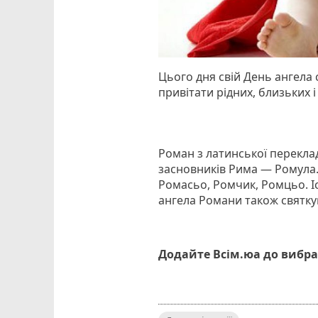
Цього дня свій День ангела 
привітати рідних, близьких і
Роман з латинської перекла
засновників Рима — Ромула.
Ромасьо, Ромчик, Ромцьо. Іс
ангела Романи також святку
Додайте Всім.юа до вибра