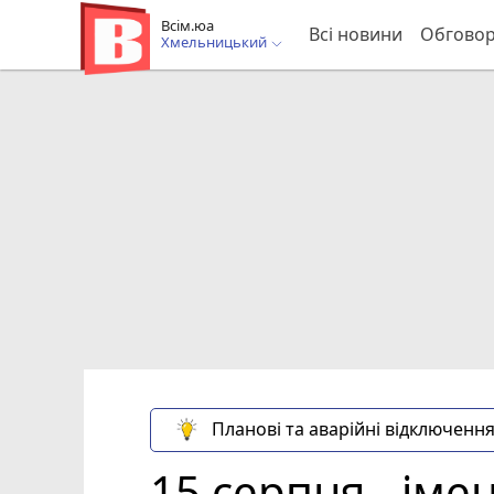
Всім.юа
Всі новини
Обгово
Хмельницький
Планові та аварійні відключення
15 серпня - іме