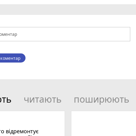
 коментар
ють
читають
поширюють
то відремонтує