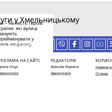
луги у Хмельницькому
ри – на честь Героїв
країни: які вулиці
ланують
ерейменувати у
мельницькому
 за нашими новинами
РЕКЛАМА НА САЙТІ
РЕДАКТОРИ
КОРИС
Ірина Опук
Максим Фарина
Новини к
Звернутися
Звернутися
Огляди