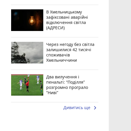
В Хмельницькому
зафіксовані аварійні
відключення світла
(АДРЕСИ)
Через негоду без світла
залишилися 42 тисячі
споживачів
Хмельниччини
Два вилучення і
пенальті: “Поділля”
розгромно програло
“Ниві”
keyboard_arrow_right
Дивитись ще