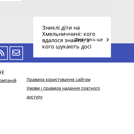
Зниклі діти на
Хмельниччині: кого
keyboard_arrow_right
вдалося знайти, а
Дивитись ще
кого шукають досі
НЕ
Правила користування сайтом
омпаній
Умови і правила надання платного
доступу