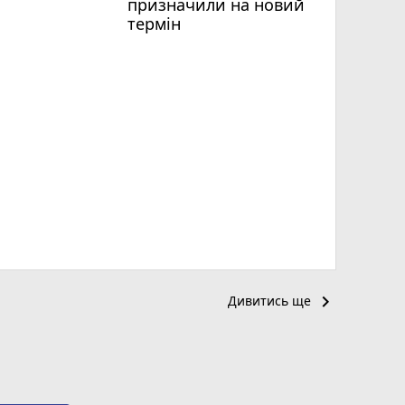
призначили на новий
термін
keyboard_arrow_right
Дивитись ще