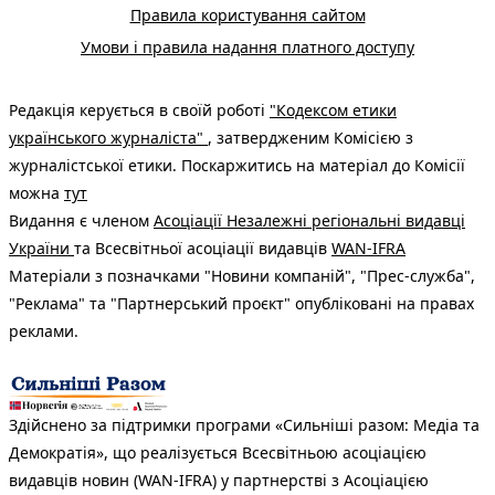
Правила користування сайтом
Умови і правила надання платного доступу
Редакція керується в своїй роботі
"Кодексом етики
українського журналіста"
, затвердженим Комісією з
журналістської етики. Поскаржитись на матеріал до Комісії
можна
тут
Видання є членом
Асоціації Незалежні регіональні видавці
України
та Всесвітньої асоціації видавців
WAN-IFRA
Матеріали з позначками "Новини компаній", "Прес-служба",
"Реклама" та "Партнерський проєкт" опубліковані на правах
реклами.
Здійснено за підтримки програми «Сильніші разом: Медіа та
Демократія», що реалізується Всесвітньою асоціацією
видавців новин (WAN-IFRA) у партнерстві з Асоціацією