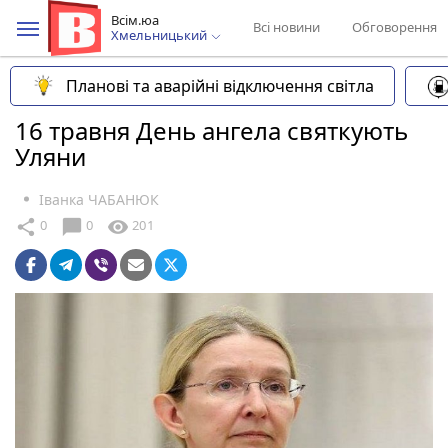
Всім.юа
Всі новини
Обговорення
Хмельницький
Планові та аварійні відключення світла
16 травня День ангела святкують
Уляни
Іванка ЧАБАНЮК
chat_bubble
share
visibility
0
0
201