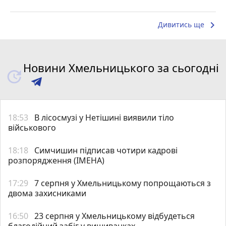
keyboard_arrow_right
Дивитись ще
Новини Хмельницького за сьогодні
18:53
В лісосмузі у Нетішині виявили тіло
військового
18:18
Симчишин підписав чотири кадрові
розпорядження (ІМЕНА)
17:29
7 серпня у Хмельницькому попрощаються з
двома захисниками
16:50
23 серпня у Хмельницькому відбудеться
благодійний забіг у вишиванках