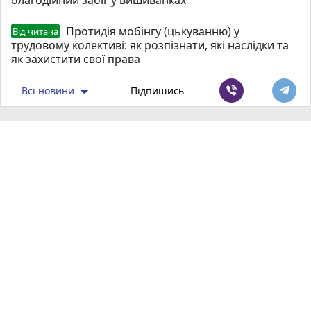
Протидія мобінгу (цькуванню) у
Від читача
трудовому колективі: як розпізнати, які наслідки та
як захистити свої права
Всі новини
Підпишись