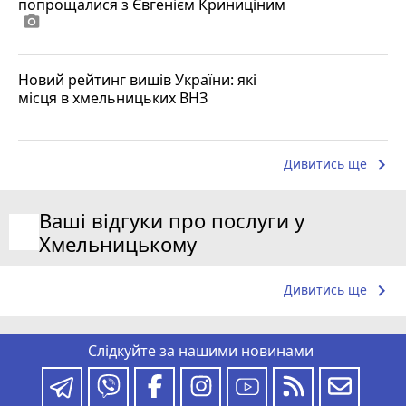
попрощалися з Євгенієм Криниціним
photo_camera
Новий рейтинг вишів України: які
місця в хмельницьких ВНЗ
keyboard_arrow_right
Дивитись ще
Ваші відгуки про послуги у
Хмельницькому
keyboard_arrow_right
Дивитись ще
Слідкуйте за нашими новинами