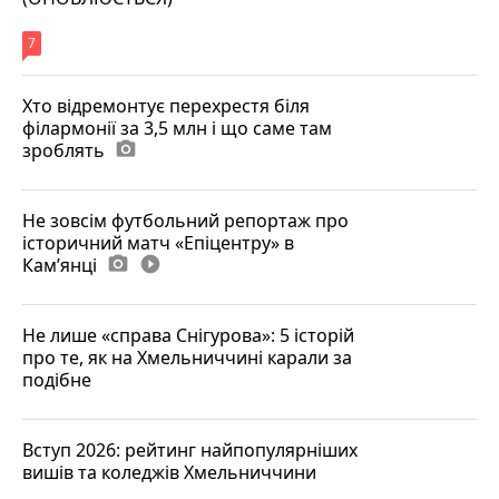
7
Хто відремонтує перехрестя біля
філармонії за 3,5 млн і що саме там
зроблять
photo_camera
Не зовсім футбольний репортаж про
історичний матч «Епіцентру» в
Камʼянці
photo_camera
play_circle_filled
Не лише «справа Снігурова»: 5 історій
про те, як на Хмельниччині карали за
подібне
Вступ 2026: рейтинг найпопулярніших
вишів та коледжів Хмельниччини