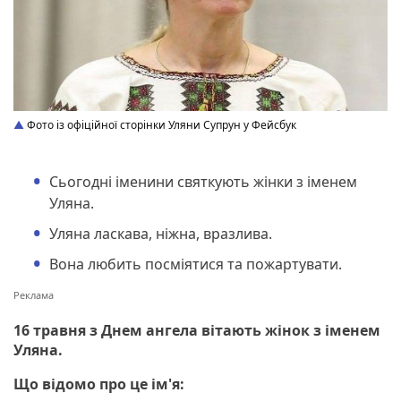
Фото із офіційної сторінки Уляни Супрун у Фейсбук
Сьогодні іменини святкують жінки з іменем
Уляна.
Уляна ласкава, ніжна, вразлива.
Вона любить посміятися та пожартувати.
16 травня з Днем ангела вітають жінок з іменем
Уляна.
Що відомо про це ім'я: