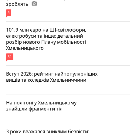
зроблять
photo_camera
5
101,9 млн євро на ШІ-світлофори,
електробуси та інше: детальний
розбір нового Плану мобільності
Хмельницького
31
Вступ 2026: рейтинг найпопулярніших
вишів та коледжів Хмельниччини
На полігоні у Хмельницькому
знайшли фрагменти тіл
3 роки вважався зниклим безвісти: