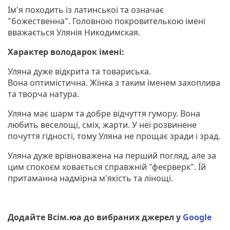
Ім'я походить із латинської та означає
"божественна". Головною покровителькою імені
вважається Улянія Никодимская.
Характер володарок імені:
Уляна дуже відкрита та товариська.
Вона оптимістична. Жінка з таким іменем захоплива
та творча натура.
Уляна має шарм та добре відчуття гумору. Вона
любить веселощі, сміх, жарти. У неї розвинене
почуття гідності, тому Уляна не прощає зради і зрад.
Уляна дуже врівноважена на перший погляд, але за
цим спокоєм ховається справжній "феєрверк". Їй
притаманна надмірна м'якість та лінощі.
Додайте Всім.юа до вибраних джерел у
Google