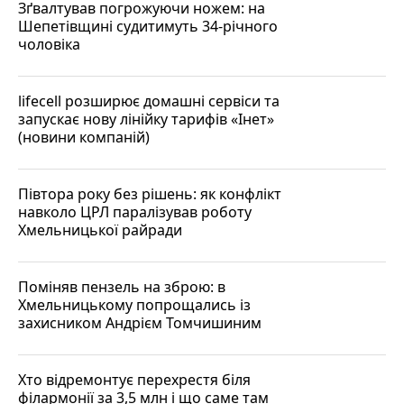
Зґвалтував погрожуючи ножем: на
Шепетівщині судитимуть 34-річного
чоловіка
lifecell розширює домашні сервіси та
запускає нову лінійку тарифів «Інет»
(новини компаній)
Півтора року без рішень: як конфлікт
навколо ЦРЛ паралізував роботу
Хмельницької райради
Поміняв пензель на зброю: в
Хмельницькому попрощались із
захисником Андрієм Томчишиним
Хто відремонтує перехрестя біля
філармонії за 3,5 млн і що саме там