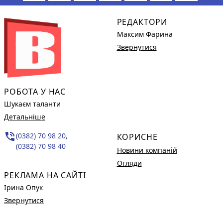
РЕДАКТОРИ
Максим Фарина
Звернутися
РОБОТА У НАС
Шукаєм таланти
Детальніше
phone_in_talk
(0382) 70 98 20,
КОРИСНЕ
(0382) 70 98 40
Новини компаній
Огляди
РЕКЛАМА НА САЙТІ
Ірина Опук
Звернутися