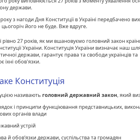
го року виповнюється 27 років з моменту ухвалення ос
ону держави.
оку з нагоди Дня Конституції в Україні передбачено вих
 цьогоріч його не буде. Вже вдруге.
і рівно 27 років, як ми вшановуємо головний закон краї
нституції України. Конституція України визначає наш шля
тичної держави, гарантує права та свободи українців та
є їхні обов'язки.
аке Конституція
уцією називають
головний державний закон
, який ви
рядок і принципи функціювання представницьких, викон
ових органів влади
ржавний устрій
ва й обов’язки держави, суспільства та громадян