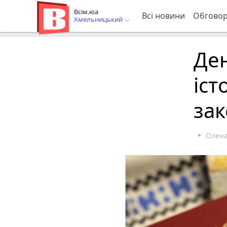
Всім.юа
Всі новини
Обгово
Хмельницький
Ден
іст
за
Олена