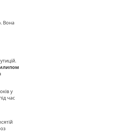
. Вона
утицій.
илипом
а
оків у
під час
есятій
роз