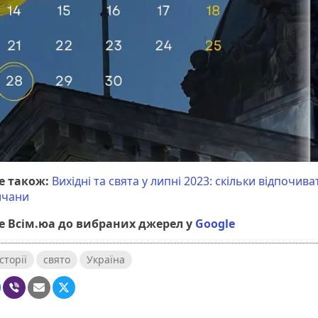
е також:
Вихідні та свята у липні 2023: скільки відпочив
ичани
 Всім.юа до вибраних джерел у
Google
сторії
свято
Україна