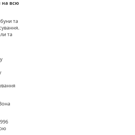
я
на всю
ибуни та
осування.
али та
у
у
ування
 Вона
1996
тою