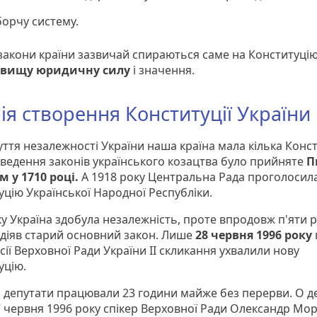
орчу систему.
і закони країни зазвичай спираються саме на Конституцію
вищу юридичну силу
і значення.
рія створення Конституції України
ття незалежності України наша країна мала кілька Конст
ведення законів українського козацтва було прийняте
П
 у 1710 році.
А 1918 року Центральна Рада проголосил
уцію Української Народної Республіки.
у Україна здобула незалежність, проте впродовж п'яти р
 діяв старий основний закон. Лише
28 червня 1996 року
есії Верховної Ради України II скликання ухвалили нову
уцію.
я депутати працювали 23 години майже без перерви. О д
7 червня 1996 року спікер Верховної Ради Олександр Мо