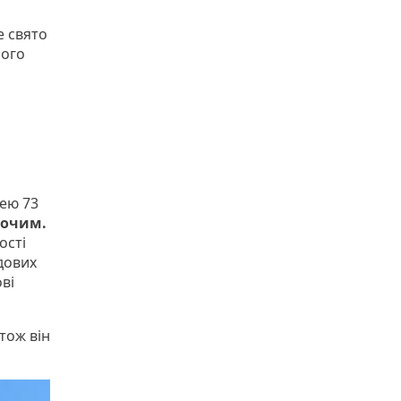
е свято
ного
тею 73
бочим.
ості
удових
ві
 тож він