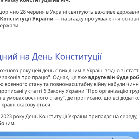
а назву
Конституційна ніч.
 щорічно 28 червня в Україні святкують важливе державн
Конституції України
— на згадку про ухвалення основ
держави.
дний на День Конституції
кожного року цей день є вихідним в Україні згідно зі стат
у законів про працю". Однак, це вже
вдруге він буде ро
ію воєнного стану та повномасштабну війну набули чинн
рописані у статті 6 Закону України "Про організацію тр
 в умовах воєнного стану", де прописано, що всі додатко
в країні скасовуються.
у 2023 року День Конституції України припадає на середу,
бочим.