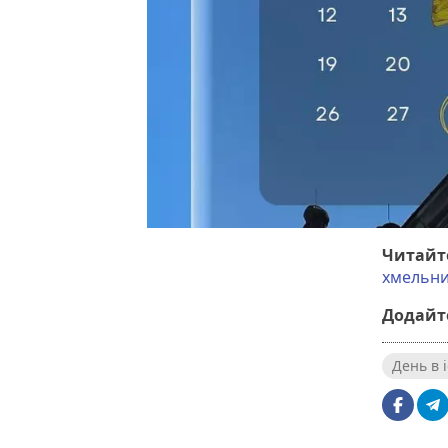
Читайт
хмельн
Додайте
День в і