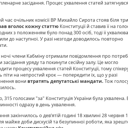
 пленарне засідання. Процес ухвалення статей затягнувс
й час очільник комісії ВР Михайло Сирота стояв біля тр
вав вголос кожну статтю
Конституції й ставив її на гол
дних з положенням було понад 300 осіб, тоді її ухвалюв
или до наступної. У разі незгоди доводилось повторно
ати.
й ночі члени Кабміну отримали повідомлення про потреб
 засідання уряду та покинути сесійну залу. Це могло
дити процесу ухвалення статей Конституції, тому спікер
 піти на непростий крок — попередити їх, що у разі
нення вони
втратять депутатські мандати.
Тож голос
илось.
, 315 голосами "за" Конституція України була ухвалена.
чинності одразу в день ухвалення.
ння закінчилось о дев’ятій годині 18 хвилині 28 червня 
сля майже доби дискусій та безупинної роботи, яка зреш