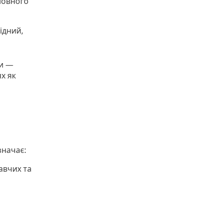
новного
ідний,
ни —
х як
значає:
авчих та