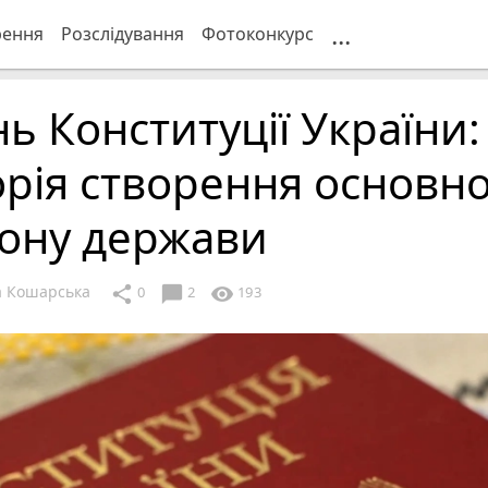
...
рення
Розслідування
Фотоконкурс
ь Конституції України:
орія створення основн
кону держави
 Кошарська
chat_bubble
share
visibility
0
2
193