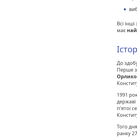
виб
Всі інш
має
най
Істо
До здобу
Перше з
Орликом
Констит
1991 рок
державі
п'ятої с
Констит
Того дн
ранку 2