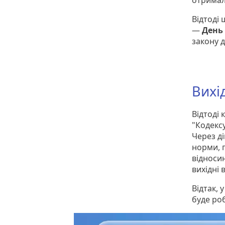
отримал
Відтоді
—
День 
закону 
Вихі
Відтоді 
"Кодекс
Через д
норми, п
відносин
вихідні 
Відтак, 
буде ро