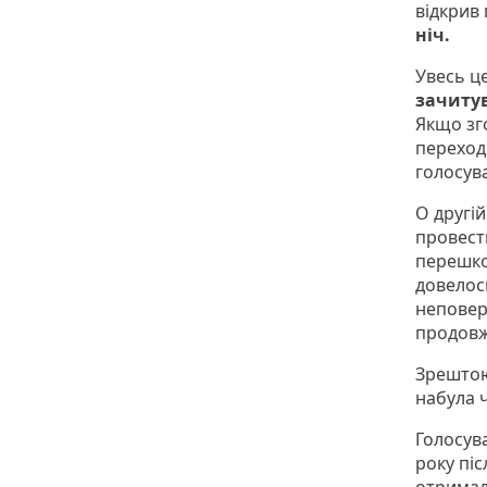
відкрив
ніч.
Увесь це
зачиту
Якщо зго
переход
голосув
О другі
провести
перешко
довелось
неповер
продовж
Зрештою
набула 
Голосува
року пі