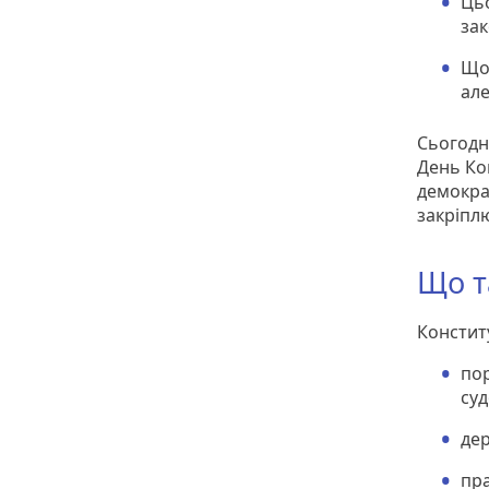
Цьо
зак
Щор
але
Сьогодн
День Ко
демокра
закріплю
Що т
Констит
по
суд
де
пра