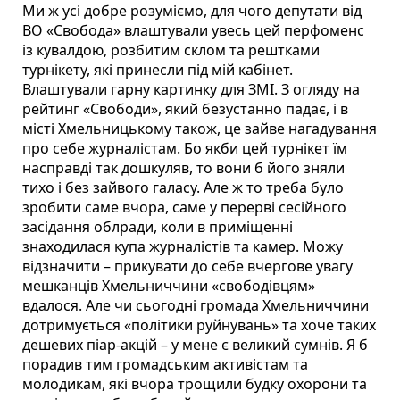
Ми ж усі добре розуміємо, для чого депутати від
ВО «Свобода» влаштували увесь цей перфоменс
із кувалдою, розбитим склом та рештками
турнікету, які принесли під мій кабінет.
Влаштували гарну картинку для ЗМІ. З огляду на
рейтинг «Свободи», який безустанно падає, і в
місті Хмельницькому також, це зайве нагадування
про себе журналістам. Бо якби цей турнікет їм
насправді так дошкуляв, то вони б його зняли
тихо і без зайвого галасу. Але ж то треба було
зробити саме вчора, саме у перерві сесійного
засідання облради, коли в приміщенні
знаходилася купа журналістів та камер. Можу
відзначити – прикувати до себе вчергове увагу
мешканців Хмельниччини «свободівцям»
вдалося. Але чи сьогодні громада Хмельниччини
дотримується «політики руйнувань» та хоче таких
дешевих піар-акцій – у мене є великий сумнів. Я б
порадив тим громадським активістам та
молодикам, які вчора трощили будку охорони та