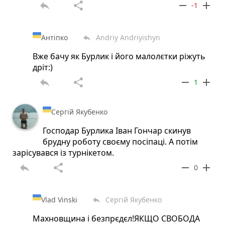
reply
share
remove
add
-1
Антіпко
Andriy Andriyishyn
reply
Вже бачу як Бурлик і його малолєтки ріжуть
дріт:)
reply
share
remove
add
1
Сергій Якубенко
Господар Бурлика Іван Гончар скинув
брудну роботу своєму посіпаці. А потім
зарісувався із турнікетом.
reply
share
remove
add
0
Vlad Vinski
Сергій Якубенко
reply
Махновщина і безпрєдєл!ЯКЩО СВОБОДА