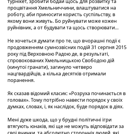
турнікет, зробити бодай щось для розвитку та
процвітання Хмельниччини, влаштуватися на
роботу, аби приносити користь суспільству, в
якому вони живуть. Бо руйнувати може кожен
руйнівник, а от будувати та щось створювати…
Не хочеться думати про те, що вчорашні події є
продовженням сумнозвісних подій 31 серпня 2015
року під Верховною Радою де, в результаті,
спровокованих Хмельницькою Свободою дій
(кинутої гранати), загинуло четверо
нацгвардійців, а кілька десятків отримали
поранення.
Як сказав відомий класик: «Розруха починається в
головах». Тому потрібно навести порядок у своїх
думках, словах, і, як наслідок, буде порядок в діях.
Мені дуже шкода, що у брудні політичні ігри
втягують юнаків, які ще не можуть відповідати за
свої вчинки, та абсолютно сторонніх людей, які