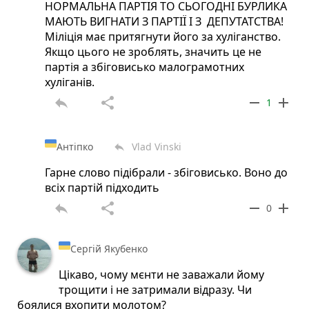
НОРМАЛЬНА ПАРТІЯ ТО СЬОГОДНІ БУРЛИКА
МАЮТЬ ВИГНАТИ З ПАРТІЇ І З ДЕПУТАТСТВА!
Міліція має притягнути його за хуліганство.
Якщо цього не зроблять, значить це не
партія а збіговисько малограмотних
хуліганів.
reply
share
remove
add
1
Антіпко
Vlad Vinski
reply
Гарне слово підібрали - збіговисько. Воно до
всіх партій підходить
reply
share
remove
add
0
Сергій Якубенко
Цікаво, чому мєнти не заважали йому
трощити і не затримали відразу. Чи
боялися вхопити молотом?