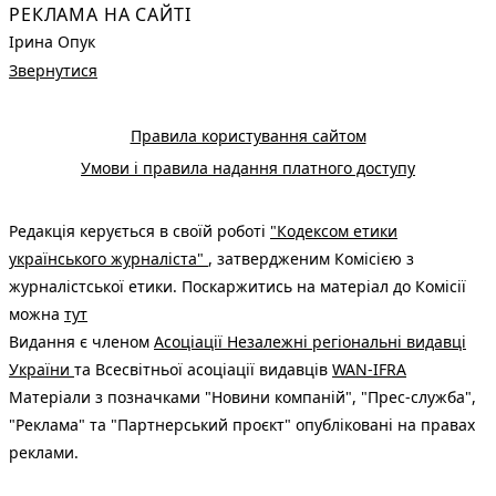
РЕКЛАМА НА САЙТІ
Ірина Опук
Звернутися
Правила користування сайтом
Умови і правила надання платного доступу
Редакція керується в своїй роботі
"Кодексом етики
українського журналіста"
, затвердженим Комісією з
журналістської етики. Поскаржитись на матеріал до Комісії
можна
тут
Видання є членом
Асоціації Незалежні регіональні видавці
України
та Всесвітньої асоціації видавців
WAN-IFRA
Матеріали з позначками "Новини компаній", "Прес-служба",
"Реклама" та "Партнерський проєкт" опубліковані на правах
реклами.