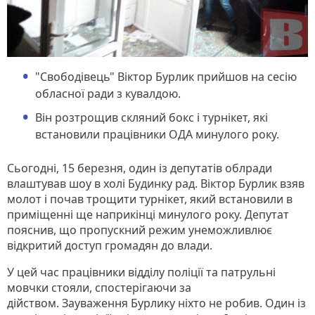
"Свободівець" Віктор Бурлик прийшов на сесію
обласної ради з кувалдою.
Він розтрощив скляний бокс і турнікет, які
встановили працівники ОДА минулого року.
Сьогодні, 15 березня, один із депутатів облради
влаштував шоу в холі Будинку рад. Віктор Бурлик взяв
молот і почав трощити турнікет, який встановили в
приміщенні ще наприкінці минулого року. Депутат
пояснив, що пропускний режим унеможливлює
відкритий доступ громадян до влади.
У цей час працівники відділу поліції та патрульні
мовчки стояли, спостерігаючи за
дійством. Зауваження Бурлику ніхто не робив. Один із