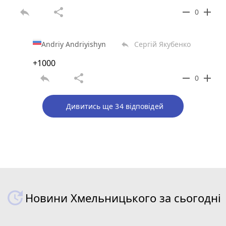
reply
share
remove
add
0
Andriy Andriyishyn
Сергій Якубенко
reply
+1000
reply
share
remove
add
0
Дивитись ще 34 відповідей
Новини Хмельницького за сьогодні