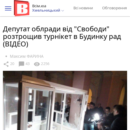
Всім.юа
Всі новини
Обговорення
Хмельницький
Депутат облради від "Свободи"
розтрощив турнікет в Будинку рад
(ВІДЕО)
Максим ФАРИНА
chat_bubble
share
visibility
20
43
2256