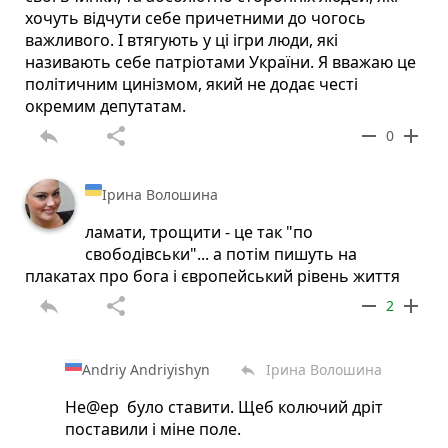
хочуть відчути себе причетними до чогось
важливого. І втягують у ці ігри люди, які
називають себе патріотами України. Я вважаю це
політичним цинізмом, який не додає честі
окремим депутатам.
reply
share
remove
add
0
Ірина Волошина
ламати, трощити - це так "по
свободівськи"... а потім пишуть на
плакатах про бога і європейський рівень життя
reply
share
remove
add
2
Andriy Andriyishyn
Ірина Волошина
reply
Не@ер було ставити. Щеб колючий дріт
поставили і міне поле.