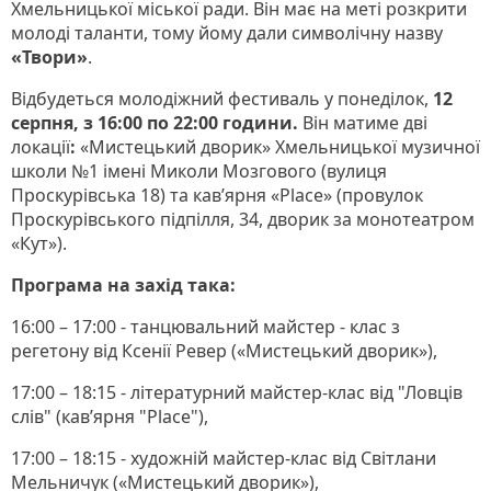
Хмельницької міської ради. Він має на меті розкрити
молоді таланти, тому йому дали символічну назву
«Твори»
.
Відбудеться молодіжний фестиваль у понеділок,
12
серпня, з 16:00 по 22:00 години.
Він матиме дві
локації
:
«Мистецький дворик» Хмельницької музичної
школи №1 імені Миколи Мозгового (вулиця
Проскурівська 18) та кавʼярня «Place» (провулок
Проскурівського підпілля, 34, дворик за монотеатром
«Кут»).
Програма на захід така:
16:00 – 17:00 - танцювальний майстер - клас з
регетону від Ксенії Ревер («Мистецький дворик»),
17:00 – 18:15 - літературний майстер-клас від "Ловців
слів" (кавʼярня "Place"),
17:00 – 18:15 - художній майстер-клас від Світлани
Мельничук («Мистецький дворик»),