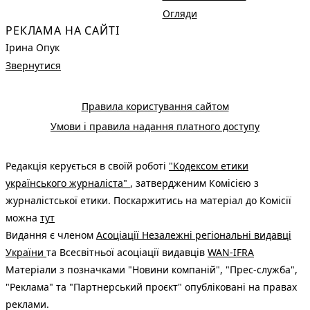
Огляди
РЕКЛАМА НА САЙТІ
Ірина Опук
Звернутися
Правила користування сайтом
Умови і правила надання платного доступу
Редакція керується в своїй роботі
"Кодексом етики
українського журналіста"
, затвердженим Комісією з
журналістської етики. Поскаржитись на матеріал до Комісії
можна
тут
Видання є членом
Асоціації Незалежні регіональні видавці
України
та Всесвітньої асоціації видавців
WAN-IFRA
Матеріали з позначками "Новини компаній", "Прес-служба",
"Реклама" та "Партнерський проєкт" опубліковані на правах
реклами.