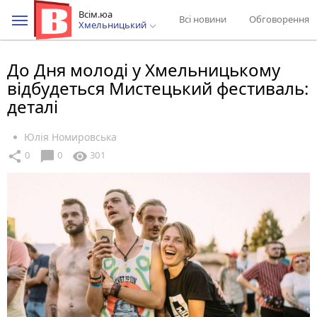
Всім.юа
Всі новини
Обговорення
Хмельницький
До Дня молоді у Хмельницькому
відбудеться Мистецький фестиваль:
деталі
Юлія Номировська
chat_bubble
share
visibility
0
0
301