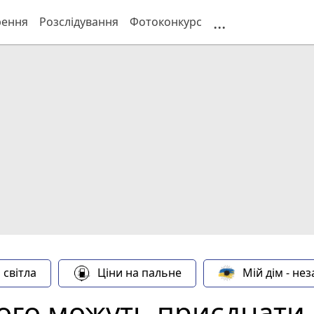
...
рення
Розслідування
Фотоконкурс
 світла
Ціни на пальне
Мій дім - не
го можуть приєднати 