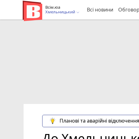
Всім.юа
Всі новини
Обгово
Хмельницький
Планові та аварійні відключення
До Хмельницько