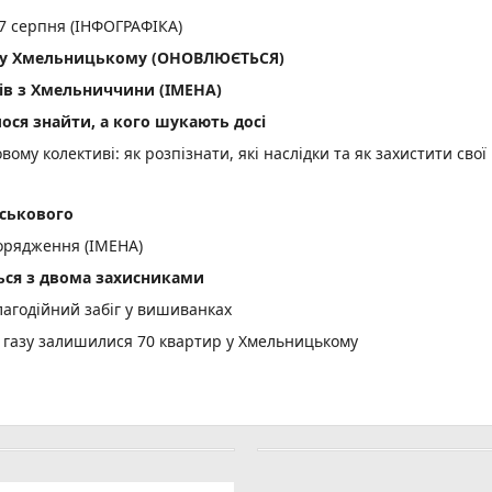
 7 серпня (ІНФОГРАФІКА)
ла у Хмельницькому (ОНОВЛЮЄТЬСЯ)
ів з Хмельниччини (ІМЕНА)
лося знайти, а кого шукають досі
вому колективі: як розпізнати, які наслідки та як захистити свої
йськового
орядження (ІМЕНА)
ся з двома захисниками
лагодійний забіг у вишиванках
 газу залишилися 70 квартир у Хмельницькому
і оголосили штормове попередження
вщині судитимуть 34-річного чоловіка
тельну ДТП біля Голоскова
асовий мор риби: деталі