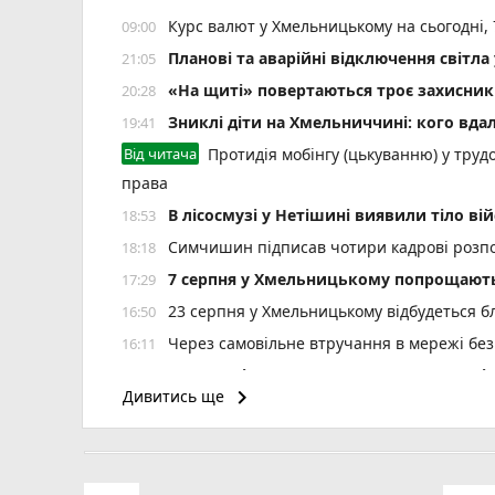
Курс валют у Хмельницькому на сьогодні,
09:00
Планові та аварійні відключення світ
21:05
«На щиті» повертаються троє захисник
20:28
Зниклі діти на Хмельниччині: кого вда
19:41
Від читача
Протидія мобінгу (цькуванню) у трудо
права
В лісосмузі у Нетішині виявили тіло ві
18:53
Симчишин підписав чотири кадрові розп
18:18
7 серпня у Хмельницькому попрощають
17:29
23 серпня у Хмельницькому відбудеться б
16:50
Через самовільне втручання в мережі без
16:11
Спеку змінять грози: на Хмельниччин
15:32
keyboard_arrow_right
Дивитись ще
Зґвалтував погрожуючи ножем: на Шепеті
14:59
6 років за ґратами проведе водій за смер
14:25
На річці Вовк у Летичеві зафіксовано м
13:37