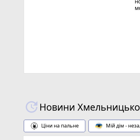
н
м
Х
Новини Хмельницьког
Ціни на пальне
Мій дім - нез