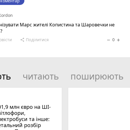
 коментар
 Kordon
нізувати Марс жителі Копистина та Шаровечки не
?
овісти
Поділитися
0
share
remove
add
ють
читають
поширюють
01,9 млн євро на ШІ-
вітлофори,
лектробуси та інше:
етальний розбір