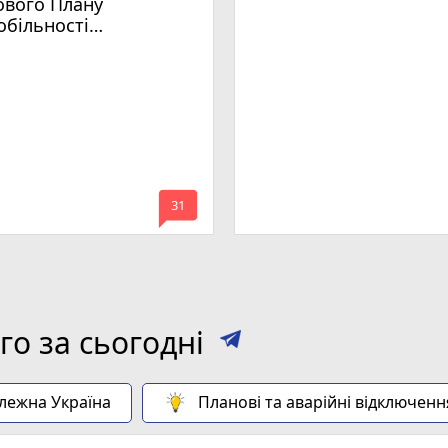
ового Плану
обільності
мельницького
mode_comment
31
о за сьогодні
алежна Україна
Планові та аварійні відключенн