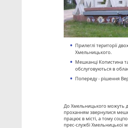
Прилеглі території дв
Хмельницького.
Мешканці Копистина т
обслуговуються в обла
Попереду - рішення Ве
До Хмельницького можуть до
проханням звернулися мешка
працює в місті, а тому соцп
прес-службі Хмельницької м