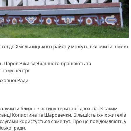
ох сіл до Хмельницького району можуть включити в межі
а Шаровечки здебільшого працюють та
сному центрі.
рховної Ради.
лучити ближні частину території двох сіл. З таким
нці Копистина та Шаровечки. Більшість їхніх жителів
ослугами користується саме тут. Про це повідомляють у
іської ради.