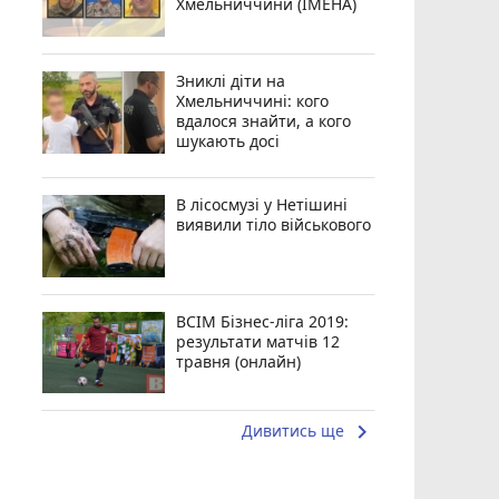
Хмельниччини (ІМЕНА)
Зниклі діти на
Хмельниччині: кого
вдалося знайти, а кого
шукають досі
В лісосмузі у Нетішині
виявили тіло військового
ВСІМ Бізнес-ліга 2019:
результати матчів 12
травня (онлайн)
keyboard_arrow_right
Дивитись ще