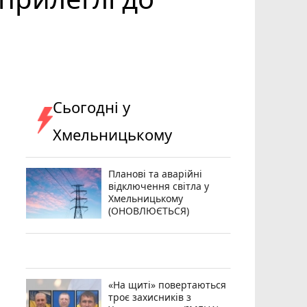
Сьогодні у
Хмельницькому
Планові та аварійні
відключення світла у
Хмельницькому
(ОНОВЛЮЄТЬСЯ)
«На щиті» повертаються
троє захисників з