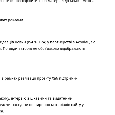
ої етики. Поскаржитись на матеріал до Комісії можна
авах реклами.
идавців новин (WAN-IFRA) у партнерстві з Асоціацією
ї. Погляди авторів не обов’язково відображають
 в рамках реалізації проєкту Хаб підтримки
ькому, інтерв'ю з цікавими та видатними
друк чи наступне поширення матеріалів сайту у
ка.