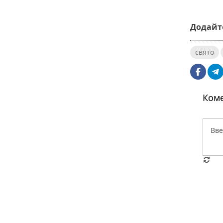
Додайте
свято
Коме