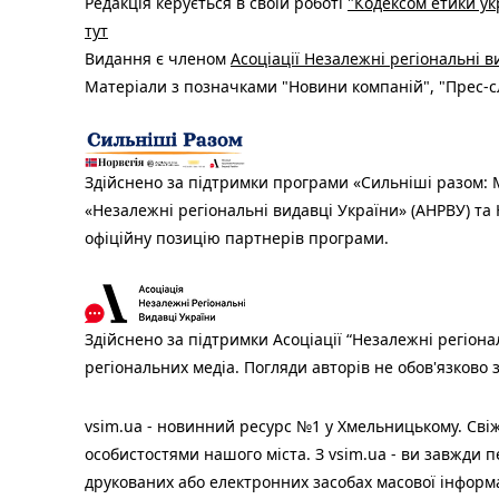
Редакція керується в своїй роботі
"Кодексом етики ук
тут
Видання є членом
Асоціації Незалежні регіональні 
Матеріали з позначками "Новини компаній", "Прес-сл
Здійснено за підтримки програми «Сильніші разом: М
«Незалежні регіональні видавці України» (АНРВУ) та 
офіційну позицію партнерів програми.
Здійснено за підтримки Асоціації “Незалежні регіона
регіональних медіа. Погляди авторів не обов'язково
vsim.ua - новинний ресурс №1 у Хмельницькому. Свіж
особистостями нашого міста. З vsim.ua - ви завжди п
друкованих або електронних засобах масової інформ