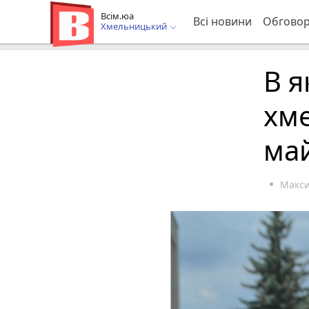
Всім.юа
Всі новини
Обгово
Хмельницький
В 
хм
ма
Макс