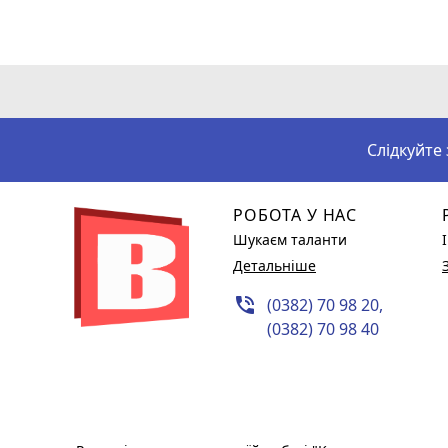
Слідкуйте
РОБОТА У НАС
Шукаєм таланти
Детальніше
phone_in_talk
(0382) 70 98 20,
(0382) 70 98 40