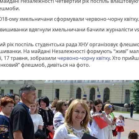
майдані Незалежності четвертий рік поспіль влаштовуют
ешмоби.
018-ому хмельничани сформували червоно-чорну квітку.
 вишиванки вдягнули хмельничани бачили журналісти vs
ий рік поспіль студентська рада ХНУ організовує флешм
шиванки. На майдані Незалежності формують “живі” ма
і, 17 травня, зобразили
червоно-чорну квітку
. Хто прийш
нковий” флешмоб, дивіться на фото.