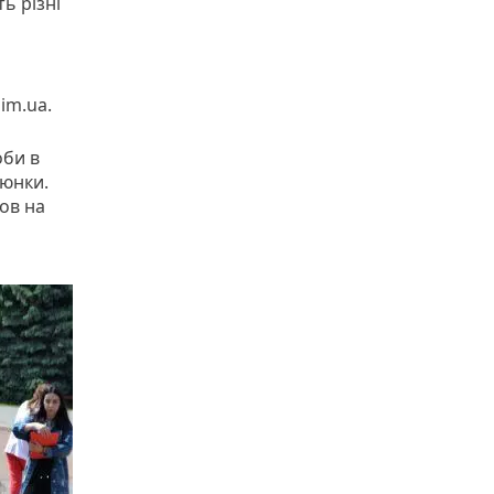
ь різні
im.ua.
оби в
люнки.
ов на