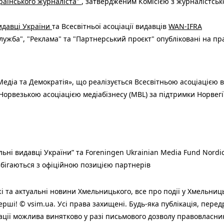
раїнського журналіста"
, затвердженим Комісією з журналістськ
видавці України
та Всесвітньої асоціації видавців
WAN-IFRA
ужба", "Реклама" та "Партнерський проєкт" опубліковані на пр
едіа та Демократія», що реалізується Всесвітньою асоціацією в
Норвезькою асоціацією медіабізнесу (MBL) за підтримки Норвегі
льні видавці України” та Foreningen Ukrainian Media Fund Nordic
 збігаються з офіційною позицією партнерів
і та актуальні новини Хмельницького, все про події у Хмельниц
ерші! © vsim.ua. Усі права захищені. Будь-яка публiкацiя, пере
ації можлива винятково у разі письмового дозволу правовласни