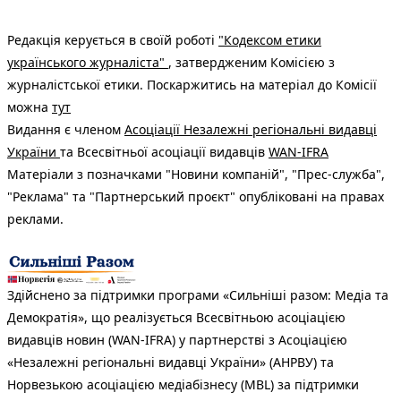
Редакція керується в своїй роботі
"Кодексом етики
українського журналіста"
, затвердженим Комісією з
журналістської етики. Поскаржитись на матеріал до Комісії
можна
тут
Видання є членом
Асоціації Незалежні регіональні видавці
України
та Всесвітньої асоціації видавців
WAN-IFRA
Матеріали з позначками "Новини компаній", "Прес-служба",
"Реклама" та "Партнерський проєкт" опубліковані на правах
реклами.
Здійснено за підтримки програми «Сильніші разом: Медіа та
Демократія», що реалізується Всесвітньою асоціацією
видавців новин (WAN-IFRA) у партнерстві з Асоціацією
«Незалежні регіональні видавці України» (АНРВУ) та
Норвезькою асоціацією медіабізнесу (MBL) за підтримки