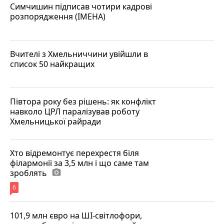
Симчишин підписав чотири кадрові
розпорядження (ІМЕНА)
Вчителі з Хмельниччини увійшли в
список 50 найкращих
Півтора року без рішень: як конфлікт
навколо ЦРЛ паралізував роботу
Хмельницької райради
Хто відремонтує перехрестя біля
філармонії за 3,5 млн і що саме там
зроблять
photo_camera
6
101,9 млн євро на ШІ-світлофори,