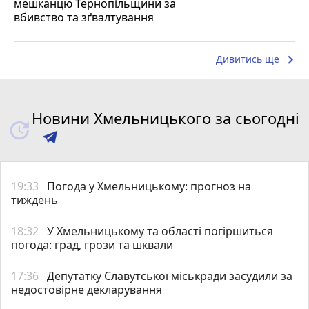
мешканцю Тернопільщини за
вбивство та зґвалтування
keyboard_arrow_right
Дивитись ще
Новини Хмельницького за сьогодні
19:33
Погода у Хмельницькому: прогноз на
тиждень
18:32
У Хмельницькому та області погіршиться
погода: град, грози та шквали
17:36
Депутатку Славутської міськради засудили за
недостовірне декларування