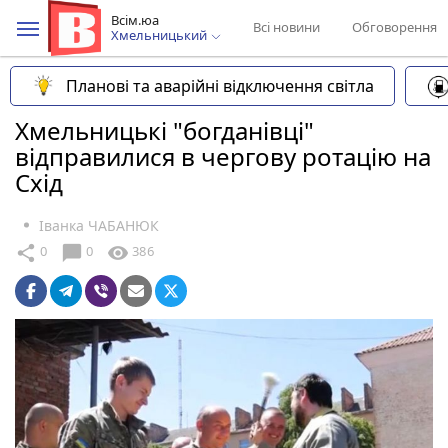
Всім.юа
Всі новини
Обговорення
Хмельницький
Планові та аварійні відключення світла
Хмельницькі "богданівці"
відправилися в чергову ротацію на
Схід
Іванка ЧАБАНЮК
chat_bubble
share
visibility
0
0
386