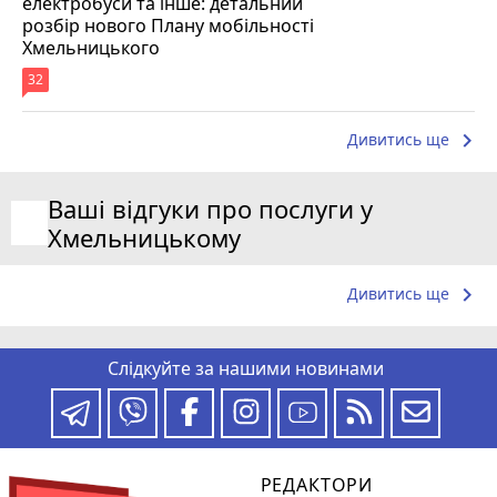
електробуси та інше: детальний
розбір нового Плану мобільності
Хмельницького
32
keyboard_arrow_right
Дивитись ще
Ваші відгуки про послуги у
Хмельницькому
keyboard_arrow_right
Дивитись ще
Слідкуйте за нашими новинами
РЕДАКТОРИ