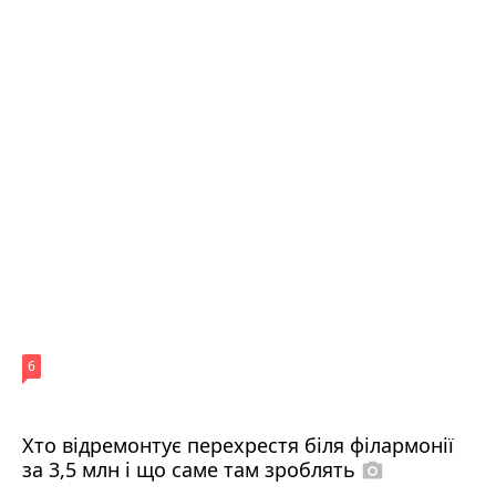
6
Хто відремонтує перехрестя біля філармонії
за 3,5 млн і що саме там зроблять
photo_camera