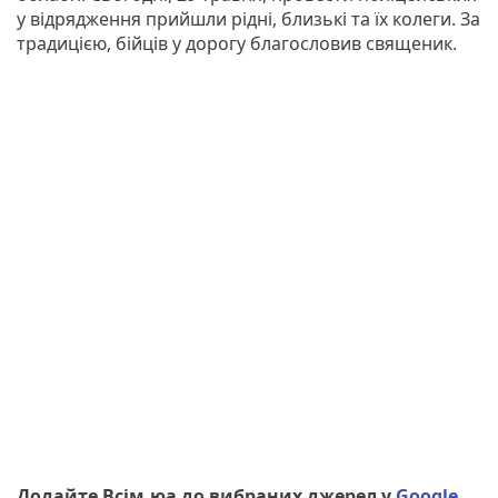
у відрядження прийшли рідні, близькі та їх колеги. За
традицією, бійців у дорогу благословив священик.
Додайте Всім.юа до вибраних джерел у
Google