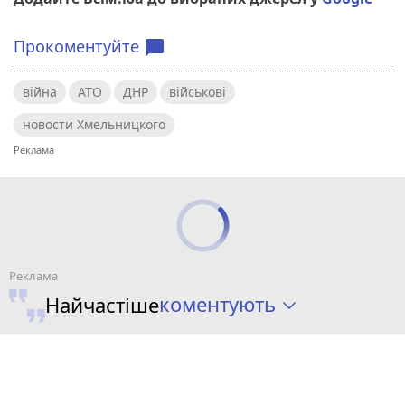
Прокоментуйте
chat_bubble
війна
АТО
ДНР
військові
новости Хмельницкого
коментують
Найчастіше