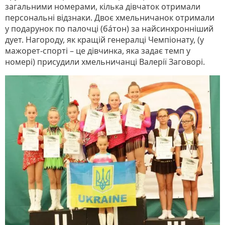
загальними номерами, кілька дівчаток отримали
персональні відзнаки. Двоє хмельничанок отримали
у подарунок по палочці (бáтон) за найсинхронніший
дует. Нагороду, як кращій генералці Чемпіонату, (у
мажорет-спорті – це дівчинка, яка задає темп у
номері) присудили хмельничанці Валерії Заговорі.