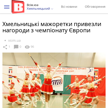
Всім.юа
Всі новини
Обговорення
Хмельницький
Хмельницькі мажоретки привезли
нагороди з чемпіонату Європи
vsim.ua
chat_bubble
share
visibility
1
0
96