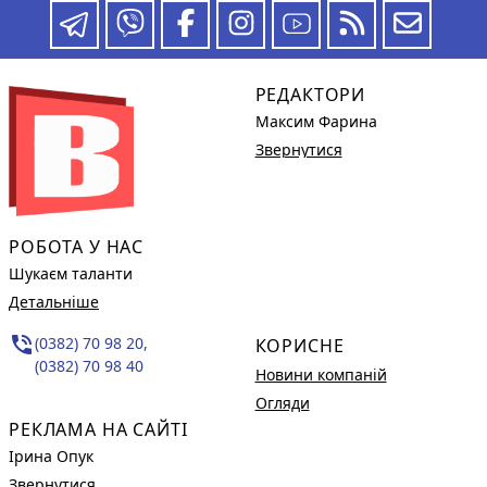
РЕДАКТОРИ
Максим Фарина
Звернутися
РОБОТА У НАС
Шукаєм таланти
Детальніше
phone_in_talk
(0382) 70 98 20,
КОРИСНЕ
(0382) 70 98 40
Новини компаній
Огляди
РЕКЛАМА НА САЙТІ
Ірина Опук
Звернутися