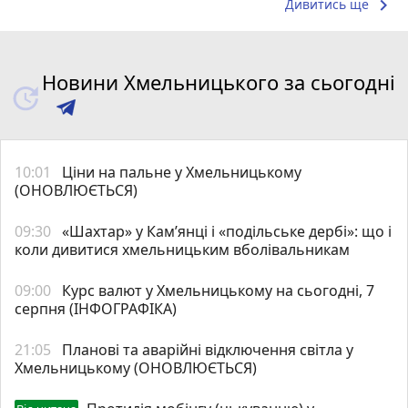
keyboard_arrow_right
Дивитись ще
Новини Хмельницького за сьогодні
10:01
Ціни на пальне у Хмельницькому
(ОНОВЛЮЄТЬСЯ)
09:30
«Шахтар» у Камʼянці і «подільське дербі»: що і
коли дивитися хмельницьким вболівальникам
09:00
Курс валют у Хмельницькому на сьогодні, 7
серпня (ІНФОГРАФІКА)
21:05
Планові та аварійні відключення світла у
Хмельницькому (ОНОВЛЮЄТЬСЯ)