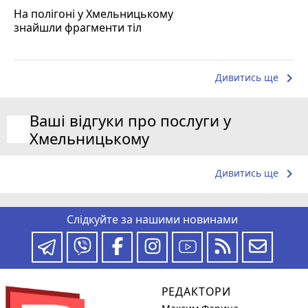
На полігоні у Хмельницькому
знайшли фрагменти тіл
keyboard_arrow_right
Дивитись ще
Ваші відгуки про послуги у
Хмельницькому
keyboard_arrow_right
Дивитись ще
Слідкуйте за нашими новинами
РЕДАКТОРИ