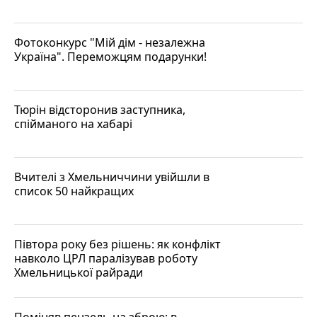
Фотоконкурс "Мій дім - незалежна
Україна". Переможцям подарунки!
Тюрін відсторонив заступника,
спійманого на хабарі
Вчителі з Хмельниччини увійшли в
список 50 найкращих
Півтора року без рішень: як конфлікт
навколо ЦРЛ паралізував роботу
Хмельницької райради
Поміняв пензель на зброю: в