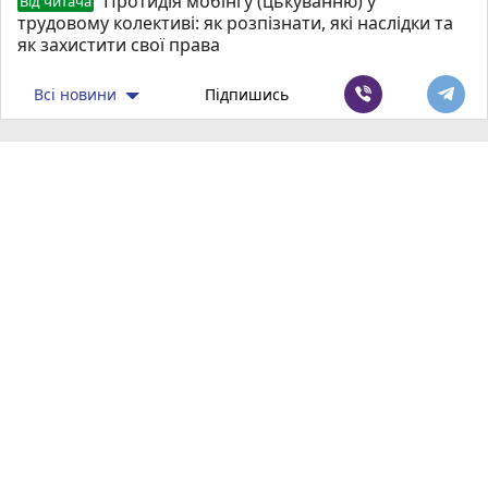
Протидія мобінгу (цькуванню) у
Від читача
трудовому колективі: як розпізнати, які наслідки та
як захистити свої права
Всі новини
Підпишись