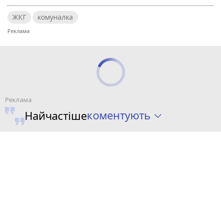
ЖКГ
комуналка
коментують
Найчастіше