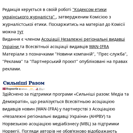
Редакція керується в своїй роботі
"Кодексом етики
українського журналіста"
, затвердженим Комісією з
журналістської етики. Поскаржитись на матеріал до Комісії
можна
тут
Видання є членом
Асоціації Незалежні регіональні видавці
України
та Всесвітньої асоціації видавців
WAN-IFRA
Матеріали з позначками "Новини компаній", "Прес-служба",
"Реклама" та "Партнерський проєкт" опубліковані на правах
реклами.
Здійснено за підтримки програми «Сильніші разом: Медіа та
Демократія», що реалізується Всесвітньою асоціацією
видавців новин (WAN-IFRA) у партнерстві з Асоціацією
«Незалежні регіональні видавці України» (АНРВУ) та
Норвезькою асоціацією медіабізнесу (MBL) за підтримки
Норвегії. Погляди авторів не обов’язково відображають