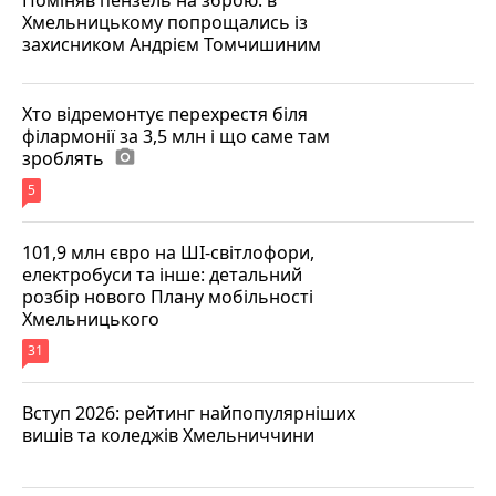
Хмельницькому попрощались із
захисником Андрієм Томчишиним
Хто відремонтує перехрестя біля
філармонії за 3,5 млн і що саме там
зроблять
photo_camera
5
101,9 млн євро на ШІ-світлофори,
електробуси та інше: детальний
розбір нового Плану мобільності
Хмельницького
31
Вступ 2026: рейтинг найпопулярніших
вишів та коледжів Хмельниччини