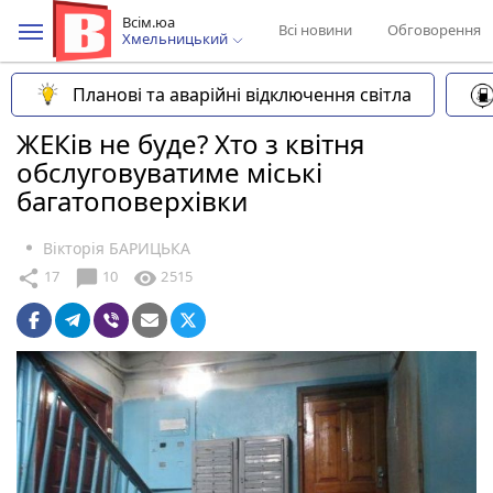
Всім.юа
Всі новини
Обговорення
Хмельницький
Планові та аварійні відключення світла
ЖЕКів не буде? Хто з квітня
обслуговуватиме міські
багатоповерхівки
Вікторія БАРИЦЬКА
chat_bubble
share
visibility
17
10
2515