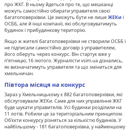
про ЖКГ. В ньому йдеться про те, що мешканці
можуть самостійно обирати управителя своєї
багатоповерхівки. Це зможуть бути не лише
ЖЕКи
і
ОСББ, але й інші компанії, які обслуговуватимуть
будинок і прибудинкову територію.
Якщо ж жителі багатоповерхівки не створили ОСББ і
не підписали самостійно договір з управителем,
його оберуть через конкурс. Він стартує вже у
п’ятницю, 16 лютого. Журналісти vsim.ua дізнались,
як визначатимуть управителя та що зміниться для
хмельничан.
Півтора місяця на конкурс
Зараз у Хмельницькому є 882 багатоповерхівки, які
обслуговували ЖЕКи. Саме для них управління ЖКГ
буде шукати управителів. Усі будинки розділили на
11 лотів. Робили це за територіальним принципом.
Об’єкти конкурсу різняться за кількістю будинків. У
найбільшому - 181 багатоповерхівка, у найменшому