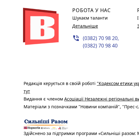
РОБОТА У НАС
Шукаєм таланти
Детальніше
phone_in_talk
(0382) 70 98 20,
(0382) 70 98 40
Редакція керується в своїй роботі
"Кодексом етики ук
тут
Видання є членом
Асоціації Незалежні регіональні 
Матеріали з позначками "Новини компаній", "Прес-сл
Здійснено за підтримки програми «Сильніші разом: М