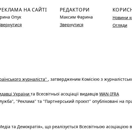
РЕКЛАМА НА САЙТІ
РЕДАКТОРИ
КОРИС
Ірина Опук
Максим Фарина
Новини к
Звернутися
Звернутися
Огляди
раїнського журналіста"
, затвердженим Комісією з журналістськ
видавці України
та Всесвітньої асоціації видавців
WAN-IFRA
ужба", "Реклама" та "Партнерський проєкт" опубліковані на пр
едіа та Демократія», що реалізується Всесвітньою асоціацією в