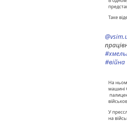
В одном
представ
Таке ві
@vsim.
праців
#хмель
#війна
На ньому
машині 
палицею
військов
У пресс
на війс