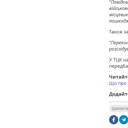
“
Повідом
військо
місцеви
пошкодж
Також за
“
Перекон
розсліду
У ТЦК н
передба
Читайт
Що про 
Додайте
Шепеті