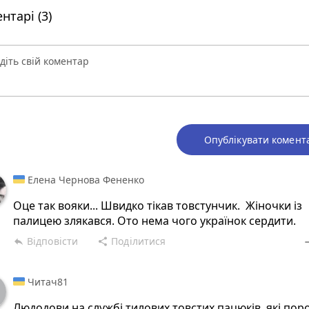
нтарі (3)
Опублікувати комент
Елена Чернова Фененко
Оце так вояки... Швидко тікав товстунчик. Жіночки із
палицею злякався. Ото нема чого українок сердити.
Відповісти
Поділитися
reply
share
rem
Читач81
Людодови на службі тилових товстих пацюків, які пор