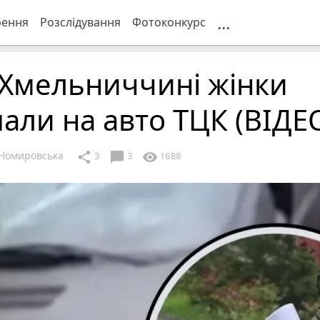
...
рення
Розслідування
Фотоконкурс
 Хмельниччині жінки
али на авто ТЦК (ВІДЕ
Номировська
chat_bubble
share
visibility
3
3
1688