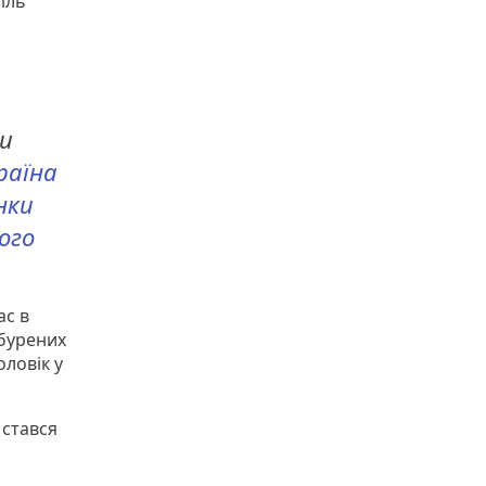
іль
и
раїна
нки
ого
ас в
обурених
ловік у
 стався