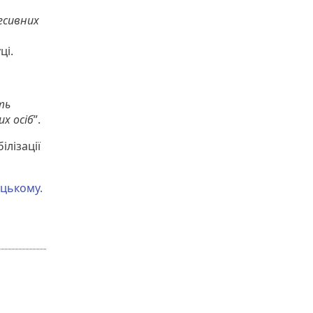
есивних
ці.
ть
х осіб
”.
лізації
ицькому.