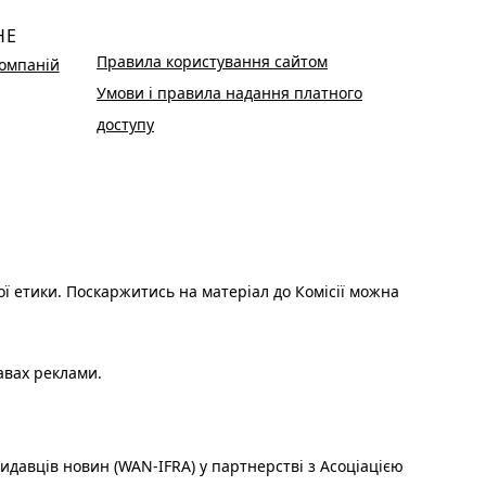
НЕ
Правила користування сайтом
омпаній
Умови і правила надання платного
доступу
ої етики. Поскаржитись на матеріал до Комісії можна
авах реклами.
идавців новин (WAN-IFRA) у партнерстві з Асоціацією