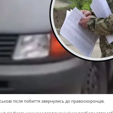
ськові після побиття звернулись до правоохоронців.