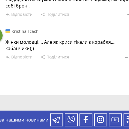
собі броні.
Відповісти
Поділитися
reply
share
rem
Kristina Tcach
Жінки молодці.... Але як криси тікали з корабля....,
кабанчики)))
Відповісти
Поділитися
reply
share
remove
 за нашими новинами