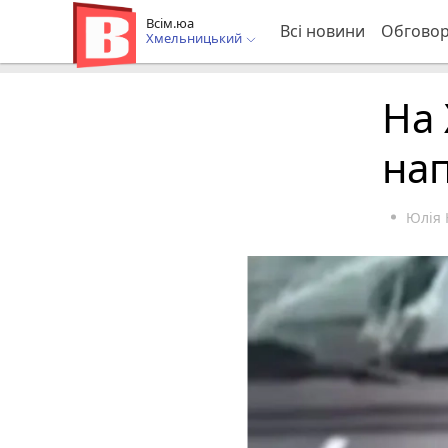
Всім.юа
Всі новини
Обгово
Хмельницький
На
нап
Юлія 