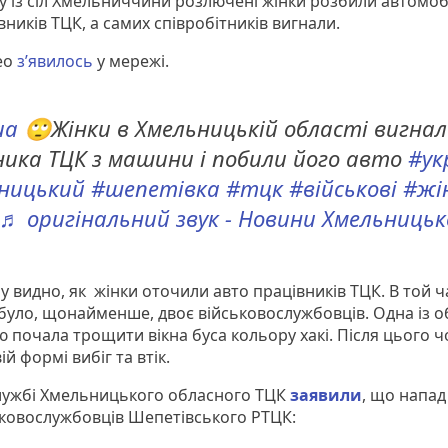
у із сіл Хмельниччини розлючені жінки розбили автомоб
ників ТЦК, а самих співробітників вигнали.
део
зʼявилось
у мережі.
ua
🙄Жінки в Хмельницькій області вигнал
ника ТЦК з машини і побили його авто
#ук
ницький
#шепетівка
#тцк
#військові
#жі
♬ оригінальний звук - Новини Хмельницьк
 видно, як жінки оточили авто працівників ТЦК. В той ч
було, щонайменше, двоє військовослужбовців. Одна із 
 почала трощити вікна буса кольору хакі. Після цього чо
ій формі вибіг та втік.
лужбі Хмельницького обласного ТЦК
заявили
, що напад
ьковослужбовців Шепетівського РТЦК: