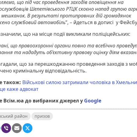
ляємо, що під час проведення заходів оповіщення на
вослужбовців Шепетівського РТЦК скоєно напад групою агр
х мешканок. В результаті протиправних дій громадянок
ено службовий автомобіль
”, – йдеться в дописі у Фейсбу
значили, що на місце події викликали поліціцейських:
ані, що правоохоронні органи повно та всебічно проведу
вання та нададуть об’єктивну правову оцінку діям вказани
агадали, що за перешкоджанню проведення заходів з мобі
чено кримінальну відповідальність.
е також:
Військові силою затримали чоловіка в Хмельн
це каже адвокат
 Всім.юа до вибраних джерел у
Google
вський район
призов