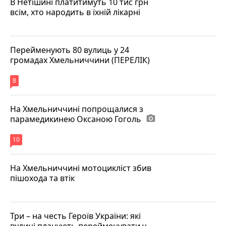
В Нетішині платитимуть 10 тис грн
всім, хто народить в їхній лікарні
Перейменують 80 вулиць у 24
громадах Хмельниччини (ПЕРЕЛІК)
8
На Хмельниччині попрощалися з
парамедикинею Оксаною Гоголь
photo_camera
10
На Хмельниччині мотоцикліст збив
пішохода та втік
Три – на честь Героїв України: які
вулиці планують перейменувати у