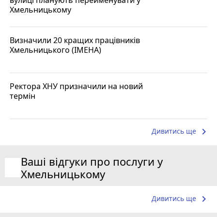
Хмельницькому
Визначили 20 кращих працівників
Хмельницького (ІМЕНА)
Ректора ХНУ призначили на новий
термін
keyboard_arrow_right
Дивитись ще
Ваші відгуки про послуги у
Хмельницькому
keyboard_arrow_right
Дивитись ще