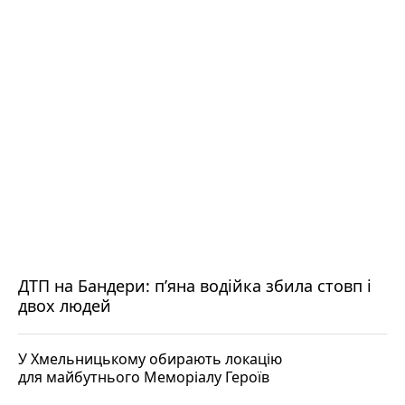
ДТП на Бандери: пʼяна водійка збила стовп і
двох людей
У Хмельницькому обирають локацію
для майбутнього Меморіалу Героїв