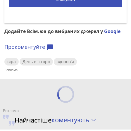
Додайте Всім.юа до вибраних джерел у
Google
Прокоментуйте
chat_bubble
віра
День в історії
здоров'я
коментують
Найчастіше