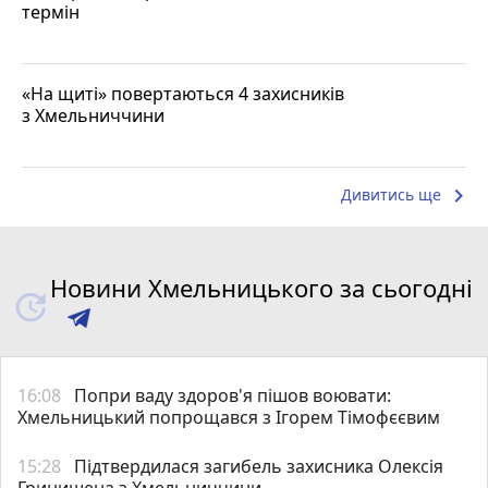
термін
«На щиті» повертаються 4 захисників
з Хмельниччини
keyboard_arrow_right
Дивитись ще
Новини Хмельницького за сьогодні
16:08
Попри ваду здоров'я пішов воювати:
Хмельницький попрощався з Ігорем Тімофєєвим
15:28
Підтвердилася загибель захисника Олексія
Гринишена з Хмельниччини