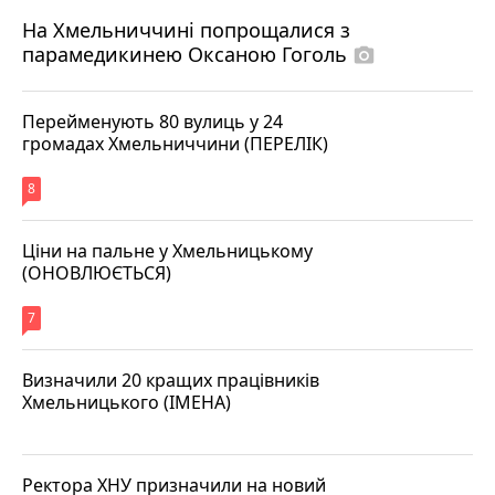
На Хмельниччині попрощалися з
парамедикинею Оксаною Гоголь
photo_camera
Перейменують 80 вулиць у 24
громадах Хмельниччини (ПЕРЕЛІК)
8
Ціни на пальне у Хмельницькому
(ОНОВЛЮЄТЬСЯ)
7
Визначили 20 кращих працівників
Хмельницького (ІМЕНА)
Ректора ХНУ призначили на новий