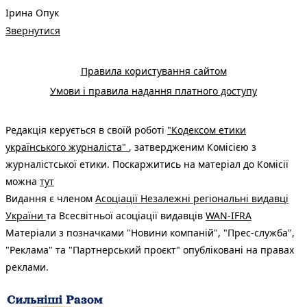
Ірина Опук
Звернутися
Правила користування сайтом
Умови і правила надання платного доступу
Редакція керується в своїй роботі
"Кодексом етики
українського журналіста"
, затвердженим Комісією з
журналістської етики. Поскаржитись на матеріал до Комісії
можна
тут
Видання є членом
Асоціації Незалежні регіональні видавці
України
та Всесвітньої асоціації видавців
WAN-IFRA
Матеріали з позначками "Новини компаній", "Прес-служба",
"Реклама" та "Партнерський проєкт" опубліковані на правах
реклами.