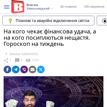
Всім.юа
Всі новини
Обговорення
Хмельницький
Планові та аварійні відключення світла
На кого чекає фінансова удача, а
на кого посиплються нещастя.
Гороскоп на тиждень
Іванка ЧАБАНЮК
chat_bubble
share
visibility
1
0
1753