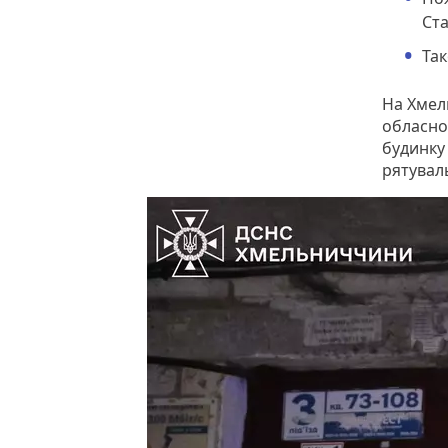
Ст
Так
На Хмель
обласно
будинку
рятувал