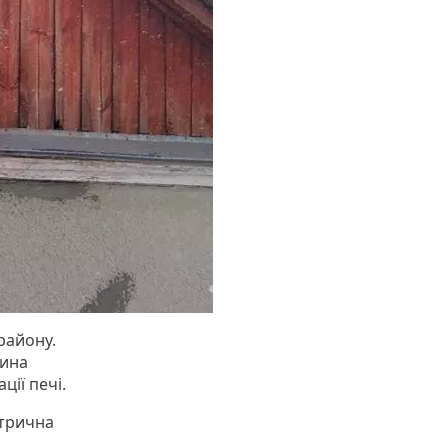
району.
чина
ії печі.
ктрична