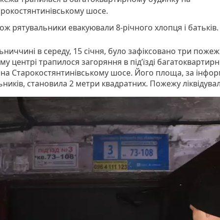
арокостянтинівському шосе.
ож рятувальники евакуювали 8-річного хлопця і батьків.
ниччині в середу, 15 січня, було зафіксовано три пожежі
му центрі трапилося загоряння в підʼїзді багатоквартир
 на Старокостянтинівському шосе. Його площа, за інфо
ьників, становила 2 метри квадратних. Пожежу ліквідувал