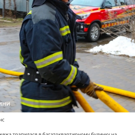
НС
жежа трапилася в багатоквартирному будинку на