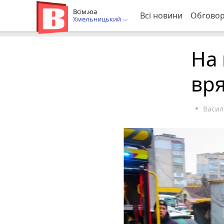
Всім.юа
Всі новини
Обгово
Хмельницький
На
вр
Васил