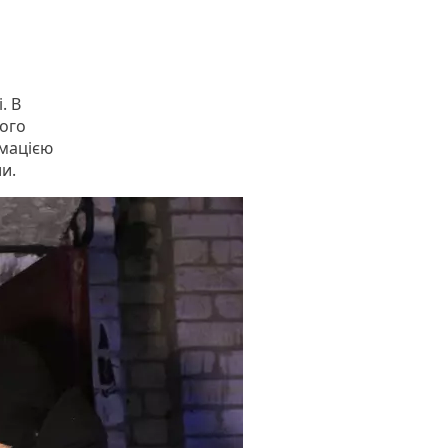
. В
ного
рмацією
и.