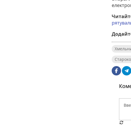
електро
Читайт
рятувал
Додайте
Хмельн
Староко
Коме