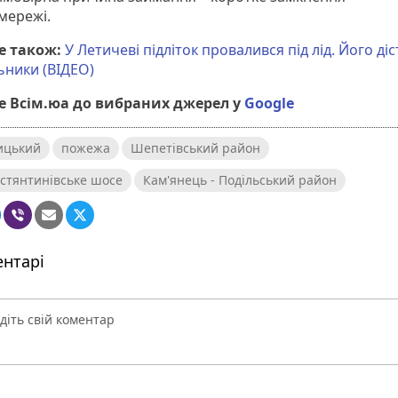
мережі.
е також:
У Летичеві підліток провалився під лід. Його ді
ьники (ВІДЕО)
 Всім.юа до вибраних джерел у
Google
ицький
пожежа
Шепетівський район
стянтинівське шосе
Кам'янець - Подільський район
нтарі