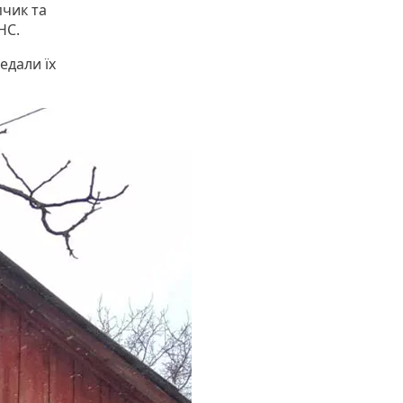
пчик та
НС.
едали їх