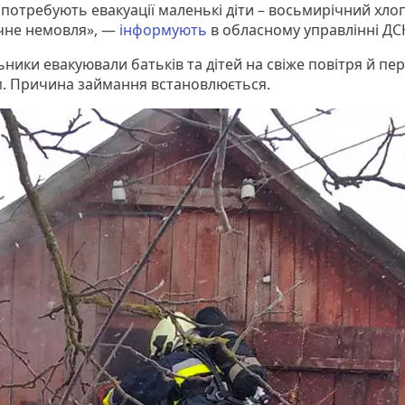
 потребують евакуації маленькі діти – восьмирічний хло
чне немовля», —
інформують
в обласному управлінні ДС
ники евакуювали батьків та дітей на свіже повітря й пер
. Причина займання встановлюється.