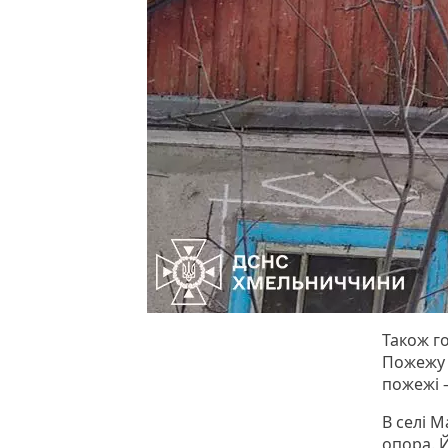
Також г
Пожежу 
пожежі 
В селі 
опора. 