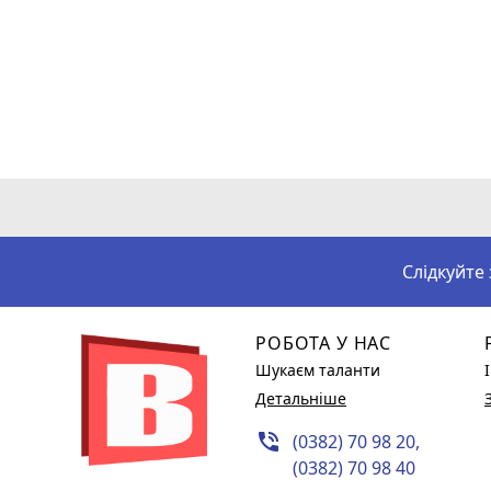
Слідкуйте
РОБОТА У НАС
Шукаєм таланти
Детальніше
phone_in_talk
(0382) 70 98 20,
(0382) 70 98 40