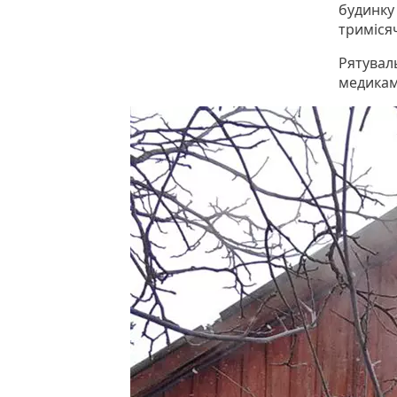
будинку
триміся
Рятуваль
медикам