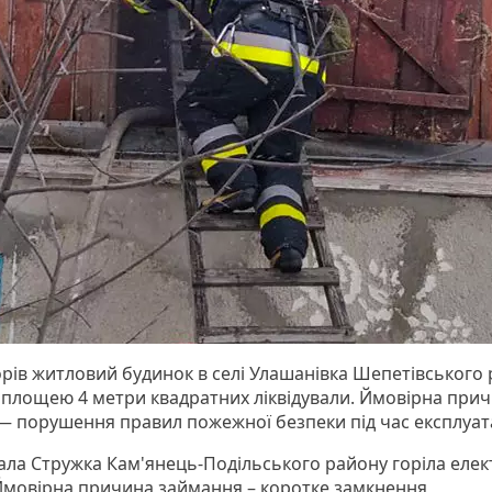
орів житловий будинок в селі Улашанівка Шепетівського 
площею 4 метри квадратних ліквідували. Ймовірна при
— порушення правил пожежної безпеки під час експлуатац
Мала Стружка Кам'янець-Подільського району горіла еле
Ймовірна причина займання – коротке замкнення