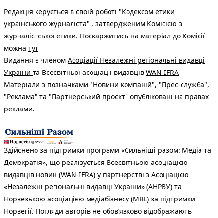
Редакція керується в своїй роботі
"Кодексом етики
українського журналіста"
, затвердженим Комісією з
журналістської етики. Поскаржитись на матеріал до Комісії
можна
тут
Видання є членом
Асоціації Незалежні регіональні видавці
України
та Всесвітньої асоціації видавців
WAN-IFRA
Матеріали з позначками "Новини компаній", "Прес-служба",
"Реклама" та "Партнерський проєкт" опубліковані на правах
реклами.
Здійснено за підтримки програми «Сильніші разом: Медіа та
Демократія», що реалізується Всесвітньою асоціацією
видавців новин (WAN-IFRA) у партнерстві з Асоціацією
«Незалежні регіональні видавці України» (АНРВУ) та
Норвезькою асоціацією медіабізнесу (MBL) за підтримки
Норвегії. Погляди авторів не обов’язково відображають