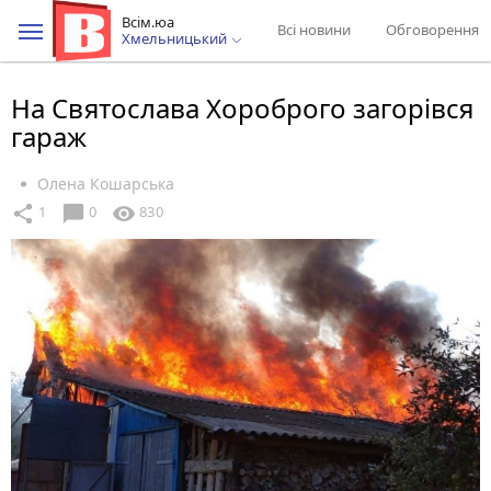
Всім.юа
Всі новини
Обговорення
Хмельницький
На Святослава Хороброго загорівся
гараж
Олена Кошарська
chat_bubble
share
visibility
1
0
830