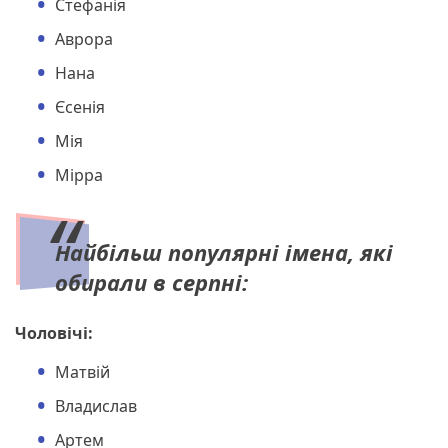
Стефанія
Аврора
Нана
Єсенія
Мія
Мірра
Найбільш популярні імена, які
обирали в серпні:
Чоловічі:
Матвій
Владислав
Артем