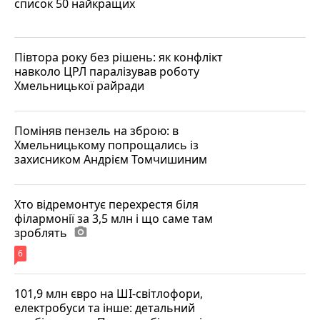
список 50 найкращих
Півтора року без рішень: як конфлікт
навколо ЦРЛ паралізував роботу
Хмельницької райради
Поміняв пензель на зброю: в
Хмельницькому попрощались із
захисником Андрієм Томчишиним
Хто відремонтує перехрестя біля
філармонії за 3,5 млн і що саме там
зроблять
photo_camera
6
101,9 млн євро на ШІ-світлофори,
електробуси та інше: детальний