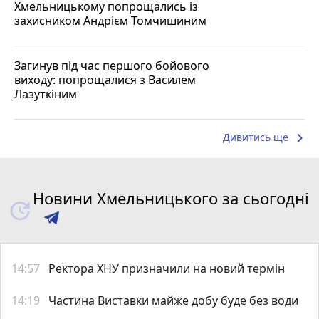
Хмельницькому попрощались із
захисником Андрієм Томчишиним
Загинув під час першого бойового
виходу: попрощалися з Василем
Лазуткіним
keyboard_arrow_right
Дивитись ще
Новини Хмельницького за сьогодні
14:57
Ректора ХНУ призначили на новий термін
14:19
Частина Виставки майже добу буде без води