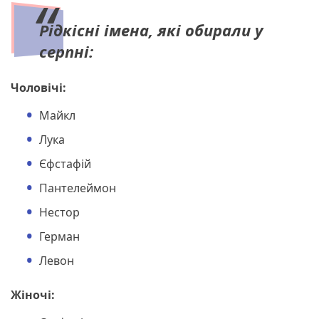
Рідкісні імена, які обирали у
серпні:
Чоловічі:
Майкл
Лука
Єфстафій
Пантелеймон
Нестор
Герман
Левон
Жіночі: