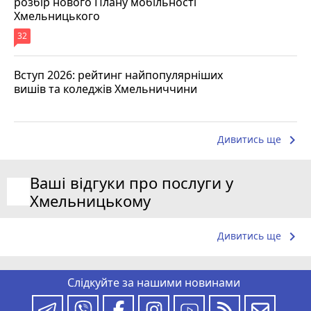
розбір нового Плану мобільності
Хмельницького
32
Вступ 2026: рейтинг найпопулярніших
вишів та коледжів Хмельниччини
keyboard_arrow_right
Дивитись ще
Ваші відгуки про послуги у
Хмельницькому
keyboard_arrow_right
Дивитись ще
Слідкуйте за нашими новинами