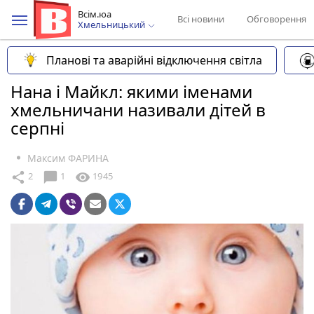
Всім.юа
Всі новини
Обговорення
Хмельницький
Планові та аварійні відключення світла
Нана і Майкл: якими іменами
хмельничани називали дітей в
серпні
Максим ФАРИНА
chat_bubble
share
visibility
2
1
1945