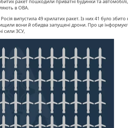
збитих ракет пошкодили приватні будинки та автомобілі,
ляють в ОВА.
Росія випустила 49 крилатих ракет. Із них 41 було збито
ищили вони й обидва запущені дрони. Про це інформую
і сили ЗСУ,