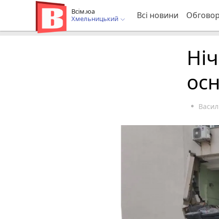
Всім.юа
Всі новини
Обгово
Хмельницький
Ніч
осн
Васил