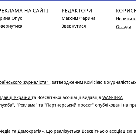
РЕКЛАМА НА САЙТІ
РЕДАКТОРИ
КОРИС
Ірина Опук
Максим Фарина
Новини к
Звернутися
Звернутися
Огляди
раїнського журналіста"
, затвердженим Комісією з журналістськ
видавці України
та Всесвітньої асоціації видавців
WAN-IFRA
ужба", "Реклама" та "Партнерський проєкт" опубліковані на пр
едіа та Демократія», що реалізується Всесвітньою асоціацією в