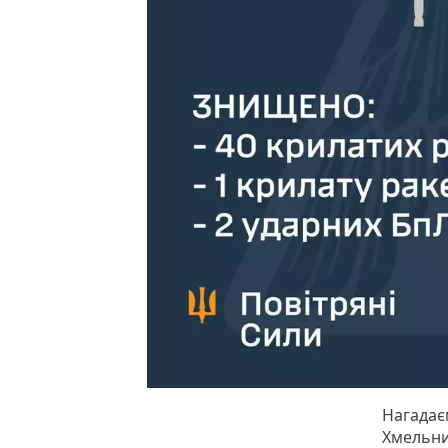
Нагадає
Хмельни