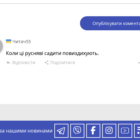
Опублікувати комент
Читач55
Коли ці русняві садити повиздихують.
Відповісти
Поділитися
reply
share
rem
 за нашими новинами