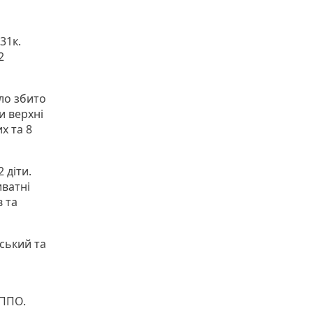
31к.
2
уло збито
и верхні
х та 8
 діти.
иватні
в та
дський та
 ППО.