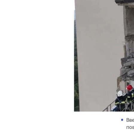
Вве
пов