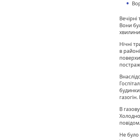
Вор
Вечірні 
Вони бу
хвилини
Нічні тр
в район
поверхи 
постраж
Внаслідо
Госпітал
будинки
газогін.
В газову
Холодно
повідом
Не було