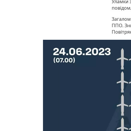
Уламки 
повідом
Загалом 
ППО. Зн
Повітрян