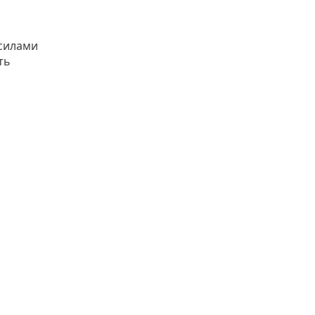
 силами
ть