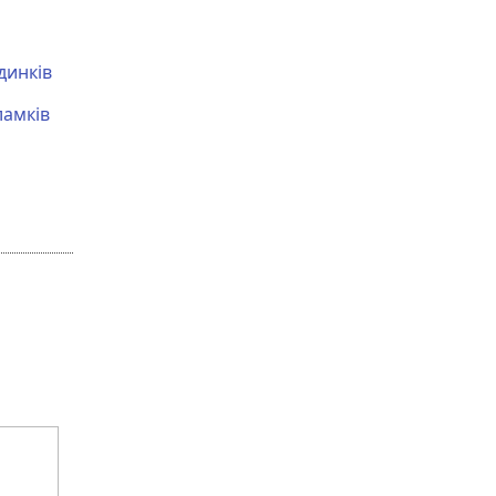
динків
ламків