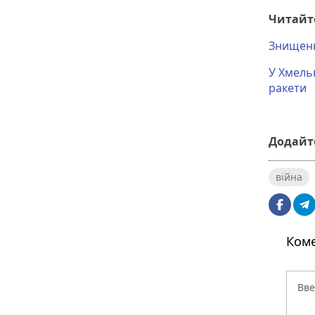
Читайт
Знищенн
У Хмель
ракети
Додайте
війна
Коме