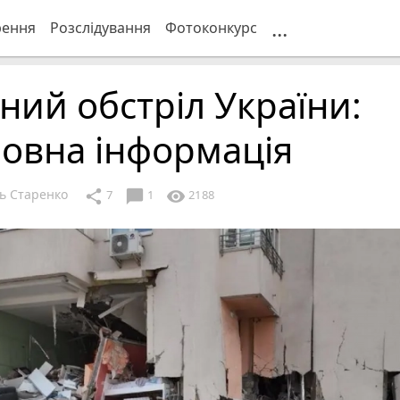
...
рення
Розслідування
Фотоконкурс
ний обстріл України:
овна інформація
ь Старенко
chat_bubble
share
visibility
7
1
2188