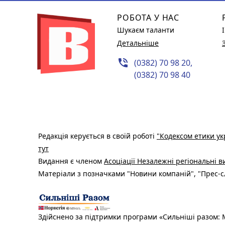
РОБОТА У НАС
Шукаєм таланти
Детальніше
phone_in_talk
(0382) 70 98 20,
(0382) 70 98 40
Редакція керується в своїй роботі
"Кодексом етики ук
тут
Видання є членом
Асоціації Незалежні регіональні 
Матеріали з позначками "Новини компаній", "Прес-сл
Здійснено за підтримки програми «Сильніші разом: М