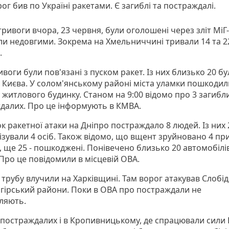
ог бив по Україні ракетами. Є загиблі та постраждалі.
тривоги вчора, 23 червня, були оголошені через зліт МіГ-
ли недовгими. Зокрема на Хмельниччині тривали 14 та 2
.
ивоги були пов'язані з пуском ракет. Із них близько 20 б
і Києва. У солом'янському районі міста уламки пошкодил
житлового будинку. Станом на 9:00 відомо про 3 загибли
далих. Про це інформують в КМВА.
к ракетної атаки на Дніпро постраждало 8 людей. Із них 2
ізували 4 осіб. Також відомо, що вщент зруйновано 4 пр
, ще 25 - пошкоджені. Понівечено близько 20 автомобілі
 Про це повідомили в місцевій ОВА.
 трубу влучили на Харківщині. Там ворог атакував Слобі
гірський райони. Поки в ОВА про постраждали не
ляють.
 постраждалих і в Кропивницькому, де спрацювали сили