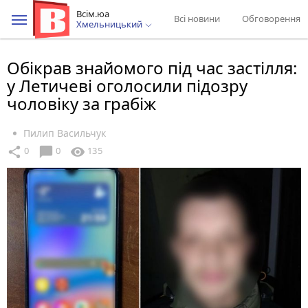
Всім.юа
Всі новини
Обговорення
Хмельницький
Обікрав знайомого під час застілля:
у Летичеві оголосили підозру
чоловіку за грабіж
Пилип Васильчук
chat_bubble
share
visibility
0
0
135