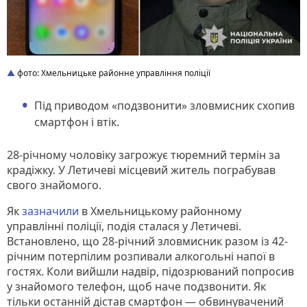
фото: Хмельницьке районне управління поліції
Під приводом «подзвонити» зловмисник схопив
смартфон і втік.
28-річному чоловіку загрожує тюремний термін за
крадіжку. У Летичеві місцевий житель пограбував
свого знайомого.
Як
зазначили
в Хмельницькому районному
управлінні поліції, подія сталася у Летичеві.
Встановлено, що 28-річний зловмисник разом із 42-
річним потерпілим розпивали алкогольні напої в
гостях. Коли вийшли надвір, підозрюваний попросив
у знайомого телефон, щоб наче подзвонити. Як
тільки останній дістав смартфон — обвинувачений