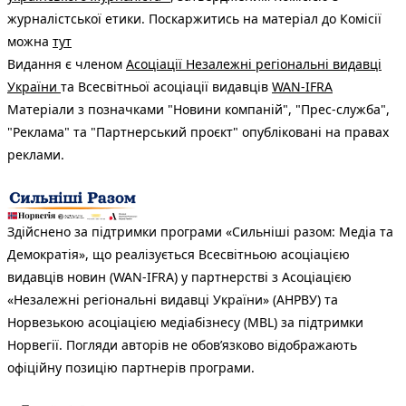
журналістської етики. Поскаржитись на матеріал до Комісії
можна
тут
Видання є членом
Асоціації Незалежні регіональні видавці
України
та Всесвітньої асоціації видавців
WAN-IFRA
Матеріали з позначками "Новини компаній", "Прес-служба",
"Реклама" та "Партнерський проєкт" опубліковані на правах
реклами.
Здійснено за підтримки програми «Сильніші разом: Медіа та
Демократія», що реалізується Всесвітньою асоціацією
видавців новин (WAN-IFRA) у партнерстві з Асоціацією
«Незалежні регіональні видавці України» (АНРВУ) та
Норвезькою асоціацією медіабізнесу (MBL) за підтримки
Норвегії. Погляди авторів не обов’язково відображають
офіційну позицію партнерів програми.