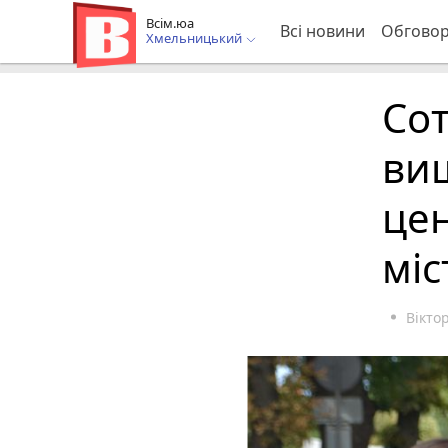
Всім.юа
Всі новини
Обгово
Хмельницький
Сот
ви
це
міс
Вікто