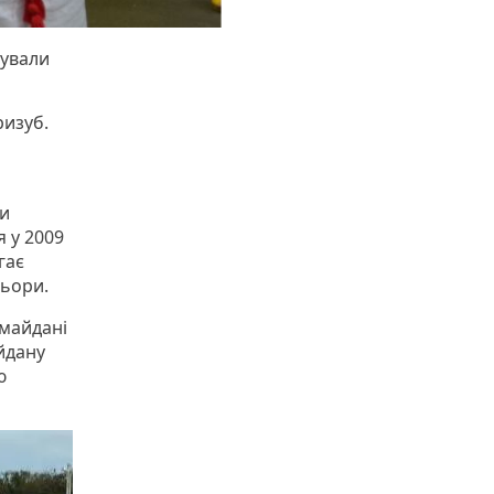
зували
ризуб.
и
 у 2009
гає
ольори.
 майдані
йдану
ю