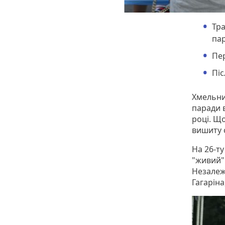
Тра
па
Пе
Пі
Хмельни
паради 
році. Що
вишиту 
На 26-т
"живий"
Незалеж
Гагарін