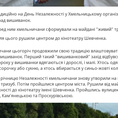
диційно на День Незалежності у Хмельницькому органі
рад вишиванок.
ред ним хмельничани сформували на майдані "живий" т
сля цього рушили центром до кінотеатру Шевченка.
чани цьогоріч продовжили свою традицію влаштовуват
вишиванок. Перший такий "вишиванковий" захід відбувся
року у вишиванки вдягаються і дорослі, і малі. Хтось одя
сорочку або сукню, а хтось вбирається у синьо-жовті к
у річницю Незалежності хмельничани знову утворили на
 тризуб. Потім пройшлися центром міста. Рушили від ма
ності до кінотеатру імені Шевченка. Пройшлись вулице
а, Кам'янецькою та Проскурівською.