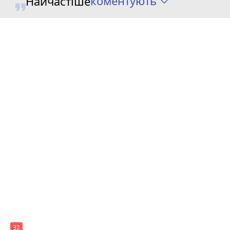
коментують
Найчастіше
32