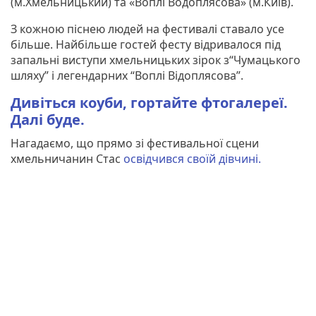
(м.Хмельницький) та «Воплі Водоплясова» (м.Київ).
З кожною піснею людей на фестивалі ставало усе
більше. Найбільше гостей фесту відривалося під
запальні виступи хмельницьких зірок з“Чумацького
шляху” і легендарних “Воплі Відоплясова”.
Дивіться коуби, гортайте фтогалереї.
Далі буде.
Нагадаємо, що прямо зі фестивальної сцени
хмельничанин Стас
освідчився своїй дівчині.