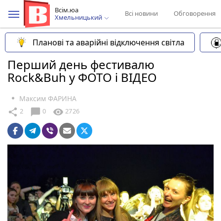
Всім.юа
Всі новини
Обговорення
Хмельницький
Планові та аварійні відключення світла
Перший день фестивалю
Rock&Buh у ФОТО і ВІДЕО
Максим ФАРИНА
chat_bubble
share
visibility
2
0
2726