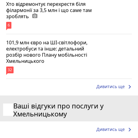
Хто відремонтує перехрестя біля
філармонії за 3,5 млн і що саме там
зроблять
photo_camera
6
101,9 млн євро на ШІ-світлофори,
електробуси та інше: детальний
розбір нового Плану мобільності
Хмельницького
32
keyboard_arrow_right
Дивитись ще
Ваші відгуки про послуги у
Хмельницькому
keyboard_arrow_right
Дивитись ще