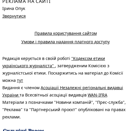
РЕКЛАМА НА САЙТІ
Ірина Опук
Звернутися
Правила користування сайтом
Умови і правила надання платного доступу
Редакція керується в своїй роботі
"Кодексом етики
українського журналіста"
, затвердженим Комісією з
журналістської етики. Поскаржитись на матеріал до Комісії
можна
тут
Видання є членом
Асоціації Незалежні регіональні видавці
України
та Всесвітньої асоціації видавців
WAN-IFRA
Матеріали з позначками "Новини компаній", "Прес-служба",
"Реклама" та "Партнерський проєкт" опубліковані на правах
реклами.