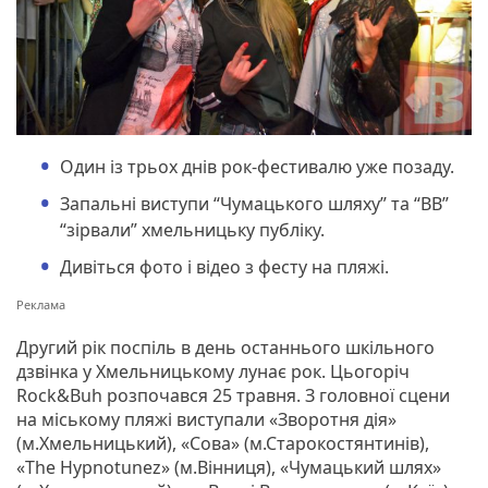
Один із трьох днів рок-фестивалю уже позаду.
Запальні виступи “Чумацького шляху” та “ВВ”
“зірвали” хмельницьку публіку.
Дивіться фото і відео з фесту на пляжі.
Другий рік поспіль в день останнього шкільного
дзвінка у Хмельницькому лунає рок. Цьогоріч
Rock&Buh розпочався 25 травня. З головної сцени
на міському пляжі виступали «Зворотня дія»
(м.Хмельницький), «Сова» (м.Старокостянтинів),
«The Hypnotunez» (м.Вінниця), «Чумацький шлях»