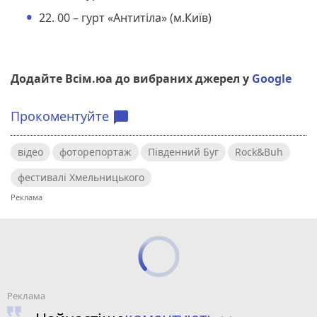
22. 00 – гурт «Антитіла» (м.Київ)
Додайте Всім.юа до вибраних джерел у
Google
Прокоментуйте
chat_bubble
відео
фоторепортаж
Південний Буг
Rock&Buh
фестивалі Хмельницького