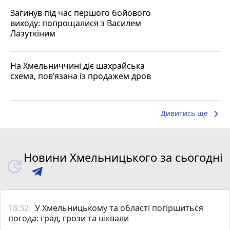
Загинув під час першого бойового
виходу: попрощалися з Василем
Лазуткіним
На Хмельниччині діє шахрайська
схема, пов’язана із продажем дров
keyboard_arrow_right
Дивитись ще
Новини Хмельницького за сьогодні
18:32
У Хмельницькому та області погіршиться
погода: град, грози та шквали