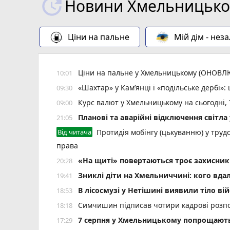
Новини Хмельницьког
Ціни на пальне
Мій дім - нез
Ціни на пальне у Хмельницькому (ОНОВ
10:01
«Шахтар» у Камʼянці і «подільське дербі»
09:30
Курс валют у Хмельницькому на сьогодні,
09:00
Планові та аварійні відключення світ
21:05
Від читача
Протидія мобінгу (цькуванню) у трудо
права
«На щиті» повертаються троє захисник
20:28
Зниклі діти на Хмельниччині: кого вда
19:41
В лісосмузі у Нетішині виявили тіло ві
18:53
Симчишин підписав чотири кадрові розп
18:18
7 серпня у Хмельницькому попрощають
17:29