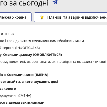
о за сьогодні
алежна Україна
Планові та аварійні відключенн
ЛЮЄТЬСЯ)
: що і коли дивитися хмельницьким вболівальникам
 7 серпня (ІНФОГРАФІКА)
ла у Хмельницькому (ОНОВЛЮЄТЬСЯ)
вому колективі: як розпізнати, які наслідки та як захистити свої
ів з Хмельниччини (ІМЕНА)
лося знайти, а кого шукають досі
йськового
орядження (ІМЕНА)
ся з двома захисниками