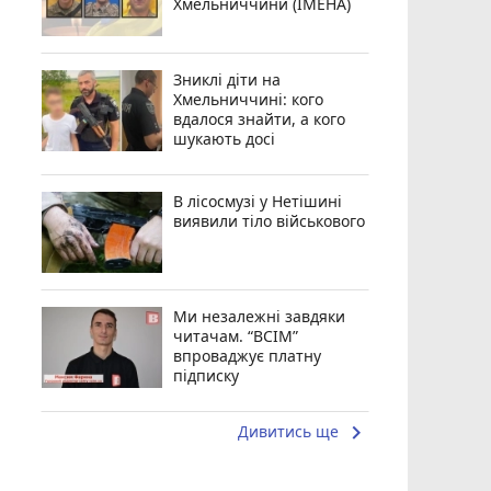
Хмельниччини (ІМЕНА)
Зниклі діти на
Хмельниччині: кого
вдалося знайти, а кого
шукають досі
В лісосмузі у Нетішині
виявили тіло військового
Ми незалежні завдяки
читачам. “ВСІМ”
впроваджує платну
підписку
keyboard_arrow_right
Дивитись ще