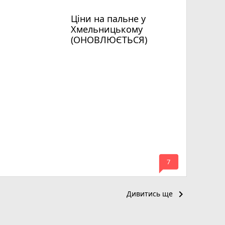
Ціни на пальне у
Хмельницькому
(ОНОВЛЮЄТЬСЯ)
mode_comment
7
keyboard_arrow_right
Дивитись ще