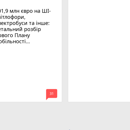
01,9 млн євро на ШІ-
вітлофори,
лектробуси та інше:
етальний розбір
ового Плану
обільності
мельницького
mode_comment
31