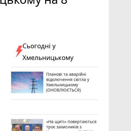
Сьогодні у
Хмельницькому
Планові та аварійні
відключення світла у
Хмельницькому
(ОНОВЛЮЄТЬСЯ)
«На щиті» повертаються
троє захисників з