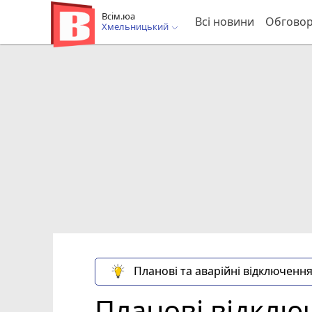
Всім.юа
Всі новини
Обгово
Хмельницький
Планові та аварійні відключення
Планові відклю