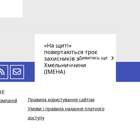
«На щиті»
повертаються троє
keyboard_arrow_right
захисників з
Дивитись ще
Хмельниччини
(ІМЕНА)
НЕ
Правила користування сайтом
омпаній
Умови і правила надання платного
доступу