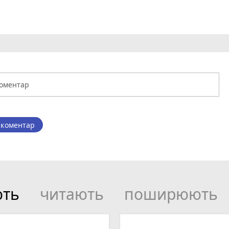
 коментар
ють
читають
поширюють