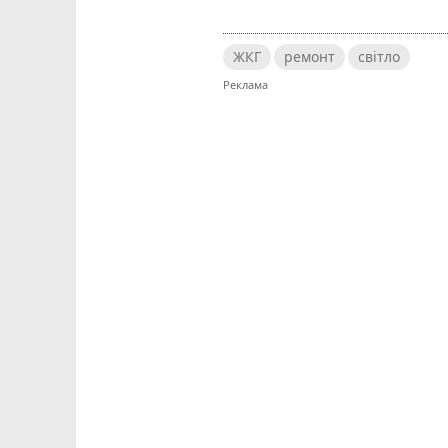
ЖКГ
ремонт
світло