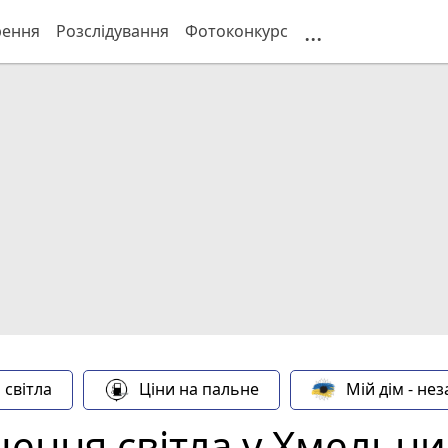
...
рення
Розслідування
Фотоконкурс
 світла
Ціни на пальне
Мій дім - не
чення світла у Хмельни