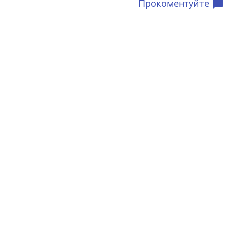
Прокоментуйте
chat_bubble