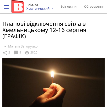
Всім.юа
Всі новини
Обговорення
Хмельницький
Планові відключення світла в
Хмельницькому 12-16 серпня
(ГРАФІК)
Матвій Загоруйко
chat_bubble
share
visibility
2
8
2820