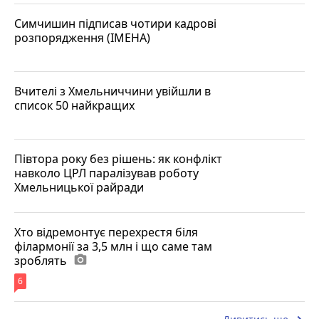
Симчишин підписав чотири кадрові
розпорядження (ІМЕНА)
Вчителі з Хмельниччини увійшли в
список 50 найкращих
Півтора року без рішень: як конфлікт
навколо ЦРЛ паралізував роботу
Хмельницької райради
Хто відремонтує перехрестя біля
філармонії за 3,5 млн і що саме там
зроблять
photo_camera
6