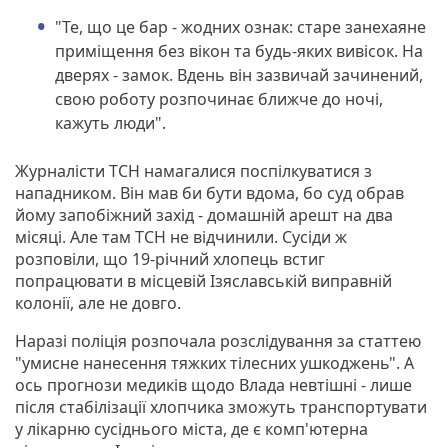
"Те, що це бар - жодних ознак: старе занехаяне
приміщення без вікон та будь-яких вивісок. На
дверях - замок. Вдень він зазвичай зачинений,
свою роботу розпочинає ближче до ночі,
кажуть люди".
Журналісти ТСН намагалися поспілкуватися з
нападником. Він мав би бути вдома, бо суд обрав
йому запобіжний захід - домашній арешт на два
місяці. Але там ТСН не відчинили. Сусіди ж
розповіли, що 19-річний хлопець встиг
попрацювати в місцевій Ізяславській виправній
колонії, але не довго.
Наразі поліція розпочала розслідування за статтею
"умисне нанесення тяжких тілесних ушкоджень". А
ось прогнози медиків щодо Влада невтішні - лише
після стабілізації хлопчика зможуть транспортувати
у лікарню сусіднього міста, де є комп'ютерна