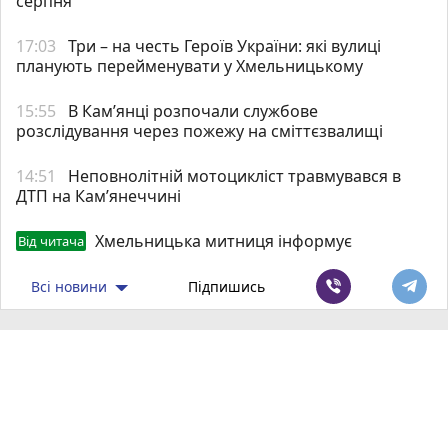
серпня
17:03
Три – на честь Героїв України: які вулиці
планують перейменувати у Хмельницькому
15:55
В Кам’янці розпочали службове
розслідування через пожежу на сміттєзвалищі
14:51
Неповнолітній мотоцикліст травмувався в
ДТП на Кам’янеччині
Хмельницька митниця інформує
Від читача
Всі новини
Підпишись