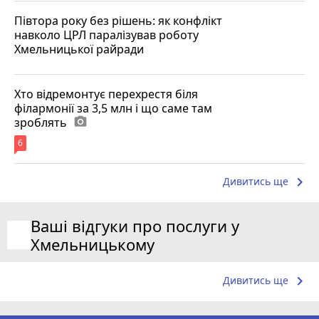
Півтора року без рішень: як конфлікт
навколо ЦРЛ паралізував роботу
Хмельницької райради
Хто відремонтує перехрестя біля
філармонії за 3,5 млн і що саме там
зроблять
photo_camera
6
keyboard_arrow_right
Дивитись ще
Ваші відгуки про послуги у
Хмельницькому
keyboard_arrow_right
Дивитись ще