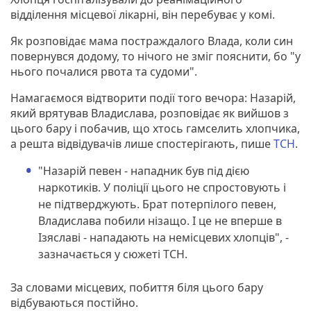
відділення місцевої лікарні, він перебуває у комі.
Як розповідає мама постраждалого Влада, коли син
повернувся додому, то нічого не зміг пояснити, бо "у
нього почалися рвота та судоми".
Намагаємося відтворити події того вечора: Назарій,
який врятував Владислава, розповідає як вийшов з
цього бару і побачив, що хтось гамселить хлопчика,
а решта відвідувачів лише спостерігають, пише
ТСН
.
"Назарій певен - нападник був під дією
наркотиків. У поліції цього не спростовують і
не підтверджують. Брат потерпілого певен,
Владислава побили нізащо. І це не вперше в
Ізяславі - нападають на немісцевих хлопців", -
зазначається у сюжеті ТСН.
За словами місцевих, побиття біля цього бару
відбуваються постійно.