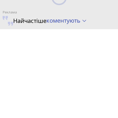
коментують
Найчастіше