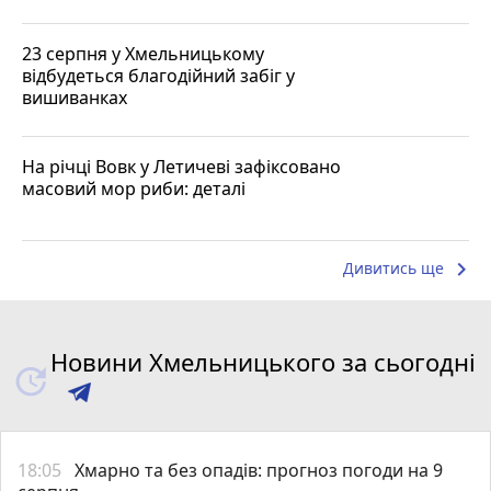
23 серпня у Хмельницькому
відбудеться благодійний забіг у
вишиванках
На річці Вовк у Летичеві зафіксовано
масовий мор риби: деталі
keyboard_arrow_right
Дивитись ще
Новини Хмельницького за сьогодні
18:05
Хмарно та без опадів: прогноз погоди на 9