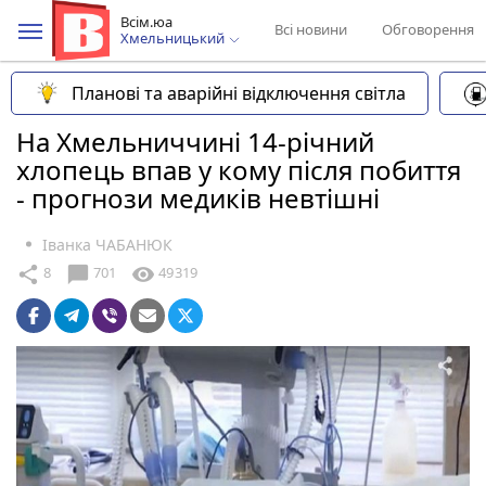
Всім.юа
Всі новини
Обговорення
Хмельницький
Планові та аварійні відключення світла
На Хмельниччині 14-річний
хлопець впав у кому після побиття
- прогнози медиків невтішні
Іванка ЧАБАНЮК
chat_bubble
share
visibility
8
701
49319