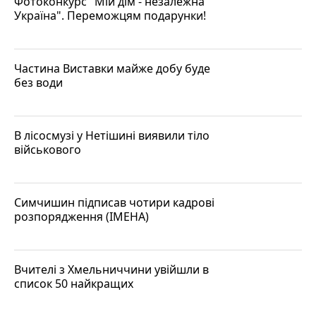
Фотоконкурс "Мій дім - незалежна
Україна". Переможцям подарунки!
Частина Виставки майже добу буде
без води
В лісосмузі у Нетішині виявили тіло
військового
Симчишин підписав чотири кадрові
розпорядження (ІМЕНА)
Вчителі з Хмельниччини увійшли в
список 50 найкращих