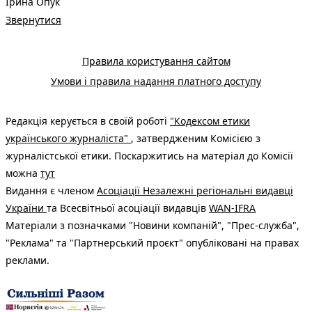
Ірина Опук
Звернутися
Правила користування сайтом
Умови і правила надання платного доступу
Редакція керується в своїй роботі
"Кодексом етики
українського журналіста"
, затвердженим Комісією з
журналістської етики. Поскаржитись на матеріал до Комісії
можна
тут
Видання є членом
Асоціації Незалежні регіональні видавці
України
та Всесвітньої асоціації видавців
WAN-IFRA
Матеріали з позначками "Новини компаній", "Прес-служба",
"Реклама" та "Партнерський проєкт" опубліковані на правах
реклами.