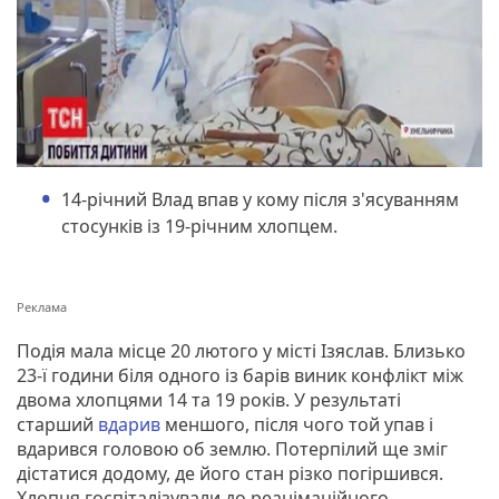
14-річний Влад впав у кому після з'ясуванням
стосунків із 19-річним хлопцем.
Подія мала місце 20 лютого у місті Ізяслав. Близько
23-ї години біля одного із барів виник конфлікт між
двома хлопцями 14 та 19 років. У результаті
старший
вдарив
меншого, після чого той упав і
вдарився головою об землю. Потерпілий ще зміг
дістатися додому, де його стан різко погіршився.
Хлопця госпіталізували до реанімаційного