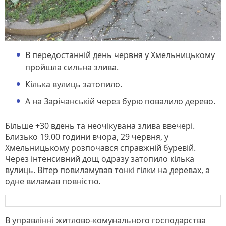
В передостанній день червня у Хмельницькому
пройшла сильна злива.
Кілька вулиць затопило.
А на Зарічанській через бурю повалило дерево.
Більше +30 вдень та неочікувана злива ввечері.
Близько 19.00 години вчора, 29 червня, у
Хмельницькому розпочався справжній буревій.
Через інтенсивний дощ одразу затопило кілька
вулиць. Вітер повиламував тонкі гілки на деревах, а
одне виламав повністю.
В управлінні житлово-комунального господарства