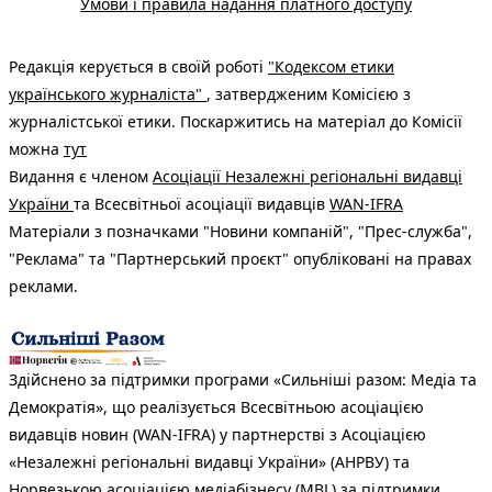
Умови і правила надання платного доступу
Редакція керується в своїй роботі
"Кодексом етики
українського журналіста"
, затвердженим Комісією з
журналістської етики. Поскаржитись на матеріал до Комісії
можна
тут
Видання є членом
Асоціації Незалежні регіональні видавці
України
та Всесвітньої асоціації видавців
WAN-IFRA
Матеріали з позначками "Новини компаній", "Прес-служба",
"Реклама" та "Партнерський проєкт" опубліковані на правах
реклами.
Здійснено за підтримки програми «Сильніші разом: Медіа та
Демократія», що реалізується Всесвітньою асоціацією
видавців новин (WAN-IFRA) у партнерстві з Асоціацією
«Незалежні регіональні видавці України» (АНРВУ) та
Норвезькою асоціацією медіабізнесу (MBL) за підтримки