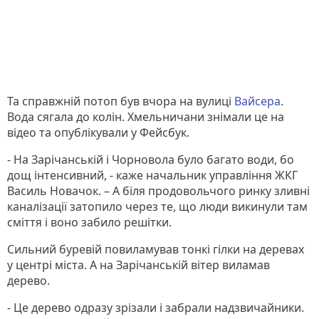
Та справжній потоп був вчора на вулиці
Вайсера
.
Вода сягала до колін. Хмельничани знімали це на
відео та опублікували у Фейсбук.
- На Зарічанській і Чорновола було багато води, бо
дощ інтенсивний, - каже начальник управління ЖКГ
Василь Новачок. – А біля продовольчого ринку зливні
каналізації затопило через те, що люди викинули там
сміття і воно забило решітки.
Сильний буревій повиламував тонкі гілки на деревах
у центрі міста. А на Зарічанській вітер виламав
дерево.
- Це дерево одразу зрізали і забрали надзвичайники.