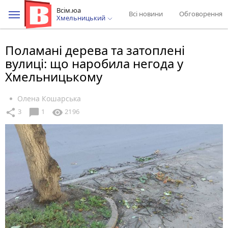
Всім.юа
Всі новини
Обговорення
Хмельницький
Поламані дерева та затоплені
вулиці: що наробила негода у
Хмельницькому
Олена Кошарська
chat_bubble
share
visibility
3
1
2196