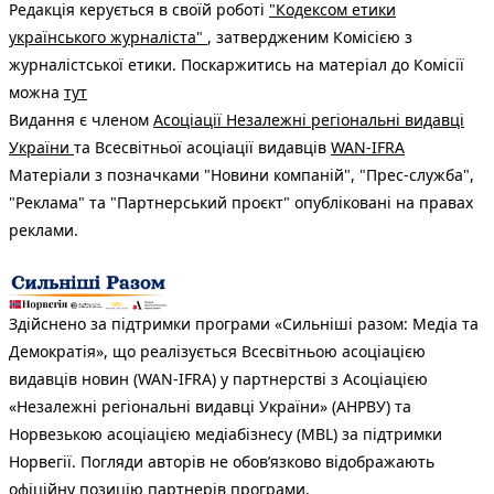
Редакція керується в своїй роботі
"Кодексом етики
українського журналіста"
, затвердженим Комісією з
журналістської етики. Поскаржитись на матеріал до Комісії
можна
тут
Видання є членом
Асоціації Незалежні регіональні видавці
України
та Всесвітньої асоціації видавців
WAN-IFRA
Матеріали з позначками "Новини компаній", "Прес-служба",
"Реклама" та "Партнерський проєкт" опубліковані на правах
реклами.
Здійснено за підтримки програми «Сильніші разом: Медіа та
Демократія», що реалізується Всесвітньою асоціацією
видавців новин (WAN-IFRA) у партнерстві з Асоціацією
«Незалежні регіональні видавці України» (АНРВУ) та
Норвезькою асоціацією медіабізнесу (MBL) за підтримки
Норвегії. Погляди авторів не обов’язково відображають
офіційну позицію партнерів програми.