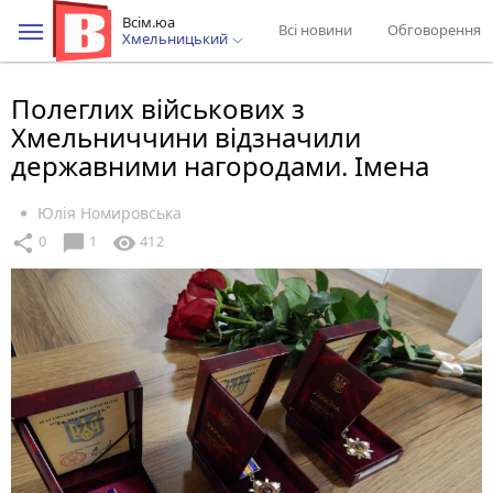
Всім.юа
Всі новини
Обговорення
Хмельницький
Полеглих військових з
Хмельниччини відзначили
державними нагородами. Імена
Юлія Номировська
chat_bubble
share
visibility
0
1
412