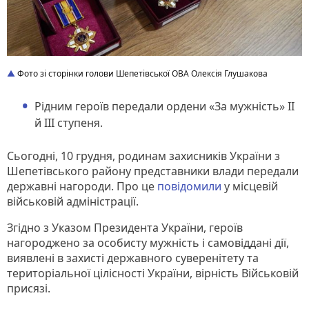
Фото зі сторінки голови Шепетівської ОВА Олексія Глушакова
Рідним героїв передали ордени «За мужність» ІІ
й ІІI ступеня.
Сьогодні, 10 грудня, родинам захисників України з
Шепетівського району представники влади передали
державні нагороди. Про це
повідомили
у місцевій
військовій адміністрації.
Згідно з Указом Президента України, героїв
нагороджено за особисту мужність і самовіддані дії,
виявлені в захисті державного суверенітету та
територіальної цілісності України, вірність Військовій
присязі.