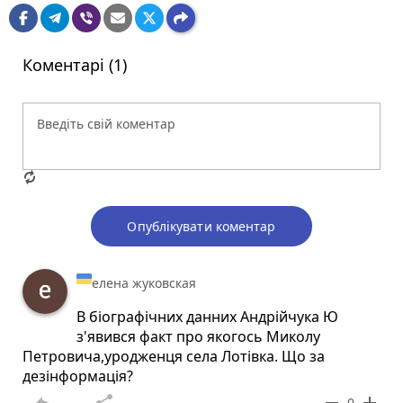
Коментарі (1)
Опублікувати коментар
елена жуковская
В біографічних данних Андрійчука Ю
з'явився факт про якогось Миколу
Петровича,уродженця села Лотівка. Що за
дезінформація?
0