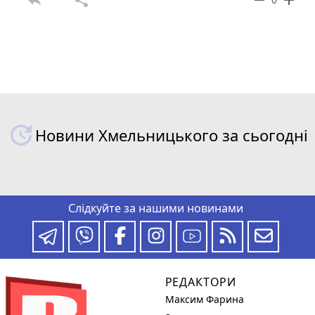
reply
share
remove
add
Новини Хмельницького за сьогодні
Слідкуйте за нашими новинами
РЕДАКТОРИ
Максим Фарина