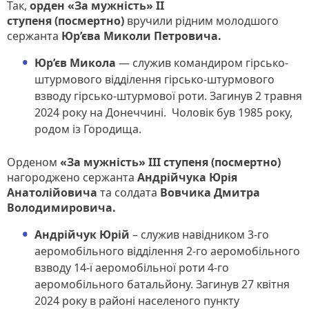
Так,
орден «За мужність» ІІ
ступеня
(посмертно)
вручили рідним молодшого
сержанта
Юр’єва Миколи Петровича.
Юр’єв Микола
— служив командиром гірсько-
штурмового відділення гірсько-штурмового
взводу гірсько-штурмової роти. Загинув 2 травня
2024 року на Донеччині. Чоловік був 1985 року,
родом із Городища.
Орденом
«За мужність» ІІІ ступеня
(посмертно)
нагороджено сержанта
Андрійчука Юрія
Анатолійовича
та солдата
Вовчика Дмитра
Володимировича.
Андрійчук Юрій
– служив навідником 3-го
аеромобільного відділення 2-го аеромобільного
взводу 14-ї аеромобільної роти 4-го
аеромобільного батальйону. Загинув 27 квітня
2024 року в районі населеного пункту