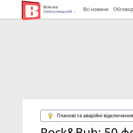
Всім.юа
Всі новини
Обгово
Хмельницький
Планові та аварійні відключення
Rock&Buh: 50 фо