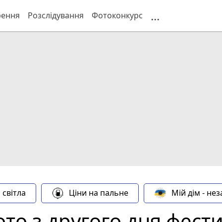
...
рення
Розслідування
Фотоконкурс
 світла
Ціни на пальне
Мій дім - не
то з другого дня фест