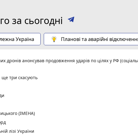
о за сьогодні
алежна Україна
Планові та аварійні відключенн
них дронів анонсував продовження ударів по цілях у РФ (соціал
, ще три скасують
ди
ицького (ІМЕНА)
орд
ній лізі України