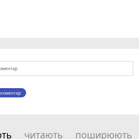
 коментар
ють
читають
поширюють