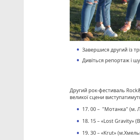
Завершися другий із тр
Дивіться репортаж і шу
Другий рок-фестиваль Rock&
великої сцени виступатимуть 
17. 00 – "Мотанка" (м. 
18. 15 – «Lost Gravity» 
19. 30 – «Krut» (м.Хмел