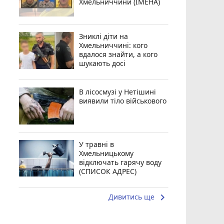
Хмельниччини (ІМЕНА)
Зниклі діти на
Хмельниччині: кого
вдалося знайти, а кого
шукають досі
В лісосмузі у Нетішині
виявили тіло військового
У травні в
Хмельницькому
відключать гарячу воду
(СПИСОК АДРЕС)
keyboard_arrow_right
Дивитись ще