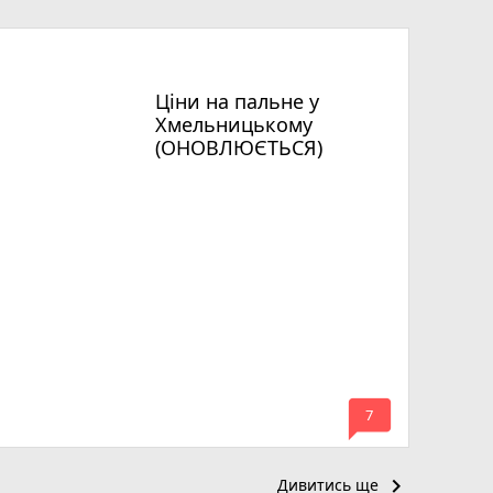
Ціни на пальне у
Хмельницькому
(ОНОВЛЮЄТЬСЯ)
mode_comment
7
keyboard_arrow_right
Дивитись ще