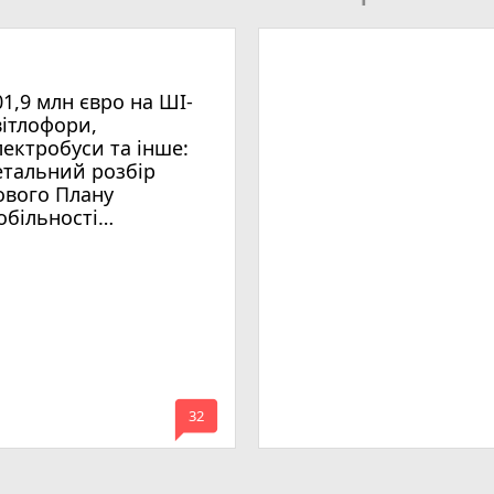
01,9 млн євро на ШІ-
вітлофори,
лектробуси та інше:
етальний розбір
ового Плану
обільності
мельницького
mode_comment
32