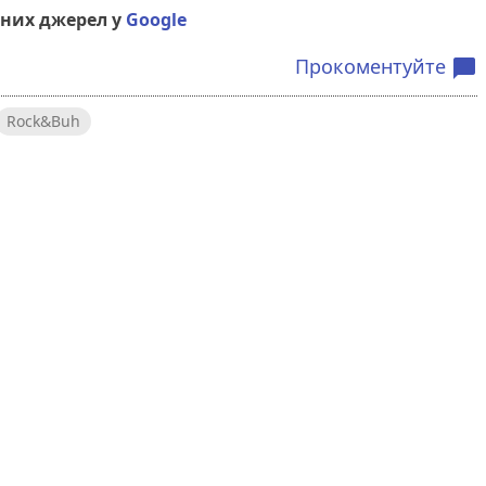
них джерел у
Google
Прокоментуйте
chat_bubble
Rock&Buh