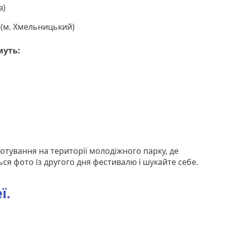
в)
 (м. Хмельницький)
муть:
отування на території молодіжного парку, де
ся фото із другого дня фестивалю і шукайте себе.
ї.