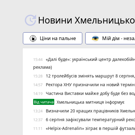
Новини Хмельницьког
Ціни на пальне
Мій дім - нез
«Далі буде»: український центр далекобій
15:44
реклама)
12 тролейбусів змінять маршрут 8 серпня
15:28
Ректора ХНУ призначили на новий термін
14:57
Частина Виставки майже добу буде без во
14:19
Від читача
Хмельницька митниця інформує
Визначили 20 кращих працівників Хмельн
13:24
6 серпня зафіксували температурний рек
12:37
«Helpix-Adrenalin» зіграє в першій футзаль
11:11