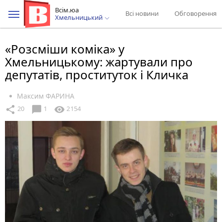
Всім.юа
Всі новини
Обговорення
Хмельницький
«Розсміши коміка» у
Хмельницькому: жартували про
депутатів, проституток і Кличка
Максим ФАРИНА
chat_bubble
share
visibility
20
1
2154