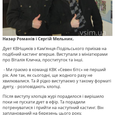
Назар Романів і Сергій Мельник.
Дует КВНщиків з Кам’янця-Подільського приїхав на
подібний кастинг вперше. Виступали з мініатюрами
про Віталія Кличка, проституток та інші.
- Ми граємо в команді КВК «Севен бітс» не перший
рік. Але так, як сьогодні, ще жодного разу не
хвилювалися. Та й рідко виступаємо у такому форматі
дуету, - розповідають хлопці.
Після виступу хлопців журі порадилося і вирішило
поки не пускати дует в ефір. Та порадили
потренуватися і прийти на наступний кастинг. Він
запланований на березень цього року.