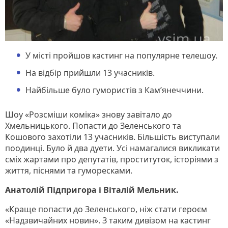
У місті пройшов кастинг на популярне телешоу.
На відбір прийшли 13 учасників.
Найбільше було гумористів з Кам’янеччини.
Шоу «Розсміши коміка» знову завітало до
Хмельницького. Попасти до Зеленського та
Кошового захотіли 13 учасників. Більшість виступали
поодинці. Було й два дуети. Усі намагалися викликати
сміх жартами про депутатів, проституток, історіями з
життя, піснями та гуморесками.
Анатолій Підпригора і Віталій Мельник.
«Краще попасти до Зеленського, ніж стати героєм
«Надзвичайних новин». З таким дивізом на кастинг