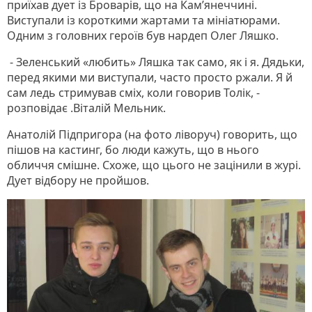
приїхав дует із Броварів, що на Кам’янеччині.
Виступали із короткими жартами та мініатюрами.
Одним з головних героїв був нардеп Олег Ляшко.
- Зеленський «любить» Ляшка так само, як і я. Дядьки,
перед якими ми виступали, часто просто ржали. Я й
сам ледь стримував сміх, коли говорив Толік, -
розповідає .Віталій Мельник.
Анатолій Підпригора (на фото ліворуч) говорить, що
пішов на кастинг, бо люди кажуть, що в нього
обличчя смішне. Схоже, що цього не зацінили в журі.
Дует відбору не пройшов.