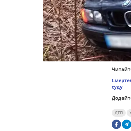
Читайт
Смертел
суду
Додайте
ДТП