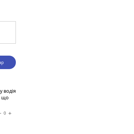
ар
у водія
й що
0
ove
add