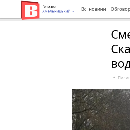
Всім.юа
Всі новини
Обгово
Хмельницький
Сме
Ска
вод
Пилип