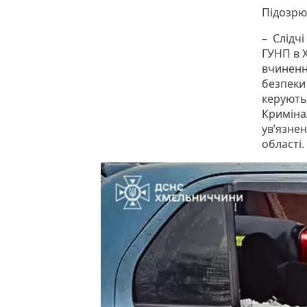
Підозрю
– Слідчі
ГУНП в 
вчиненн
безпеки
керують
Кримінал
ув’язнен
області.