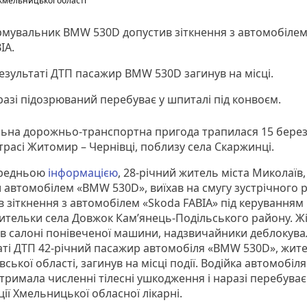
Хмельницької області
рмувальник BMW 530D допустив зіткнення з автомобілем
IA.
езультаті ДТП пасажир BMW 530D загинув на місці.
азі підозрюваний перебуває у шпиталі під конвоєм.
ьна дорожньо-транспортна пригода трапилася 15 берез
трасі Житомир – Чернівці, поблизу села Скаржинці.
ередньою
інформацією
, 28-річний житель міста Миколаїв,
 автомобілем «BMW 530D», виїхав на смугу зустрічного р
 зіткнення з автомобілем «Skoda FABIA» під керуванням 
жительки села Довжок Кам’янець-Подільського району. Ж
в салоні понівеченої машини, надзвичайники деблокували
аті ДТП 42-річний пасажир автомобіля «BMW 530D», жит
ської області, загинув на місці події. Водійка автомобіл
тримала численні тілесні ушкодження і наразі перебуває
ії Хмельницької обласної лікарні.