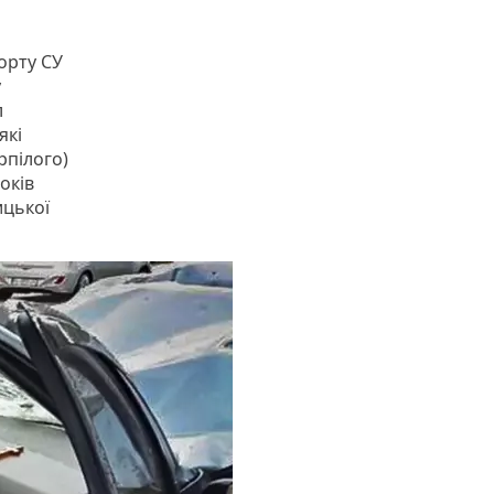
порту СУ
у
л
які
пілого)
оків
ицької