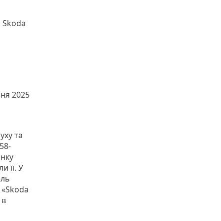
 Skoda
ня 2025
уху та
58-
інку
 її. У
ель
я «Skoda
 в