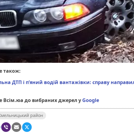
е також:
ьна ДТП і пʼяний водій вантажівки: справу направи
 Всім.юа до вибраних джерел у
Google
Хмельницький район