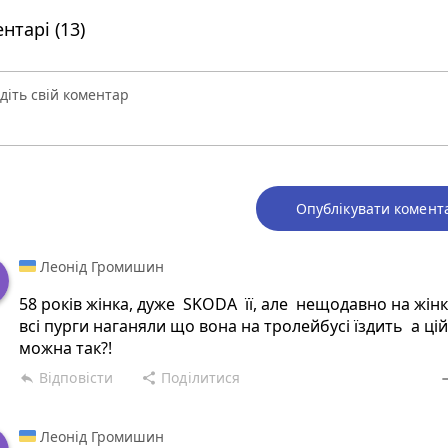
нтарі (13)
Опублікувати комент
Леонід Громишин
58 років жінка, дуже SKODA її, але нещодавно на жінк
всі пурги наганяли що вона на тролейбусі їздить а ці
можна так?!
Відповісти
Поділитися
reply
share
rem
Леонід Громишин