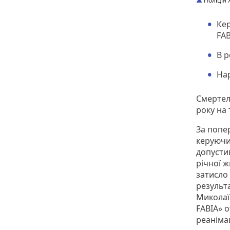
Поліція 
Ке
FAB
В р
Нар
Смертел
року на 
За поп
керуючи
допустив
річної 
затисло 
результ
Миколаїв
FABIA» о
реанімац