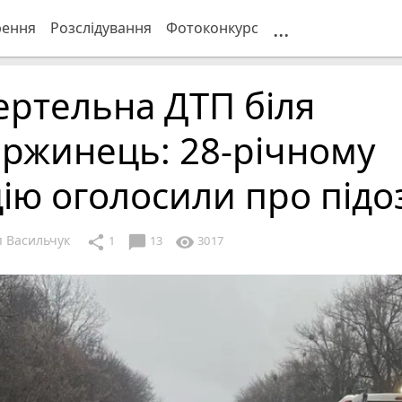
...
рення
Розслідування
Фотоконкурс
ртельна ДТП біля
ржинець: 28-річному
ію оголосили про підо
 Васильчук
chat_bubble
share
visibility
1
13
3017