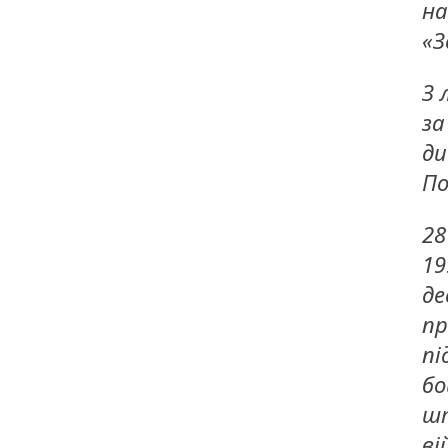
на
«З
З 
за
ди
По
28
19
де
пр
пі
бо
шт
ві