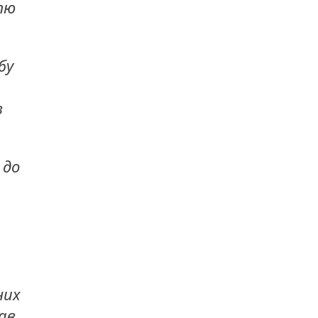
тю
бу
в
 до
них
рав