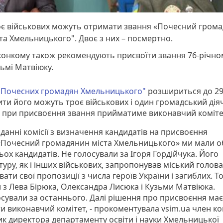
оє військових можуть отримати звання «Почесний гром
та Хмельницького". Двоє з них – посмертно.
конкому також рекомендують присвоїти звання 76-річно
ьмі Матвіюку.
"Почесних громадян Хмельницького"
розшириться до 29 
ти його можуть троє військових і один громадський діяч
 при присвоєння звання прийматиме виконавчий коміте
іданні комісії з визначення кандидатів на присвоєння
«Почесний громадянин міста Хмельницького» ми мали 
ьох кандидатів. Не голосували за Ігоря Гордійчука. Його
уру, як і інших військових, запропонував міський голова.
ати свої пропозиції з числа героїв України і загиблих. Т
 з Лева Бірюка, Олександра Лисюка і Кузьми Матвіюка.
сували за останнього. Далі рішення про присвоєння має
 виконавчий комітет, - прокоментувала vsim.ua член ком
ик директора департаменту освіти і науки Хмельницької