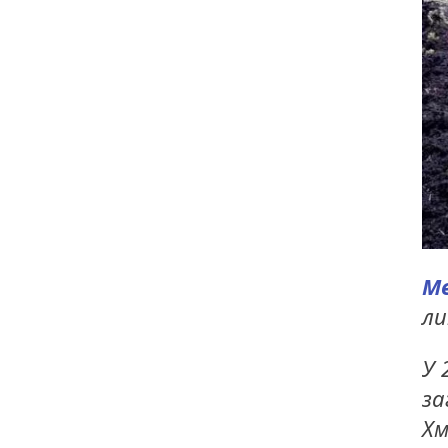
Ме
ли
У 
за
Хм