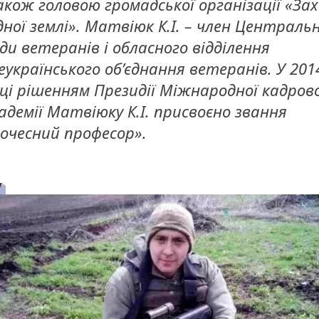
кож головою громадської організації «За
дної землі». Матвіюк К.І. – член Центральн
ди ветеранів і обласного відділення
еукраїнського об’єднання ветеранів. У 201
ці рішенням Президії Міжнародної кадрово
адемії Матвіюку К.І. присвоєно звання
очесний професор».