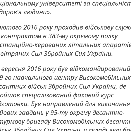
ціональному університеті за спеціальніс
доров’я людини».
лютого 2016 року проходив військову служ
 контрактом в 383-му окремому полку
станційно-керованих літальних апараті
вітряних Сил Збройних Сил України.
 вересня 2016 року був відкомандирований
9-го навчального центру Високомобільних
сантних військ Збройних Сил України, де
ойшов спеціалізований фаховий курс
дготовки. Був направлений для виконання
йових завдань у 95-ту окрему десантно-
урмову бригаду Високомобільних десант
йськ Збройних Сил України, у складі якої б