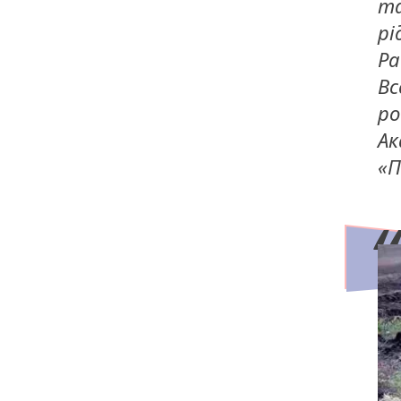
та
рі
Ра
Вс
ро
Ак
«П