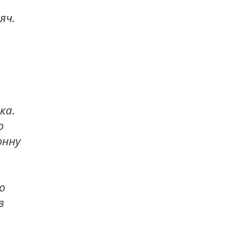
яч.
ка.
о
онну
о
в