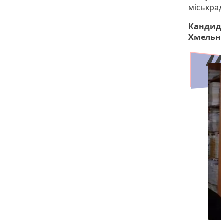
міськрад
Кандид
Хмельн