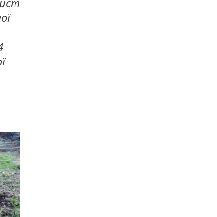
хист
ої
4
ї