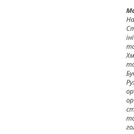
Ма
На
Ст
ін
то
Хм
то
Бу
Ру
ор
ор
ст
то
го