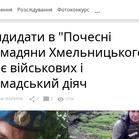
...
рення
Розслідування
Фотоконкурс
дидати в "Почесні
омадяни Хмельницьког
є військових і
мадський діяч
им ФАРИНА
chat_bubble
share
visibility
2
2
1704