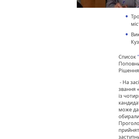
Тр
міс
Ви
Куз
Список
Поповни
Рішення
- На зас
звання 
із чотир
кандидат
може дав
обирали
Проголо
прийняти
заступн