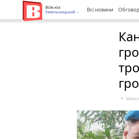
Всім.юа
Всі новини
Обгово
Хмельницький
Кан
гр
тро
гро
Макс