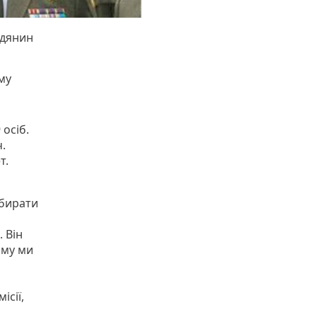
адянин
му
осіб.
.
т.
обирати
 Він
ому ми
ісії,