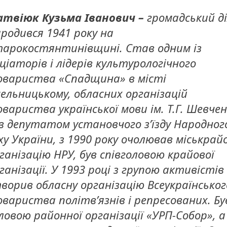
твіюк Кузьма Іванович –
громадський ді
родився 1941 року на
арокостянтинівщині. Став одним із
іціаторів і лідерів культурологічного
вариства «Спадщина» в місті
ельницькому, обласних організацій
вариства української мови ім. Т.Г. Шевчен
в депутатом установчого з’їзду Народног
ху України, з 1990 року очолював міськрай
ганізацію НРУ, був співголовою крайової
ганізації. У 1993 році з групою активістів
ворив обласну організацію Всеукраїнськог
вариства політв’язнів і репресованих. Бу
ловою районної організації «УРП-Собор», а