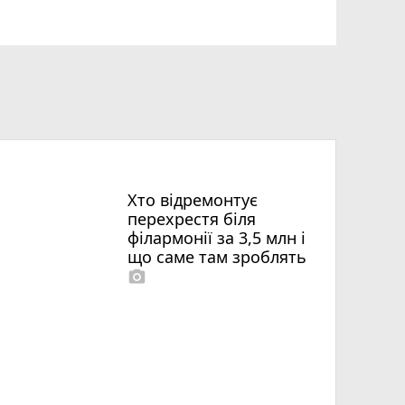
Хто відремонтує
перехрестя біля
філармонії за 3,5 млн і
що саме там зроблять
photo_camera