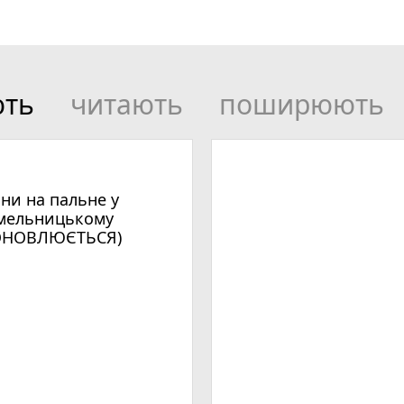
ють
читають
поширюють
іни на пальне у
мельницькому
ОНОВЛЮЄТЬСЯ)