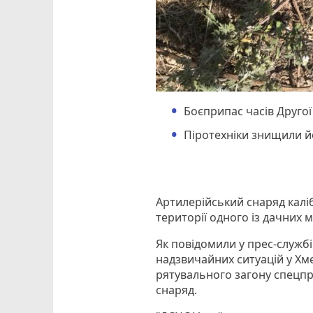
Боєприпас часів Другої
Піротехніки знищили йо
Артилерійський снаряд каліб
території одного із дачних 
Як повідомили у прес-служб
надзвичайних ситуацій у Хме
рятувального загону спецпр
снаряд.