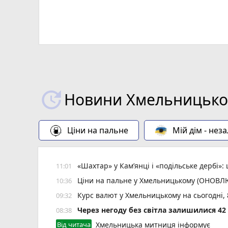
Новини Хмельницьког
Ціни на пальне
Мій дім - нез
«Шахтар» у Камʼянці і «подільське дербі»
11:01
Ціни на пальне у Хмельницькому (ОНОВ
10:36
Курс валют у Хмельницькому на сьогодні,
09:32
Через негоду без світла залишилися 4
08:38
Від читача
Хмельницька митниця інформує