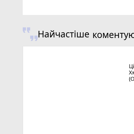
Найчастіше
коменту
Ц
Х
(