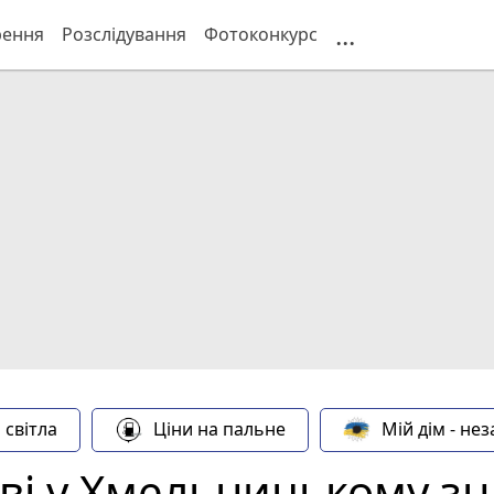
...
рення
Розслідування
Фотоконкурс
 світла
Ціни на пальне
Мій дім - не
ві у Хмельницькому з