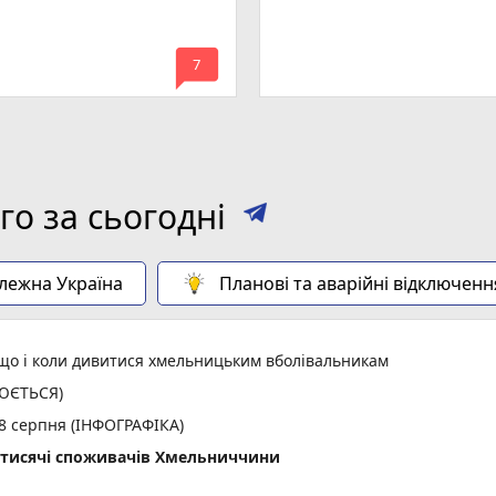
mode_comment
7
о за сьогодні
алежна Україна
Планові та аварійні відключенн
: що і коли дивитися хмельницьким вболівальникам
ЛЮЄТЬСЯ)
 8 серпня (ІНФОГРАФІКА)
2 тисячі споживачів Хмельниччини