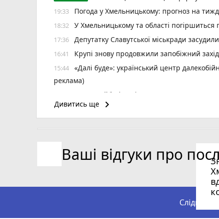
Погода у Хмельницькому: прогноз на тиж
19:33
У Хмельницькому та області погіршиться п
18:32
Депутатку Славутської міськради засудил
17:36
Крупі знову продовжили запобіжний захід
16:41
«Далі буде»: український центр далекобій
15:44
реклама)
12 тролейбусів змінять маршрут 8 серпня
15:28
keyboard_arrow_right
Дивитись ще
Ректора ХНУ призначили на новий термін
14:57
Частина Виставки майже добу буде без во
14:19
Визначили 20 кращих працівників Хмельн
13:24
Ваші відгуки про пос
6 серпня зафіксували температурний рек
12:37
З
Х
в
к
Слідкуйте