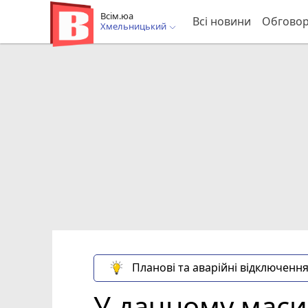
Всім.юа
Всі новини
Обгово
Хмельницький
Планові та аварійні відключення
У дачному маси