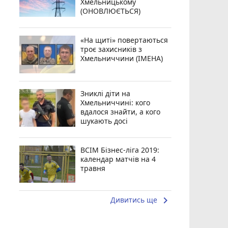
Хмельницькому
(ОНОВЛЮЄТЬСЯ)
«На щиті» повертаються
троє захисників з
Хмельниччини (ІМЕНА)
Зниклі діти на
Хмельниччині: кого
вдалося знайти, а кого
шукають досі
ВСІМ Бізнес-ліга 2019:
календар матчів на 4
травня
keyboard_arrow_right
Дивитись ще