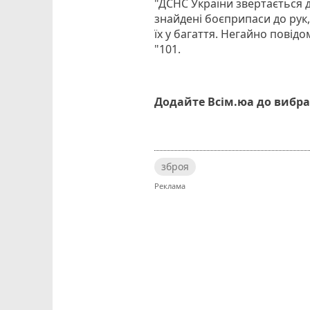
"ДСНС України звертається д
знайдені боєприпаси до рук,
їх у багаття. Негайно повід
"101.
Додайте Всім.юа до вибра
зброя