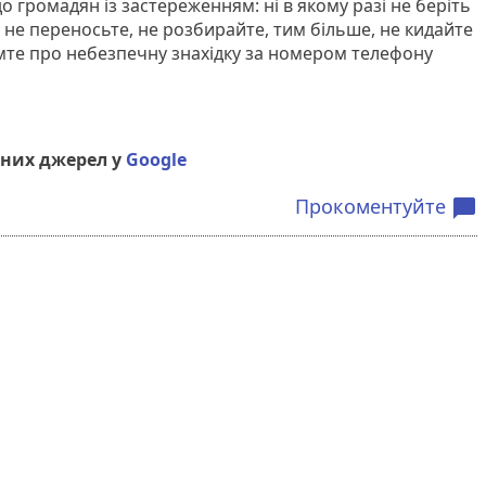
о громадян із застереженням: ні в якому разі не беріть
 не переносьте, не розбирайте, тим більше, не кидайте
омте про небезпечну знахідку за номером телефону
них джерел у
Google
Прокоментуйте
chat_bubble