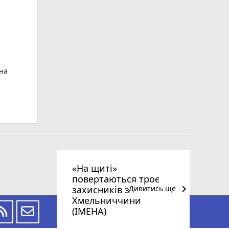
ьна
«На щиті»
повертаються троє
keyboard_arrow_right
захисників з
Дивитись ще
Хмельниччини
(ІМЕНА)