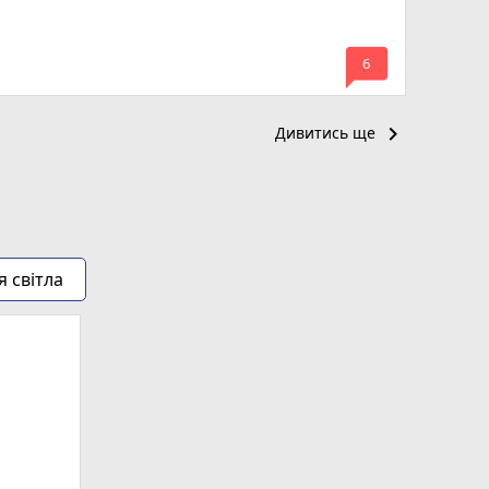
mode_comment
6
keyboard_arrow_right
Дивитись ще
я світла