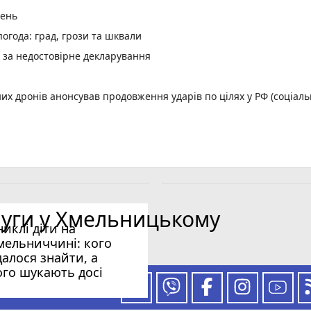
день
огода: град, грози та шквали
и за недостовірне декларування
них дронів анонсував продовження ударів по цілях у РФ (соціал
, ще три скасують
ди
ицького (ІМЕНА)
луги у Хмельницькому
орд
никлі діти на
мельниччині: кого
далося знайти, а
ого шукають досі
 за нашими новинами