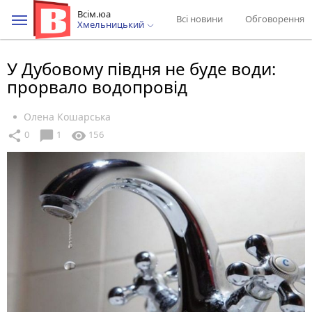
Всім.юа
Всі новини
Обговорення
Хмельницький
У Дубовому півдня не буде води:
прорвало водопровід
Олена Кошарська
chat_bubble
share
visibility
0
1
156