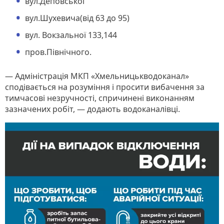
вул.Деповської
вул.Шухевича(від 63 до 95)
вул. Вокзальної 133,144
пров.Північного.
— Адміністрація МКП «Хмельницькводоканал»
сподівається на розуміння і просити вибачення за
тимчасові незручності, спричинені виконанням
зазначених робіт, — додають водоканалівці.