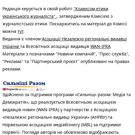
Редакція керується в своїй роботі
"Кодексом етики
українського журналіста"
, затвердженим Комісією з
журналістської етики. Поскаржитись на матеріал до Комісії
можна
тут
Видання є членом
Асоціації Незалежні регіональні видавці
України
та Всесвітньої асоціації видавців
WAN-IFRA
Матеріали з позначками "Новини компаній", "Прес-служба",
"Реклама" та "Партнерський проєкт" опубліковані на правах
реклами.
Здійснено за підтримки програми «Сильніші разом: Медіа та
Демократія», що реалізується Всесвітньою асоціацією
видавців новин (WAN-IFRA) у партнерстві з Асоціацією
«Незалежні регіональні видавці України» (АНРВУ) та
Норвезькою асоціацією медіабізнесу (MBL) за підтримки
Норвегії. Погляди авторів не обов’язково відображають