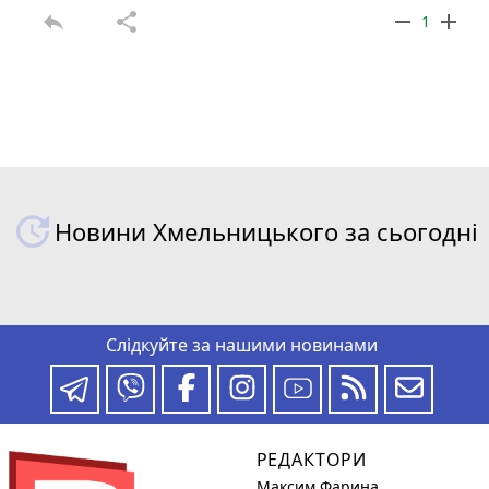
reply
share
remove
add
1
Новини Хмельницького за сьогодні
Слідкуйте за нашими новинами
РЕДАКТОРИ
Максим Фарина