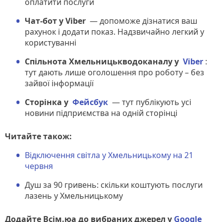
оплатити послуги
Чат-бот у Viber
— допоможе дізнатися ваш
рахунок і додати показ.
Надзвичайно легкий у
користуванні
Спільнота Хмельницькводоканалу у
Viber
:
тут дають лише оголошення про роботу – без
зайвої інформації
Сторінка у
Фейсбук
— тут публікують усі
новини підприємства на одній сторінці
Читайте також:
Відключення світла у Хмельницькому на 21
червня
Душ за 90 гривень: скільки коштують послуги
лазень у Хмельницькому
Додайте Всім.юа до вибраних джерел у
Google