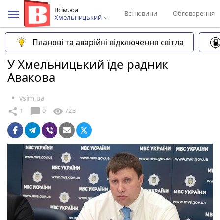
Всім.юа
Всі новини
Обговорення
Хмельницький
Планові та аварійні відключення світла
У Хмельницький їде радник
Авакова
vsim.ua
chat_bubble
share
visibility
1
0
723