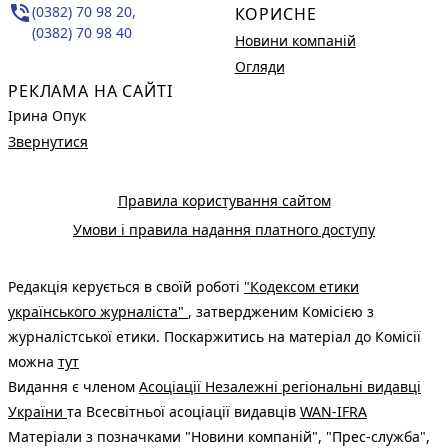
phone_in_talk
(0382) 70 98 20,
КОРИСНЕ
(0382) 70 98 40
Новини компаній
Огляди
РЕКЛАМА НА САЙТІ
Ірина Опук
Звернутися
Правила користування сайтом
Умови і правила надання платного доступу
Редакція керується в своїй роботі
"Кодексом етики
українського журналіста"
, затвердженим Комісією з
журналістської етики. Поскаржитись на матеріал до Комісії
можна
тут
Видання є членом
Асоціації Незалежні регіональні видавці
України
та Всесвітньої асоціації видавців
WAN-IFRA
Матеріали з позначками "Новини компаній", "Прес-служба",