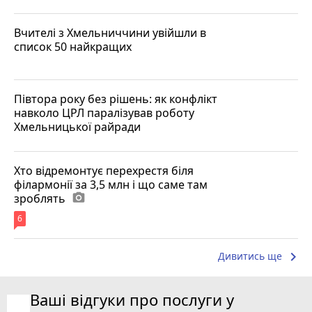
Вчителі з Хмельниччини увійшли в
список 50 найкращих
Півтора року без рішень: як конфлікт
навколо ЦРЛ паралізував роботу
Хмельницької райради
Хто відремонтує перехрестя біля
філармонії за 3,5 млн і що саме там
зроблять
photo_camera
6
keyboard_arrow_right
Дивитись ще
Ваші відгуки про послуги у