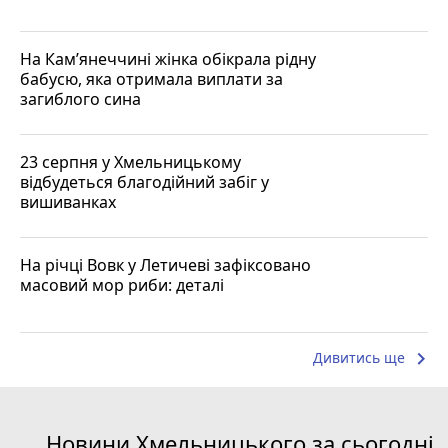
На Кам’янеччині жінка обікрала рідну
бабусю, яка отримала виплати за
загиблого сина
23 серпня у Хмельницькому
відбудеться благодійний забіг у
вишиванках
На річці Вовк у Летичеві зафіксовано
масовий мор риби: деталі
keyboard_arrow_right
Дивитись ще
Новини Хмельницького за сьогодні