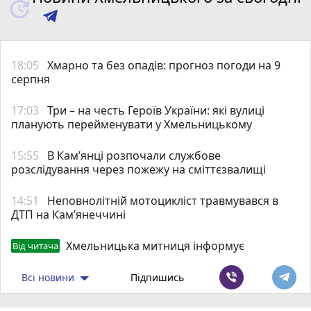
18:05
Хмарно та без опадів: прогноз погоди на 9
серпня
17:03
Три – на честь Героїв України: які вулиці
планують перейменувати у Хмельницькому
15:55
В Кам’янці розпочали службове
розслідування через пожежу на сміттєзвалищі
14:51
Неповнолітній мотоцикліст травмувався в
ДТП на Кам’янеччині
Хмельницька митниця інформує
Від читача
Всі новини
Підпишись