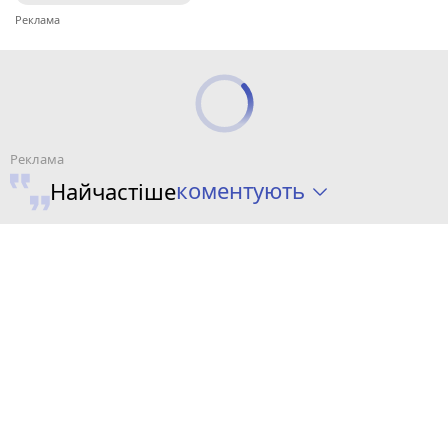
коментують
Найчастіше