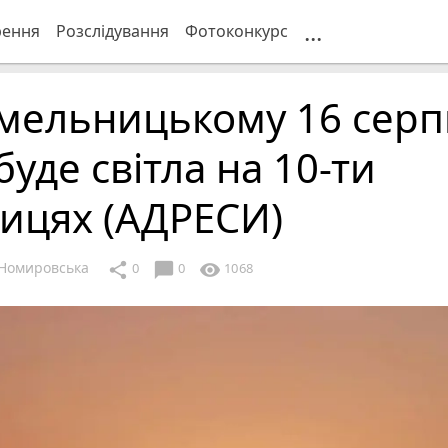
...
рення
Розслідування
Фотоконкурс
Хмельницькому 16 серп
буде світла на 10-ти
ицях (АДРЕСИ)
Номировська
chat_bubble
share
visibility
0
0
1068