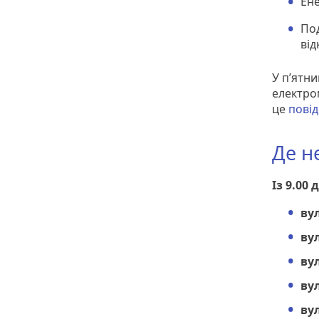
Ене
Под
ві
У п’ятн
електро
це
пові
Де н
Із 9.00 
ву
ву
ву
ву
вул