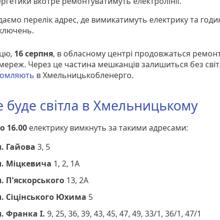
ргетики вкотре ремонтуватимуть електролінії.
аємо перелік адрес, де вимикатимуть електрику та годи
дключень.
ицю,
16 серпня
, в обласному центрі продовжаться ремон
мереж. Через це частина мешканців залишиться без світ
домляють
в Хмельницькобленерго.
е буде світла в Хмельницькому
до 16.00
електрику вимкнуть за такими адресами:
л. Гайова
3, 5
л. Міцкевича
1, 2, 1А
л. П'яскорського
13, 2А
л. Сіцінського Юхима
5
. Франка І.
9, 25, 36, 39, 43, 45, 47, 49, 33/1, 36/1, 47/1