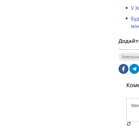
У Х
Буд
мін
Додайте
Хмельн
Коме