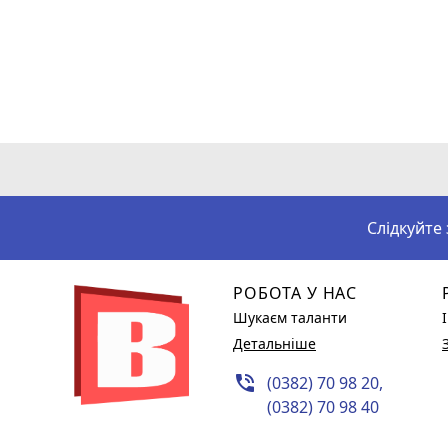
Слідкуйте
РОБОТА У НАС
Шукаєм таланти
Детальніше
phone_in_talk
(0382) 70 98 20,
(0382) 70 98 40