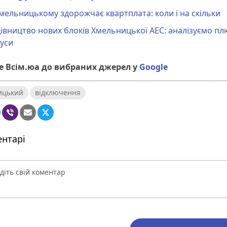
мельницькому здорожчає квартплата: коли і на скільки
івництво нових блоків Хмельницької АЕС: аналізуємо пл
уси
 Всім.юа до вибраних джерел у
Google
ицький
відключення
нтарі