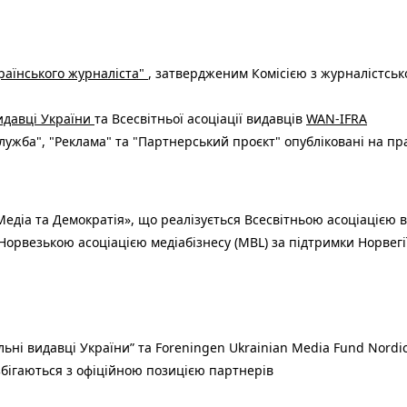
раїнського журналіста"
, затвердженим Комісією з журналістськ
видавці України
та Всесвітньої асоціації видавців
WAN-IFRA
ужба", "Реклама" та "Партнерський проєкт" опубліковані на пр
едіа та Демократія», що реалізується Всесвітньою асоціацією в
Норвезькою асоціацією медіабізнесу (MBL) за підтримки Норвегі
льні видавці України” та Foreningen Ukrainian Media Fund Nordic
 збігаються з офіційною позицією партнерів