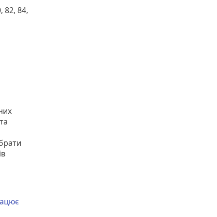
, 82, 84,
них
та
обрати
ів
рацює