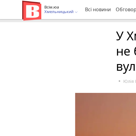
Всім.юа
Всі новини
Обгово
Хмельницький
У 
не 
вул
Юлія 