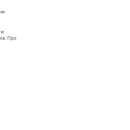
ни
ти
ла. Про