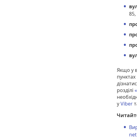
ву
85,
пр
пр
пр
вул
Якщо у 
пунктах
дізнати
розділі
необхід
у
Viber
т
Читайт
Вир
net