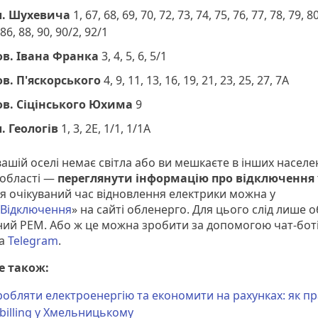
л. Шухевича
1, 67, 68, 69, 70, 72, 73, 74, 75, 76, 77, 78, 79, 80
 86, 88, 90, 90/2, 92/1
ов. Івана Франка
3, 4, 5, 6, 5/1
ов. П'яскорського
4, 9, 11, 13, 16, 19, 21, 23, 25, 27, 7А
ов. Сіцінського Юхима
9
. Геологів
1, 3, 2Е, 1/1, 1/1А
вашій оселі немає світла або ви мешкаєте в інших населе
 області —
переглянути інформацію про відключення
ся очікуваний час відновлення електрики можна у
«Відключення
» на сайті обленерго. Для цього слід лише 
ний РЕМ. Або ж це можна зробити за допомогою чат-бот
а
Telegram
.
е також:
обляти електроенергію та економити на рахунках: як п
billing у Хмельницькому