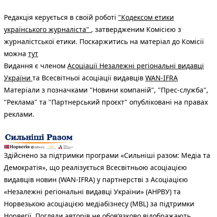
Редакція керується в своїй роботі
"Кодексом етики
українського журналіста"
, затвердженим Комісією з
журналістської етики. Поскаржитись на матеріал до Комісії
можна
тут
Видання є членом
Асоціації Незалежні регіональні видавці
України
та Всесвітньої асоціації видавців
WAN-IFRA
Матеріали з позначками "Новини компаній", "Прес-служба",
"Реклама" та "Партнерський проєкт" опубліковані на правах
реклами.
Здійснено за підтримки програми «Сильніші разом: Медіа та
Демократія», що реалізується Всесвітньою асоціацією
видавців новин (WAN-IFRA) у партнерстві з Асоціацією
«Незалежні регіональні видавці України» (АНРВУ) та
Норвезькою асоціацією медіабізнесу (MBL) за підтримки
Норвегії. Погляди авторів не обов’язково відображають