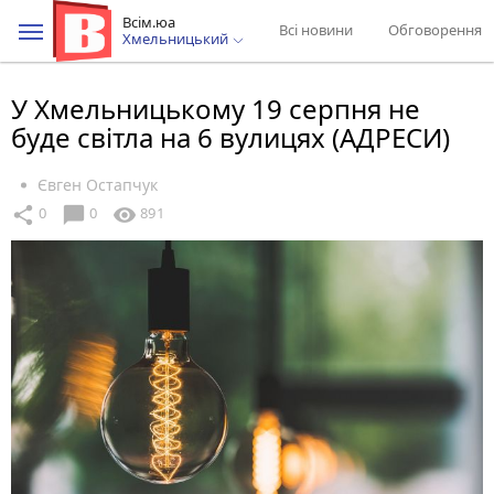
Всім.юа
Всі новини
Обговорення
Хмельницький
У Хмельницькому 19 серпня не
буде світла на 6 вулицях (АДРЕСИ)
Євген Остапчук
chat_bubble
share
visibility
0
0
891